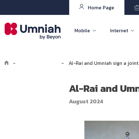
Home Page
Mobile
Internet
-
Explore Umniah
-
Al-Rai and Umniah sign a join
Al-Rai and Umn
August 2024