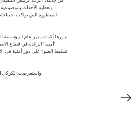
من جانبه، أعرب الرئيس التنفيذي
وتغطية الأحداث بموضوعية وا
المتطورة التي تواكب احتياجا
بدورها أكدت مدير عام المؤسسة الص
‘أمنية’ الرائدة في قطاع الا
تسليط الضوء على دور أمنية في الا
واستعرضت الكركي الخطط المستقبلية للمؤسسة في مجال التحول الرقمي، وأهمية هذا التعاون في مواكبة التطورات الإعلامية.
Next