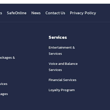
ts
SafeOnline
News
Contact Us
Privacy Policy
Services
Entertainment &
Services
ackages &
Voice and Balance
Services
Financial Services
vices
Loyalty Program
kages