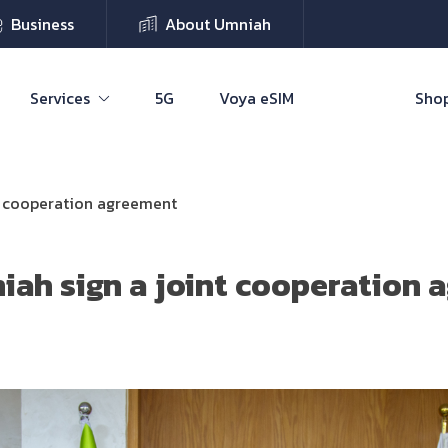
Business
About Umniah
Services
5G
Voya eSIM
Shop
t cooperation agreement
iah sign a joint cooperation 