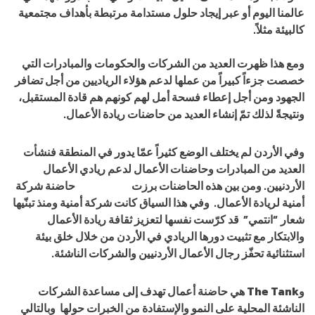
عالمنا اليوم أو عبر إيجاد حلول مستدامة مرتبطة بأهداف مجتمعية
كالبيئة مثلاً.
ومع هذا ظهرت العديد من الشركات والحكومات والمبادرات التي
خصصت جزءاً كبيراً من عملها لدعم هؤلاء الرياديين من أجل تضافر
الجهود ومن أجل إعطاء فسحة أمل لهم كونهم هم قادة المستقبل،
ونتيجةً لذلك تمّ إنشاء العديد من حاضنات ريادة الأعمال.
وفي الأردن لم يختلف الوضع كثيراً عمّا يدور في المنطقة فنشأت
العديد من المبادرات وحاضنات الأعمال لدعم ريادي الأعمال
الأردنيين. ومن بين هذه الحاضنات برزت
The Tank
حاضنة شركة
أمنية لريادة الأعمال. وفي هذا السياق كانت شركة أمنية ومنذ تبنّيها
شعار
“انتمي”
قد كرّست نفسها لتعزيز ثقافة ريادة الأعمال
والابتكار مع تثبيت دورها الريادي في الأردن من خلال خلق بيئة
استثنائية تحفّز رجال الأعمال الأردنيين والشركات الناشئة.
و
The Tank
هي حاضنة أعمال تهدف إلى مساعدة الشركات
الناشئة المحلية على النمو والإستفادة من الخبرات حولها وبالتالي