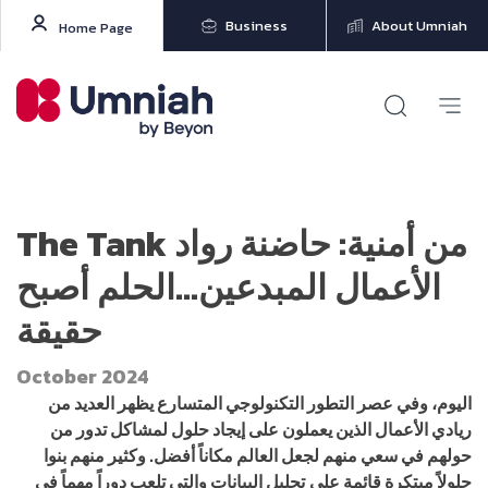
Business
About Umniah
Home Page
The Tank من أمنية: حاضنة رواد
الأعمال المبدعين…الحلم أصبح
حقيقة
October 2024
اليوم، وفي عصر التطور التكنولوجي المتسارع يظهر العديد من
ريادي الأعمال الذين يعملون على إيجاد حلول لمشاكل تدور من
حولهم في سعي منهم لجعل العالم مكاناً أفضل. وكث
ي
ر منهم بنوا
حلولاً مبتكرة قائمة على
تحليل البيانات والتي تلعب دوراً مهماً في