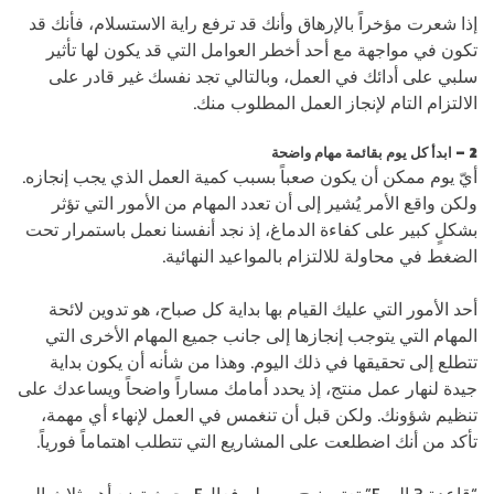
إذا شعرت مؤخراً بالإرهاق وأنك قد ترفع راية الاستسلام، فأنك قد
تكون في مواجهة مع أحد أخطر العوامل التي قد يكون لها تأثير
سلبي على أدائك في العمل، وبالتالي تجد نفسك غير قادر على
الالتزام التام لإنجاز العمل المطلوب منك.
2 – ابدأ كل يوم بقائمة مهام واضحة
أيّ يوم ممكن أن يكون صعباً بسبب كمية العمل الذي يجب إنجازه.
ولكن واقع الأمر يُشير إلى أن تعدد المهام من الأمور التي تؤثر
بشكلٍ كبير على كفاءة الدماغ، إذ نجد أنفسنا نعمل باستمرار تحت
الضغط في محاولة للالتزام بالمواعيد النهائية.
أحد الأمور التي عليك القيام بها بداية كل صباح، هو تدوين لائحة
المهام التي يتوجب إنجازها إلى جانب جميع المهام الأخرى التي
تتطلع إلى تحقيقها في ذلك اليوم. وهذا من شأنه أن يكون بداية
جيدة لنهار عمل منتج، إذ يحدد أمامك مساراً واضحاً ويساعدك على
تنظيم شؤونك. ولكن قبل أن تنغمس في العمل لإنهاء أي مهمة،
تأكد من أنك اضطلعت على المشاريع التي تتطلب اهتماماً فورياً.