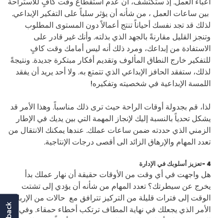
أعباء العمل. إذ ستكتشف، أن عدم استقطاع وقت كافٍ للاستراحة
بين ساعات العمل ، من شأنه أن يؤثر سلباً على التفكير الإبداعي.
لذلك قد تجد نفسك أحياناً تنتج أعمالاً دون المستوى المطلوب
وتنجز القليل مقارنةً بالجهد الذي بذلته. وأنك غير قادر على
الاستفادة من إبداعك، ومرد ذلك أنه ليس أمامك وقت كافٍ
للتفكير خارج النطاق المألوف وتقديم أفكار مبتكرة جديدة. ونتيجةً
لذلك، ستفقد الحافز الإبداعي الذي تتمتع به. ولا أحد يريد أن يفقد
اللمسة الإبداعية في شخصيته وتفكيره!
لذا، قم بجدولة أوقات الراحة حيث ترى ذلك مناسباً. وهذا الأمر قد
يشكل تحدياً بالنسبة إليك لإنجاز المهمة التي بين يديك في الإطار
الزمني الذي حددته ضمن ساعات عملك. عندها يمكنك الانتقال من
تعدد المهام والإرهاق الزائد الى أقصى درجات الإنتاجية.
4 -تعزيز أسلوبك في الإدارة
هل واجهت في أي وقت من الأوقات حقيقة أن نهار عملك بدأ
يخرج عن سيطرتك؟ تعدد المهام من شأنه أن يؤدي إلى تشتت
الوقت إلى فترات قليلة من التركيز تترافق مع حالات من الإرباك،
feedback
الأمر الذي يجعلك في نهاية المطاف ترتكب أخطاء حمقاء. وفي