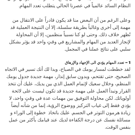
النظام السائد عالمياً في عصرنا الحالي يتطلب تعدد المهام.
وعلى الرغم من أن البعض منا قد يكون قادراً على الانتقال من
مهمة إلى أخرى وغالباً بطريقة سلسلة، إلا أن النتيجة العملية قد
تًظهر خلاف ذلك. وحتى لو كنا نسبياً منظمين، إلا أن المحاولة
لإنجاز العديد من المهام والمشاريع في وقتٍ واحد قد يؤثر بشكل
سلبي على نتائج عملنا في المجمل.
1 – تعدد المهام يؤدي الى الإجهاد والإرهاق
لقد خططت لمسار يومك في الصباح، وبدا لك أنك تسير في الاتجاه
الصحيح، حتى تقتحم، وبدون سابق إنذار، مهمة جديدة جدول يومك
المنظم، وخلال سعيك لإتمام العمل الذي بين يديك، عليك أن تتخذ
القرار وتبدأ العمل على مهمة جديدة قد تكون ليست على لائحة
أولوياتك. لكن محاولة التوفيق بين مهمات عدة في وقتٍ واحد، لا
يؤدي فقط إلى غياب التركيز ووضوح الرؤية، إنما من شأنه أيضاً
زيادة هرمون التوتر في الجسم. عليك باتخاذ خطوة إلى الوراء و
مسائلة نفسك عن درجة الكفاءة لديك عند قيامك بأكثر من عمل
بنفس الوقت.