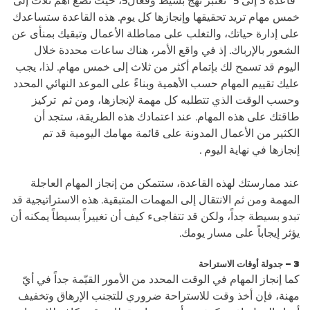
“قاعدة 3 إلى 5” تعتبر نهج بسيط وفعال5، حيث تضع أهم ثلاث إلى
خمس مهام تريد تحقيقها وإنجازها كل يوم. هذه القاعدة ستساعدك
على إدارة حياتك، والتغلب على مماطلة الأعمال وتبقيك بمنأى عن
الشعور بالإرباك. إذ في واقع الأمر، هناك ساعات محددة خلال
اليوم قد تسمح لك بإتمام أكثر من ثلاث إلى خمس مهام. لذا، يجب
عليك تقييم المهام حسب الأهمية وبناءً على الموعد النهائي المحدد
وحسب الوقت الذي تتطلبه كل مهمة لإنجازها، ومن ثم تركيز
طاقتك على هذه المهام. عند اعتمادك هذه الطريقة، ستجد أن
الكثير من الأعمال المدونة على قائمة مهامك اليومية قد تم
إنجازها في نهاية اليوم .
عند ممارستك لهذه القاعدة، ستتمكن من إنجاز المهام العاجلة
المهمة ومن ثم الانتقال إلى المهمات المتبقية. هذه الاستراتيجية قد
تبدو بسيطة جداً، ولكن قد تتفاجىء كيف أن تغييراً بسيطاً يمكنه أن
يؤثر إيجاباً على مسار يومك.
3 – جدولة أوقات الاستراحة
كما إنجاز المهام في الوقت المحدد من الأمور القيّمة جداً في أيّ
مهنة، فإن أخذ وقت للاستراحة ضروري للتجنب الإرهاق وتخفيف