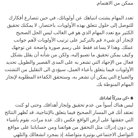
ممكن من الاهتمام.
تعدد المهام يشتت انتباهك عن أولوياتك، في حين تتصارع أفكارك
للتوصل إلى حلول تتعلق بهذه الأولويات. باختصار، لا يمكنك تحقيق
الكثير مع تعدد المهام الذي هو في الغالب ليس الحل الصحيح
لإنجاز أي شيء. قم بالتركيز على ترتيب الأولويات لأهم جوانب
عملك. وهذا لا يساعد فقط على رسم صورة واضحة عن توجهك
وكيف يمكن تحقيق ما تصبو إليه، ولكن من شأنه أن يقلل بشكل
فعال من الإجهاد التي تشعر به على المدى القصير والطويل. تحديد
الأولويات فيما يتعلق بأعباء العمل، سيؤدي الى التقليل من التشتت
والضياع التي يمكن أن تشعر به، وستحقق الكفاءة المطلوبة لإنجاز
المهام المنوطة بك.
6 -كن مدركاً لعاداتك
ليس هناك أسوأ من عدم تحقيق وإنجاز أهدافك. وحتى لو كنت
تعتقد أنك في المسار الصحيح فيما يتعلق بالإنتاجية، قد تُظهر النتائج
التي حققتها على أرض الواقع عكس ذلك. عدة مرات، نقوم بأشياء
من دون إدراك: مثل التحقق من هواتفنا ومن حساباتنا على مواقع
التواصل الاجتماعي بوتيرة متواصلة. إذ بمجرد انشغالك والتلهي