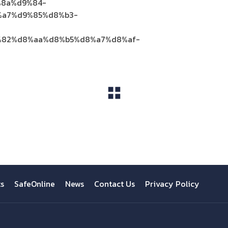
8a%d9%84-
a7%d9%85%d8%b3-
82%d8%aa%d8%b5%d8%a7%d8%af-
View All
ts
SafeOnline
News
Contact Us
Privacy Policy