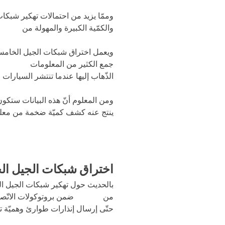
وممّا يزيد من احتمالات تهكير شبكا
والكمّية الكبيرة والمهولة من
البيانا
ويعمل اختراق شبكات الجيل الخامس بص
جمع الكثير من المعلومات
الش
خصية
الذّهاب إليها عندما تنتشر السيارات 
ومن المعلوم أنّ هذه البيانات ستكون 
ينتج عنه كشف كميّة ضخمة من معلوم
اختراق شبكات الجيل ال
بالحديث حول تهكير شبكات الجيل الخ
من
الث
غرات
ضمن بروتوكولات الاتّصا
حتّى إرسال إنذارات طوارئ وهميّة ت