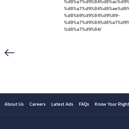
%d8%a7%d9%84%d8%ac%d9%
%d8%a7%d9%84%d8%ae%d8%
%d8%b9%d9%84%d9%89-
%d8%a7%d9%84%d8%a7%d9%
%d8%a7%d9%84/
Previous
About Us
Careers
Latest Ads
FAQs
Know Your Righ