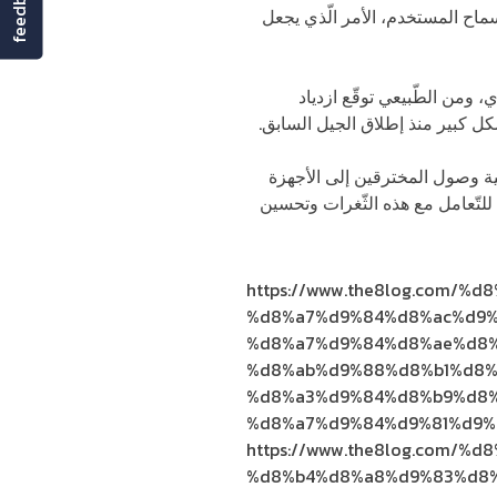
feedback
ات يمكنها اختراق ال 5G لتحويل الاتّصال إلى جيل اتّصال أقدم مثل 4G أو 3G دون سماح المستخدم، الأمر الّذي يجعل
 ومن الطّبيعي توقّع ازدياد
ل كبير منذ إطلاق الجيل السابق.
ية وصول المخترقين إلى الأجهزة
ت للتّعامل مع هذه الثّغرات وتحسين
https://www.the8log.com/
%d8%a7%d9%84%d8%ac%d9%
%d8%a7%d9%84%d8%ae%d8%
%d8%ab%d9%88%d8%b1%d8%
%d8%a3%d9%84%d8%b9%d8
%d8%a7%d9%84%d9%81%d9%
https://www.the8log.com/%
%d8%b4%d8%a8%d9%83%d8