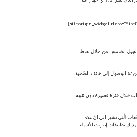
[siteorigin_widget class=”Sit
 الجيل الخامس من خلال نقاط
لفتها أقلّ من 200 دولار لاختراق ال 5G ومن ثمّ الوصول إلى هاتف الضّحية
ات خلال فترة قصيرة دون تنبيه
ات الّتي تشير إلى أنّ هذه
 ذلك تطبيقات إنترنت الأشياء