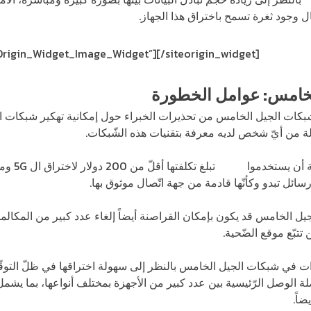
وجود ثغرة تسمح باختراق هذا الجهاز.
eOrigin_Widget_Image_Widget”]
[/siteorigin_widget]
لخامس: عوامل الخطورة
 شبكات الجيل الخامس من تحذيرات الخبراء حول إمكانية تهكير شبكات
ة من أيّ شخص لديه معرفة بتقنيات هذه الشّبكات.
ة أن يستخدموا
أجهزة
تبلغ تك
ائل تبدو وكأنّها قادمة من جهة اتّصال موثوق بها.
 الخامس قد يكون بإمكان القراصنة أيضاً إلغاء عدد كبير من المكالم
تتبّع موقع الضّحية.
ات في شبكات الجيل الخامس بالنظر إلى سهولة اختراقها في ظلّ التوقّع
 الوصل الرّئيسية بين عدد كبير من الأجهزة بمختلف أنواعها، بما يشمل
ضاً.