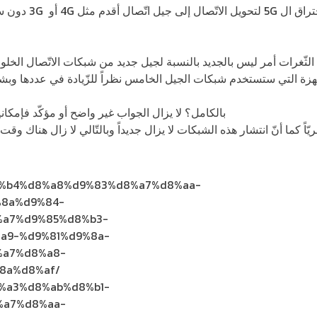
كما اكتشف الخبراء ثغر
ثّغرات أمر ليس بالجديد بالنسبة لجيل جديد من شبكات الاتّصال الخلوي،
هزة التي ستستخدم شبكات الجيل الخامس نظراً للزّيادة في عددها وبشك
الجيل الخامس آمنة
بالكامل؟ لا يزال الجواب غير واضح أو مؤكّد فإمكان
اً كما أنّ انتشار هذه الشبكات لا يزال جديداً وبالتّالي لا زال هناك وق
%d8%b4%d8%a8%d9%83%d8%a7%d8%aa-
8a%d9%84-
a7%d9%85%d8%b3-
a9-%d9%81%d9%8a-
%a7%d8%a8-
8a%d8%af/
d8%a3%d8%ab%d8%b1-
%a7%d8%aa-