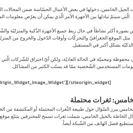
ت الجيل الخامس، دخولها في بعض الأعمال الحسّاسة ضمن المجالات الصح
ت
الّتي سيتمّ تبادلها بين الأجهزة الأمر الّذي يمكن أن يعرّض معلومات ا
ورة أكثر نشاطاً في حال ربط جميع الأجهزة الذّكية والمنزليّة والشّخص
مثل الموقع الجغرافيّ والتحركّات وأوقات الدّخول والخروج من المنزل، ب
الذكيّة بشكل أكبر في المستقبل.
محفوظة ومحميّة في الحالة العاديّة، ولكن أيّ اختراق للشّركات الّتي تق
ات المستخدمين الشّخصية ممّا قد يسبّب الكثير من المشاكل.
eOrigin_Widget_Image_Widget”]
[/siteorigin_widget]
خامس: ثغرات محتملة
امس يبرز السّؤال حول طبيعة الثّغرات المحتملة أو المكتشفة من الخ
ل الخاصّة بالجيل الخامس، شملت ثغرات تسمح للمخترقين بتتبّع موقع
ستطيع فصل الهاتف من الشّبكة أيضاً.