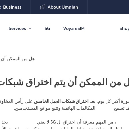
Business
About Umniah
Services
5G
Voya eSIM
Shop
هل من الممكن أن 
 من الممكن أن يتم اختراق شبكات
رة أكبر كل يوم، يعد
اختراق شبكات الجيل الخامس
على رأس المخاوف ا
قد تسمح
باعتراض
المكالمات الهاتفية وتتبع مواقع المستخدمين.
لخامس
، من المهم معرفة أن اختراق ال 5G لا يعني
اختراق الشبكة
بحد ذ
ق
بالنظر إلى زيادة حجم تبادل البيانات بينها بصورة كبيرة ومباشرة، الأ