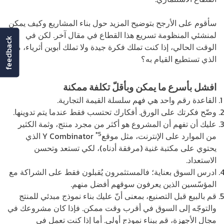
سأقوم على الأرجح بتوضيح المزيد حول بناء المشاريع وكيف يمكن
لمنشئي المنظومة تسريع هذا القطاع في مقال آخر. لكن في
feedback
الوقت الحالي، إذا كنت تملك فكرة جيدة ولا تملك أبوين أثرياء، ما
الذي تستطيع القيام به؟
افشل بأسرع ما يمكن وبأقلّ تكلفة ممكنة
القاعدة رقم واحد هي فهم سلسلة القيمة التجارية.
وضّح فكرتك على الورق. أفكارك تحتسب فقط عندما يتم تدوينها.
عليك أن تفهم أن المشروع هو أكثر من مجرد منتج، وثمة الكثير
*5
من الموارد على الإنترنت، مثل موقعY Combinator
الذي
يحتوي على مكتبة غنية (مرفقة أدناه)، لكي تستعد وتحسن
الاستعداد.
ادرس السوق بعناية؛ فالمستثمرون يُقبلون فقط على الشراكة مع
المؤسّسين الذين يعرفون سوقهم أفضل منهم.
قم بالبيع قبل التصنيع، بمعنى أنّ عليك بناء نموذج مبدئي للمنتج
والتوجّه إلى السوق في أقرب وقت ممكن. فإذا كان مشروعك في
مجال الأجهزة، قم ببناء نموذج أولي. أما إذا كنت تعمل في