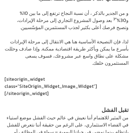
و من الجدير بالذكر ، أن نسبة النجاح ترتفع إلى ما بين 10%
*3
و30%
بعد وصول المشروع التجاري إلى مرحلة الإيرادات،
وتصبح فرصك أعلى بكثير لجذب المستثمرين المؤسّسيين.
لذا، فإن النصيحة الأساسية هنا هي الانتقال إلى مرحلة الإيرادات
بأسرع ما يمكن وبأكثر طريقة اقتصادية ممكنة. وإذا صادف وحللت
مشكلة على نطاق واسع عبر مشروعك، فسوف يسعى
المستثمرون خلفك.
[siteorigin_widget
class=”SiteOrigin_Widget_Image_Widget”]
[/siteorigin_widget]
تقبل الفشل
من المثير للاهتمام أننا نعيش في عالم حيث الفشل موضع استياء
في الفضاء الاستثماري، على الرغم من حقيقة أننا نتعرض للفشل
بانتظام بينما نمضي في حياتنا اليومية – سواء في الوظائف أو