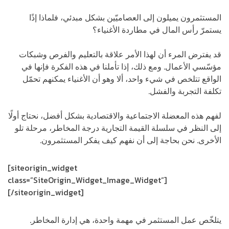
المستثمرون يميلون إلى العصاميّين بشكل مبدئي، فلماذا إذًا
يستمرّ رأس المال في مطاردة الأغنياء؟
قد يفترض المرء أن لهذا الأمر علاقة بالتعليم والفرص وشبكات
مؤسّسي الأعمال. ومع ذلك، إذا تأملنا في هذه الفكرة فإنها في
الواقع تتلخص في شيء واحد، ألا وهو أن الأغنياء يمكنهم تحمّل
تكلفة التجربة والفشل.
لفهم هذه المعضلة الاجتماعية والاقتصادية بشكل أفضل، نحتاج أولًا
إلى النظر في سلسلة القيمة التجارية درجة المخاطر، مرحلة تلو
الأخرى. نحن بحاجة إلى أن نفهم كيف يفكر المستثمرون.
[siteorigin_widget
class=”SiteOrigin_Widget_Image_Widget”]
[/siteorigin_widget]
يتلخّص عمل المستثمر في مهمة واحدة، هي إدارة المخاطر.