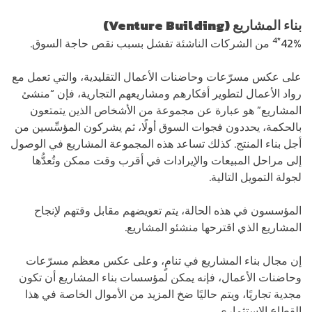
بناء المشاريع
(Venture Building)
*4
42%
من الشركات الناشئة تفشل بسبب نقص حاجة السوق.
على عكس مسرّعات وحاضنات الأعمال التقليدية، والتي تعمل مع
رواد الأعمال لتطوير أفكارهم ومشاريعهم التجارية، فإن “منشئ
المشاريع” هو عبارة عن مجموعة من الأشخاص الذين يتمتعون
بالحكمة، يحددون فجوات السوق أولًا، ثم يشركون المؤسِّسين من
أجل بناء المنتج. كذلك تساعد هذه المجموعة المشاريع في الوصول
إلى مراحل المبيعات والإيرادات في أقرب وقت ممكن وتُعدُّها
لجولة التمويل التالية.
المؤسسون في هذه الحالة، يتم تعويضهم مقابل وقتهم لإنجاح
المشاريع الذي اقترحها منشئو المشاريع.
إن مجال بناء المشاريع في تنامٍ، وعلى عكس معظم مسرّعات
وحاضنات الأعمال، فإنه يمكن لمؤسسات بناء المشاريع أن تكون
مجدية تجاريًا، ويتم حاليًا ضخ المزيد من الأموال الخاصة في هذا
القطاع الاستثماري.