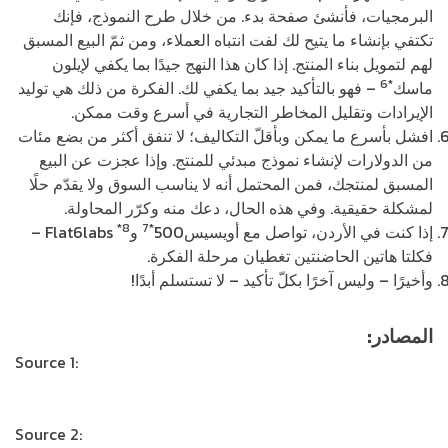
البرمجيات، فأنشئ صفحة بدء. من خلال طرح النموذج، فإنك
تكتفي بإنشاء ما يتيح لك لفت انتباه العملاء، ومن ثمّ البيع المسبق
لهم لتمويل بناء المنتج. إذا كان هذا النهج جيدًا بما يكفي لإيلون
*6
ماسك
– فهو بالتأكيد جيد بما يكفي لك. الفكرة من ذلك هي توليد
الإيرادات وتقليل المخاطر التجارية في أسرع وقت ممكن.
افشل بأسرع ما يمكن وبأقلّ التكاليف؛ لا تنفق أكثر من بضع مئات
من الدولارات لإنشاء نموذج مبدئي للمنتج. وإذا عجزت عن البيع
المسبق لمنتجك، فمن المحتمل أنه لا يناسب السوق ولا يقدّم حلًا
لمشكلة حقيقية. وفي هذه الحال، دعك منه وكرّر المحاولة.
*8
*7
إذا كنت في الأردن، تواصل مع أويسيس500
وFlat6labs
–
فكلتا هاتين الحاضنتين تغطيان مرحلة الفكرة.
وأخيرًا – وليس آخرًا بكلّ تأكيد – لا تستسلم أبدًا!
المصادر:
Source 1:
https://www.wipo.int/edocs/mdocs/innovation/en/wipo_if
Source 2:
https://www.fundera.com/resources/startup-