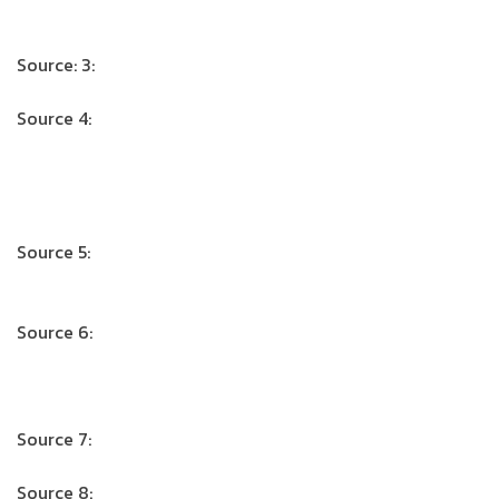
funding-statistics
Source: 3:
https://www.entrepreneur.com/article/288769
Source 4:
https://www.cbinsights.com/research/startup-
failure-post-mortem/?utm_campaign=cbi-
social&utm_content=173297792&utm_medium=social&utm_
1140722
Source 5:
https://www.ycombinator.com/library?
categories=Becoming%20a%20Founder
Source 6:
https://www.forbes.com/sites/jlim/2016/05/25/sell-
before-you-make-it/?sh=82fc08b52d82
Source 7:
https://oasis500.com/en/
Source 8:
https://flat6labs.com/Location/jordan/