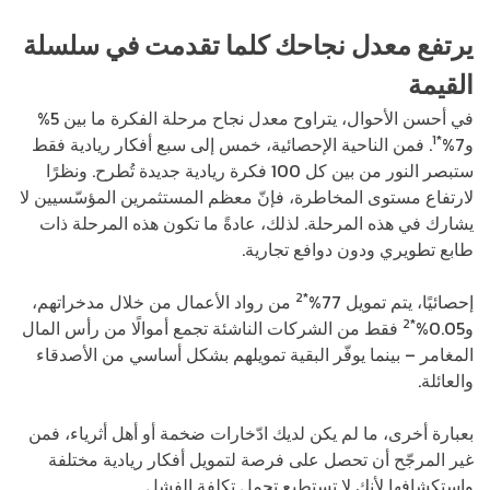
يرتفع معدل نجاحك كلما تقدمت في سلسلة
القيمة
في أحسن الأحوال، يتراوح معدل نجاح مرحلة الفكرة ما بين 5%
1
*
و7%
. فمن الناحية الإحصائية، خمس إلى سبع أفكار ريادية فقط
ستبصر النور من بين كل 100 فكرة ريادية جديدة تُطرح. ونظرًا
لارتفاع مستوى المخاطرة، فإنّ معظم المستثمرين المؤسّسيين لا
يشارك في هذه المرحلة. لذلك، عادةً ما تكون هذه المرحلة ذات
طابع تطويري ودون دوافع تجارية.
*2
إحصائيًا، يتم تمويل 77%
من رواد الأعمال من خلال مدخراتهم،
*2
و0.05%
فقط من الشركات الناشئة تجمع أموالًا من رأس المال
المغامر – بينما يوفّر البقية تمويلهم بشكل أساسي من الأصدقاء
والعائلة.
بعبارة أخرى، ما لم يكن لديك ادّخارات ضخمة أو أهل أثرياء، فمن
غير المرجّح أن تحصل على فرصة لتمويل أفكار ريادية مختلفة
واستكشافها لأنك لا تستطيع تحمل تكلفة الفشل.