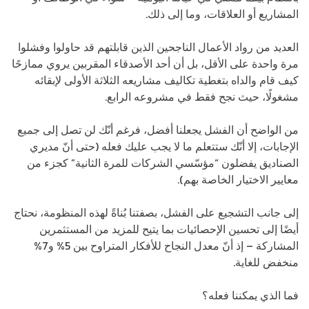
المشاريع أو العلاقات، وما إلى ذلك.
العديد من رواد الأعمال الناجحين الذين قابلتهم قد حاولوا وفشلوا
مرة واحدة على الأقل، بل أن أحد الأصدقاء المقربين يروي ممازحًا
كيف قام والداه بتغطية تكاليف مشاريعه الثلاثة الأولى لإبقائه
مشغولًا، حيث نجح فقط في مشروعه الرابع.
من الواضح أن الفشل يجعلنا أفضل، فرغم أنّك لن تصل إلى جميع
الإجابات، إلا أنّك ستتعلم ما لا يجب عليك فعله (حتى أنّ مديري
الصناديق يفضلون “مؤسّسي الشركات للمرة الثانية” كجزء من
معايير الاختيار الخاصة بهم).
إلى جانب التشجيع على الفشل، بصفتنا بُناةً لهذه المنظومة، نحتاج
أيضًا إلى تحسين الإحصائيات بما يتيح للمزيد من المستثمرين
المشاركة – إذ أنّ معدل النجاح للأفكار المتراوح بين 5% و7%
منخفض للغاية.
فما الذي يمكننا فعله؟