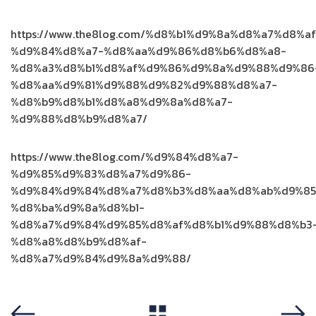
https://www.the8log.com/%d8%b1%d9%8a%d8%a7%d8%a
%d9%84%d8%a7-%d8%aa%d9%86%d8%b6%d8%a8-
%d8%a3%d8%b1%d8%af%d9%86%d9%8a%d9%88%d9%86
%d8%aa%d9%81%d9%88%d9%82%d9%88%d8%a7-
%d8%b9%d8%b1%d8%a8%d9%8a%d8%a7-
%d9%88%d8%b9%d8%a7/
https://www.the8log.com/%d9%84%d8%a7-
%d9%85%d9%83%d8%a7%d9%86-
%d9%84%d9%84%d8%a7%d8%b3%d8%aa%d8%ab%d9%85
%d8%ba%d9%8a%d8%b1-
%d8%a7%d9%84%d9%85%d8%af%d8%b1%d9%88%d8%b3
%d8%a8%d8%b9%d8%af-
%d8%a7%d9%84%d9%8a%d9%88/