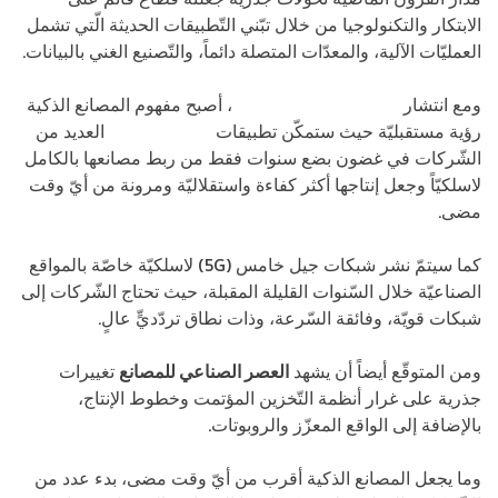
الابتكار والتكنولوجيا من خلال تبّني التّطبيقات الحديثة الّتي تشمل
العمليّات الآلية، والمعدّات المتصلة دائماً، والتّصنيع الغني بالبيانات.
ومع انتشار
تطبيقات الجيل الخامس
، أصبح مفهوم المصانع الذكية
رؤية مستقبليّة حيث ستمك
ن تطبيقات
الجيل الخامس
العديد من
الشّركات في غضون بضع سنوات فقط من ربط مصانعها بالكامل
لاسلكيّاً وجعل إنتاجها أكثر كفاءة واستقلاليّة ومرونة من أيّ وقت
مضى.
كما سيتمّ نشر شبكات جيل خامس (5G) لاسلكيّة خاصّة بالمواقع
الصناعيّة خلال السّنوات القليلة المقبلة، حيث تحتاج الشّركات إلى
شبكات قويّة، وفائقة السّرعة، وذات نطاق تردّديٍّ عالٍ.
ومن المتوقّع أيضاً أن يشهد
العصر الصناعي للمصانع
تغييرات
جذرية على غرار أنظمة التّخزين المؤتمت وخطوط الإنتاج،
بالإضافة إلى الواقع المعزّز والروبوتات.
وما يجعل المصانع الذكية أقرب من أيّ وقت مضى، بدء عدد من