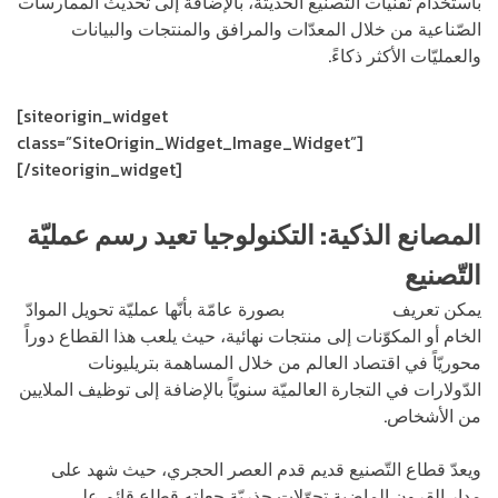
باستخدام تقنيات التّصنيع الحديثة، بالإضافة إلى تحديث الممارسات
الصّناعية من خلال المعدّات والمرافق والمنتجات والبيانات
والعمليّات الأكثر ذكاءً.
[siteorigin_widget
class=”SiteOrigin_Widget_Image_Widget”]
[/siteorigin_widget]
المصانع الذكية: التكنولوجيا تعيد رسم عمليّة
التّصنيع
يمكن تعريف
عمليّة التّصنيع
بصورة عامّة بأنّها عمليّة تحويل الموادّ
الخام أو المكوّنات إلى منتجات نهائية، حيث يلعب هذا القطاع دوراً
محوريّاً في اقتصاد العالم من خلال المساهمة بتريليونات
الدّولارات في التجارة العالميّة سنويّاً بالإضافة إلى توظيف الملايين
من الأشخاص.
ويعدّ قطاع التّصنيع قديم قدم العصر الحجري، حيث شهد على
مدار القرون الماضية تحوّلات جذريّة جعلته قطاع قائم على