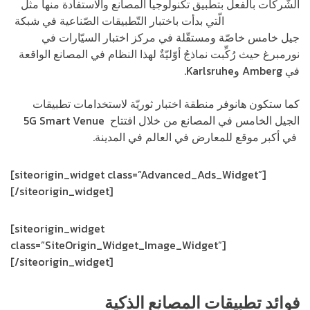
الشّركات بالفعل بتطبيق تكنولوجيا المصانع والاستفادة منها مثل
شركة Siemens
الّتي بدأت باختبار التّطبيقات الصّناعية في شبكة
جيل خامس خاصّة ومستقّلة في مركز اختبار السيّارات في
نورمبرغ حيث رُكِّبت نماذجُ أوّليّةٌ لهذا النظام في المصانع الواقعة
في Amberg وKarlsruhe.
كما ستكون هانوفر منطقة اختبار ثوريّة لاستخدامات تطبيقات
الجيل الخامس في المصانع من خلال افتتاح 5G Smart Venue
في أكبر موقع للمعارض في العالم في المدينة.
[siteorigin_widget class=”Advanced_Ads_Widget”]
[/siteorigin_widget]
[siteorigin_widget
class=”SiteOrigin_Widget_Image_Widget”]
[/siteorigin_widget]
فوائد تطبيقات المصانع الذكية