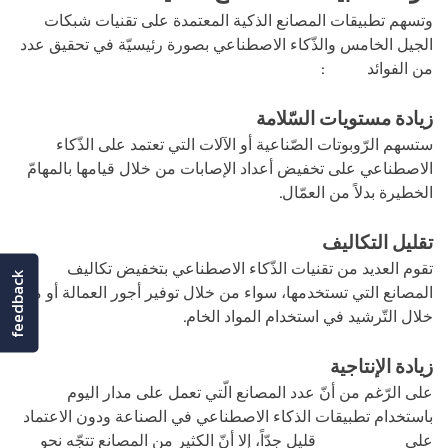
وتسهم تطبيقات المصانع الذكية المعتمدة على تقنيات شبكات
الجيل الخامس والذّكاء الاصطناعي بصورة رئيسيّة في تحقيق عدد
من الفوائد
تشمل
:
زيادة مستويات السّلامة
ستسهم الرّوبوتات الصّناعية أو الآلات التي تعتمد على الذّكاء
الاصطناعي على تخفيض أعداد الإصابات من خلال قيامها بالمهامّ
الخطيرة بدلاً من العمّال.
تقليل التكاليف
تقوم العديد من تقنيات الذّكاء الاصطناعي بتخفيض تكاليف
feedback
المصانع التي تستخدمها، سواء من خلال توفير أجور العمالة أو من
خلال التّرشيد في استخدام المواد الخام.
زيادة الإنتاجية
على الرّغم من أنّ عدد المصانع الّتي تعمل على مدار اليوم
باستخدام تطبيقات الذكاء الاصطناعي في الصناعة ودون الاعتماد
على
عمالة بشرية
قليل جدّاً، إلا أنّ الكثير من المصانع تتجّه نحو