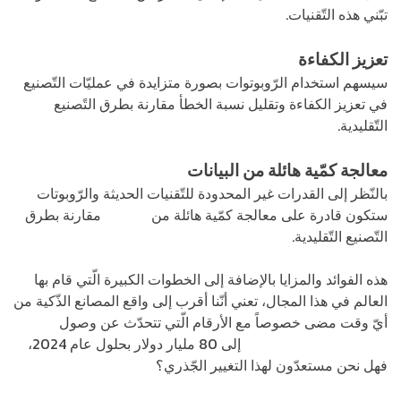
تبّني هذه التّقنيات.
تعزيز الكفاءة
سيسهم استخدام الرّوبوتوات بصورة متزايدة في عمليّات التّصنيع
في تعزيز الكفاءة وتقليل نسبة الخطأ مقارنة بطرق التًصنيع
التّقليدية.
معالجة كمّية هائلة من البيانات
بالنّظر إلى القدرات غير المحدودة للتّقنيات الحديثة والرّوبوتات
ستكون قادرة على معالجة كمّية هائلة من
البيانات
مقارنة بطرق
التّصنيع التّقليدية.
هذه الفوائد والمزايا بالإضافة إلى الخطوات الكبيرة الّتي قام بها
العالم في هذا المجال، تعني أنّنا أقرب إلى واقع المصانع الذّكية من
أيّ وقت مضى خصوصاً مع الأرقام الّتي تتحدّث عن وصول
قيمة
سوق الرّوبوتات الصّناعية
إلى 80 مليار دولار بحلول عام 2024،
فهل نحن مستعدّون لهذا التغيير الجّذري؟