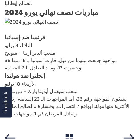
لصالح إيطاليا.
مباريات نصف نهائي يورو 2024
فرنسا ضد إسبانيا
الثلاثاء 9 يوليو
ملعب أليانز أرينا – ميونيخ
36 مواجهة جمعت بينهما من قبل، فازت إسبانيا بـ 16 منها
وخسرت 13، وساد التعادل الـ7 المتبقية.
إنجلترا ضد هولندا
الأربعاء 10 يوليو
ملعب سيغنال أيدونا بارك – دورتموند
feedback
ستكون المواجهة رقم 23، أما المواجهات الـ 22 السابقة ربحت
الأكثرية منها هولندا بواقع 7 انتصارات، وخسارة 6 لصالح إنجلترا،
وتعادل الفريقان في 9 مواجهات منها.