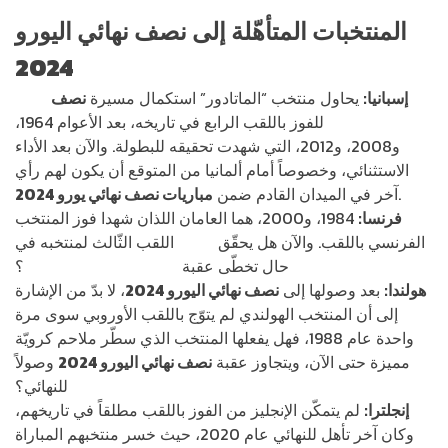
المنتخبات المتأهّلة إلى
نصف نهائي اليورو
2024
إسبانيا:
يحاول منتخب “الماتادور” استكمال مسيرة
نصف
نهائي
اليورو 2024
للفوز باللقب الرابع في تاريخه، بعد الأعوام 1964،
و2008، و2012، التي شهدت تحقيقه للبطولة. والآن بعد الأداء
الاستثنائي، وخصوصاً أمام ألمانيا من المتوقع أن يكون لهم رأي
.
آخر في الميدان القادم ضمن
مباريات نصف نهائي يورو 2024
فرنسا:
1984، و2000، هما العامان اللذان شهدا فوز المنتخب
الفرنسي باللقب. والآن هل يحقّق
مبابي
اللقب الثّالث لمنتخبه في
حال تخطّى عقبة
نصف نهائي اليورو 2024
؟
هولندا:
بعد وصولها إلى
نصف نهائي اليورو 2024
، لا بدّ من الإشارة
إلى أن المنتخب الهولندي لم يتوّج باللقب الأوروبي سوى مرة
واحدة عام 1988، فهل يفعلها المنتخب الذي سطّر ملاحم كرويّة
مميزة حتى الآن، ويتجاوز عقبة
نصف نهائي اليورو 2024
وصولاً
للنهائي؟
إنجلترا:
لم يتمكّن الإنجليز من الفوز باللقب مطلقاً في تاريخهم،
وكان آخر تأهل للنهائي عام 2020، حيث خسر منتخبهم المباراة