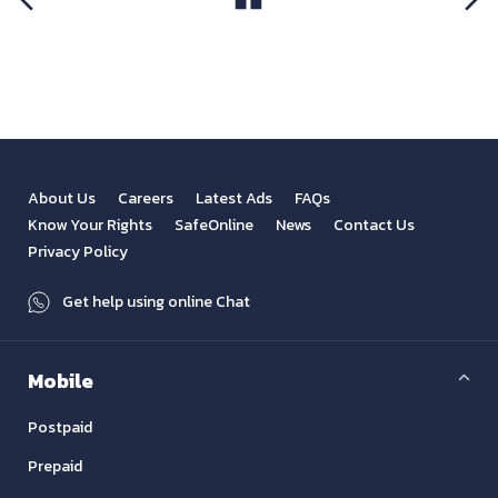
View All
Previous
Next
About Us
Careers
Latest Ads
FAQs
Know Your Rights
SafeOnline
News
Contact Us
Privacy Policy
Get help using online Chat
Mobile
Postpaid
Prepaid