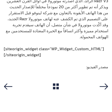
Razr V3 الرائد، الذي أصدرته موتورولا في أوائل القرن العشرين.
ويذكر أنه تم تطوير أكثر من 20 نموذجاً مختلفاً للإصدار الحديث
من هذا الهاتف الأيقونة بالتعاون مع شركة لينوفو قبل الاستقرار
على التصميم الذي تم الكشف عنه لهاتف موتورولا Razr الجديد،
وقد أكّدت موتورولا في شأن متصل، أن الهاتف سيقدم تجربة
استخدام مميزة وأكثر اتساقاً مع الخبرة المعتادة للمستخدمين مع
الهواتف المحمولة.
[siteorigin_widget class=”WP_Widget_Custom_HTML”]
[/siteorigin_widget]
مصدر الفيديو:
Motorola
View All
Previous
Next