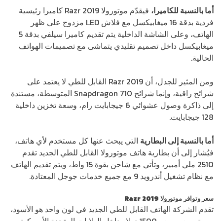
أما بالنسبة للكاميرا،
فيقدّم موتورولا Razr 2019 كاميرا رئيسية
فردية بدقة 16 ميغابيكسل مع فلاش LED مزدوج على ظهر
الهاتف، وعلى الشاشة الداخلية يتم تقديم كاميرا سيلفي بدقة 5
ميغابيكسل داخل تصميم تقليدي يتماشى مع تصميمات الهواتف
الحالية.
ومن المثير للجدل، أن Razr 2019 القابل للطي لا يعتمد على
شرائح راقية، وإنما شرائح Snapdragon 710 المتوسطة، مستندة
إلى ذاكرة وصول عشوائي 6 جيجابايت رام، وسعة تخزين داخلية
128 جيجابايت.
أما بالنسبة إلى البطارية
التي يبحث عنها كل مستخدم لأي هاتف،
فيُشار إلى أن بطارية هاتف موتورولا القابل للطي الجديد تقدم
2510 ملي أمبير، وتأتي مع شاحن بقوة 15 واط، ويتم تقديم الهاتف
مع نظام تشغيل أندرويد 9 مع جميع خدمات جوجل المعتادة.
سعر وتوافر
موتورولا Razr 2019
تقدم الشركة الهاتف القابل للطي الجديد في لون واحد هو الأسود،