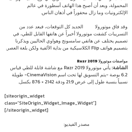
المحمولة، وبعد أن أصبح هذا الهاتف أسطورة في عالم
الإلكترونيات وما زال محفوراً في أذهان الناس.
وقد فاق موتورولا
Razr
الجديد كل التوقعات، فبعد عدد من
التسريبات كشفت موتورولا أخيراً عن هاتفها القابل للطي، في
تصميم يختلف عن هاتفي سامسونج وهواوي الحاليين ويذكرنا
بتصميم هواتف Flip الكلاسيكية من بداية الألفية ولكن بلغة العصر.
مواصفات موتورولا 2019 Razr
الشاشة:
يأتي موتورولا Razr 2019 مع شاشة قابلة للطي قياس
6.2 بوصة -يتم التسويق لها تحت اسم CinemaVision- طويلة
نسبياً بنسبة طول إلى عرض 21:9 ودقة 2142 × 876 بكسل.
[siteorigin_widget
class=”SiteOrigin_Widget_Image_Widget”]
[/siteorigin_widget]
مصدر الفيديو:
Motorola