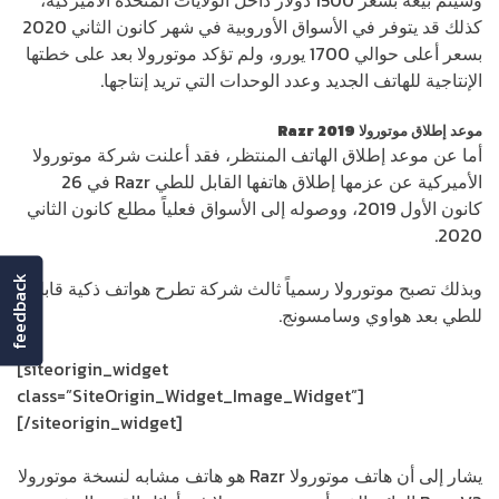
وسيتم بيعه بسعر 1500 دولار داخل الولايات المتحدة الأميركية،
كذلك قد يتوفر في الأسواق الأوروبية في شهر كانون الثاني 2020
بسعر أعلى حوالي 1700 يورو، ولم تؤكد موتورولا بعد على خطتها
الإنتاجية للهاتف الجديد وعدد الوحدات التي تريد إنتاجها.
موعد إطلاق موتورولا Razr 2019
أما عن موعد إطلاق الهاتف المنتظر، فقد أعلنت شركة موتورولا
الأميركية عن عزمها إطلاق هاتفها القابل للطي Razr في 26
كانون الأول 2019، ووصوله إلى الأسواق فعلياً مطلع كانون الثاني
2020.
feedback
وبذلك تصبح موتورولا رسمياً ثالث شركة تطرح هواتف ذكية قابلة
للطي بعد هواوي وسامسونج.
[siteorigin_widget
class=”SiteOrigin_Widget_Image_Widget”]
[/siteorigin_widget]
يشار إلى أن هاتف موتورولا Razr هو هاتف مشابه لنسخة موتورولا