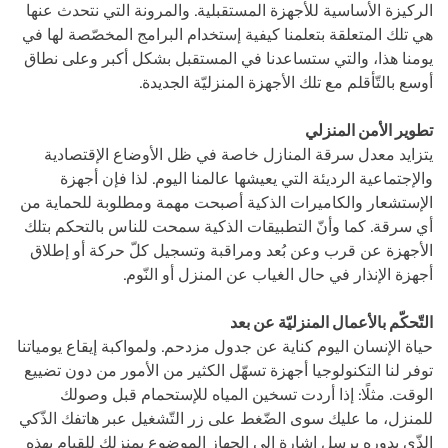
الركيزة الأساسية للأجهزة المستقبلية. والمرونة التي نتحدث عنها
هي تلك المتعلقة بتعلمنا كيفية إستخدام البرامج المخصّصة لها في
يومنا هذا، والتي ستساعدنا في المستقبل بشكل أكبر وعلى نطاق
أوسع بالتّأقلم مع تلك الأجهزة المنزليّة الجديدة.
تطوير الأمن المنزلي
يتزايد معدل سرقة المنازل خاصة في ظل الأوضاع الإقتصادية
والإجتماعية الرديئة التي يعيشها عالمنا اليوم. لذا فإن أجهزة
الإستشعار والكاميرات الذكية أصبحت مهمة ومطلوبة للحماية من
أي سرقة. كما وأنّ التطبيقات الذكية سمحت للناس بالتحكم بتلك
الأجهزة عن قرب وعن بُعد ومراقبة وتسجيل كلّ حركة أو إطلاق
أجهزة الإنذار في حال الغياب عن المنزل أو النّوم.
التّحكّم بالأعمال المنزليّة عن بعد
حياة الإنسان اليوم كناية عن جدول مزدحم. ولمواكبة إيقاع يومياتنا
توفر لنا التكنولوجيا أجهزة تسهّل الكثير من الأمور من دون تضييع
الوقت. مثلًا: إذا أردت تسخين المياه للإستحمام قبل وصولك
للمنزل، ما عليك سوى الضّغط على زر التّشغيل عبر هاتفك الذّكي
الذّي بدوره يرسل إشارة إلى الجهاز الموضوع بمنزلك للقيام بهذه