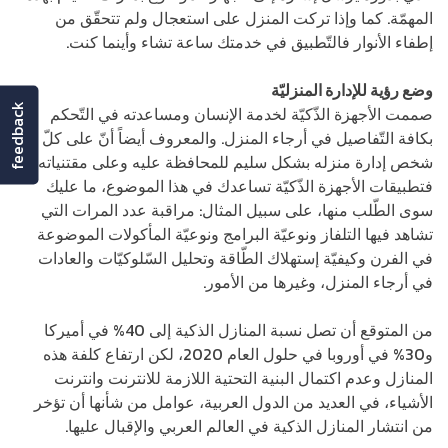
المهمّة. كما وإذا تركت المنزل على استعجال ولم تتحقّق من
إطفاء الأنوار فالتّطبيق في خدمتك ساعة تشاء وأينما كنت.
وضع رؤية للإدارة المنزليّة
feedback
صممت الأجهزة الذّكيّة لخدمة الإنسان ومساعدته في التّحكم
بكافة التّفاصيل في أرجاء المنزل. والمعروف أيضاً أنّ على كلّ
شخص إدارة منزله بشكل سليم للمحافظة عليه وعلى مقتنياته.
فتطبيقات الأجهزة الذّكيّة تساعدك في هذا الموضوع، ما عليك
سوى الطّلب منها، على سبيل المثال: مراقبة عدد المرات التي
تشاهد فيها التلفاز ونوعيّة البرامج ونوعيّة المأكولات الموضوعة
في الفرن وكيفيّة إستهلاك الطّاقة وتحليل السّلوكيّات والعادات
في أرجاء المنزل، وغيرها من الأمور.
من المتوقع أن تصل نسبة المنازل الذكية إلى 40% في أميركا
و30% في أوروبا في حلول العام 2020، لكن ارتفاع كلفة هذه
المنازل وعدم اكتمال البنية التحتية اللازمة للانترنت وانترنت
الأشياء، في العديد من الدول العربية، عوامل من شأنها أن تؤخر
من انتشار المنازل الذكية في العالم العربي والإقبال عليها.