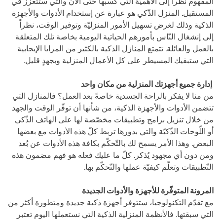
المفهوم نظراً إلى الأهميّة التي كسبها حتى الآن والتي ستتعزز في
المستقبل. المنزل الذّكي هو عبارة عن إستخدام الأدوات والأجهزة
الذكية وذلك لغرض تسهيل الأمور المنزليّة وتوفير الوقت، نظراً
إلى إنشغال النّاس بأمورهم الحياتية اليومية بخاصة تلك المتعلقة
بالعمل والعائلة. تتمتع المنازل الذكية بالكثير من المزايا الإيجابية
التي ستبقيك المسيطر على كل الأعمال المنزلية وبجهدٍ قليل.
إدارة جميع أجهزتك المنزلية من مكان واحد
من منا لا يفكر بالراحة الجسدية خاصةً بعد العمل؟ فالمنازل التي
تتضمن الأدوات والأجهزة الذكية، من شأنها أن توفّر الوقت والجهد
من خلال تنزيل برامج وتطبيقات مخصّصة لها على الهاتف الذّكي
أو اللّوحات الذّكيّة والتي بدورها تربط كلّ هذه الأدوات مع بعضها
البعض. وهذا الأمر يسمح لك بالتّحكّم بكافة هذه الأدوات عن بُعد
ومن دون أي مجهود يُذكر. كلّ ما عليك فعله هو فهم مضمون هذه
التّطبيقات وتعلّم كيفيّة عملها والتّحكّم بها.
المرونة المتوفّرة للأجهزة والأدوات الجديدة
مع تقدّم التكنولوجيا، ستتوفر أجهزة ذكية جديدة ومتطورة أكثر من
التي سبقتها. فالأنظمة المنزلية الذكية التي نستعملها اليوم تعتبر