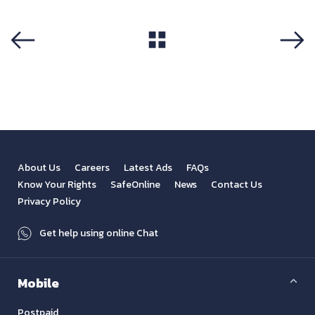
View All
Previous
Next
About Us
Careers
Latest Ads
FAQs
Know Your Rights
SafeOnline
News
Contact Us
Privacy Policy
Get help using online Chat
Mobile
Postpaid