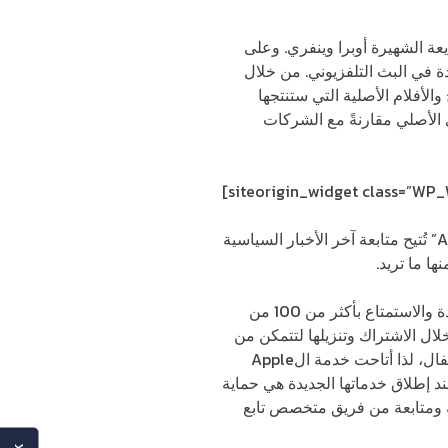
عة الشهيرة أوبرا وينفري. وعلى
 في البث التلفزيوني. من خلال
برامج والأفلام الأصلية التي ستنتجها
كبر من المحتوى الأصلي مقارنةً مع الشركات
[siteorigin_widget class=”WP
هذا في عالم الترفيه والأفلام، أما في عالم الأخبار أطلقت أيضاً آبل خدمة إخبارية تحت مسمى “Apple News” تُتيح متابعة آخر الأخبار السياسية
الجانب الآخر من الخدمة الجديدة يتعلق بالألعاب التكنولوجية Apple Arcade، والتي تتيح للمستخدم الاستفادة والاستمتاع بأكثر من 100 من
ال الاشتراك وتنزيلها لتتمكن من
لعبها في أي مكان تريد وفي وضع عدم الاتصال. وعالم اليوم بحاجة إلى مراقبة دائمة وبخاصة مع وجود الأطفال، لذا أتاحت خدمة الApple
عند إطلاق خدماتها الجديدة هي حماية
 ومتابعة من فريق متخصص تابع