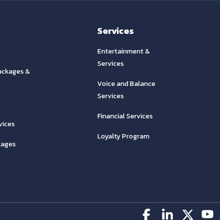
Services
Entertainment &
Services
ackages &
Voice and Balance
Services
Financial Services
vices
Loyalty Program
kages