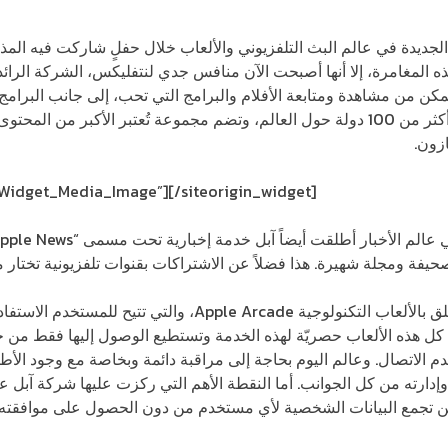
لجديدة في عالم البث التلفزيوني والألعاب خلال حفلٍ شاركت فيه المذي
المغامرة، إلا أنها أصبحت الآن منافس جدي لنتفليكس، الشركة الرائدة
 بخدمة “+Apple TV”، ستتمكن من مشاهدة ومتابعة الأفلام والبرامج التي تحب، إلى جانب ال
شركة آبل. هذه الخدمة ستتوفر في أكثر من 100 دولة حول العالم، وتضم مجموعة تُعتبر الأ
زون.
_Widget_Media_Image”]
[/siteorigin_widget]
 كل هذه الألعاب حصريّة لهذه الخدمة وتستطيع الوصول إليها فقط من خل
لعب وإدارته من كل الجوانب. أما النقطة الأهم التي ركزت عليها شركة آبل 
لن تجمع البيانات الشخصية لأي مستخدم من دون الحصول على موافقته