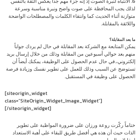
6. الانتباه لنبرة الصوت إذ إنه جزء مهم جداً يعكس الثقة بالنفس.
لذلك يجب المحافظة على صوت واضح ونبرة مناسبة وسرعة
متوازنة أثناء الحديث كما وانتقاء الكلمات والمصطلحات الواضحة
واللائقة بالمقابلة.
ما بعد المقابلة؟
يمكن المتابعة مع الشركة بعد المقابلة في حال لم يردك جواباً
منهم بعد حوالي أسبوعين من المقابلة وذلك من خلال إرسال بريد
إلكتروني،.في حال عدم الحصول على الوظيفة، يمكنك أيضاً أن
تستوضح عن السبب وذلك للعمل على تطوير نفسك وزيادة فرصة
الحصول على وظيفة في المستقبل.
[siteorigin_widget
class=”SiteOrigin_Widget_Image_Widget”]
[/siteorigin_widget]
ختاماً ركّزت روعة ورزان على ضرورة المواظبة على تطوير
الذات حيث أن هذه هي أفضل طريق للبقاء على أهبة الاستعداد