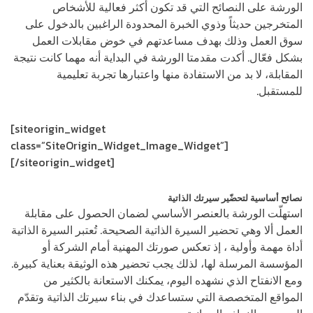
الورشة على النصائح التي قد تكون أكثر فعالية للأشخاص
المتخرجين حديثاً وذوي الخبرة المحدودة الراغبين بالدخول على
سوق العمل وذلك بهدف مساعدتهم في خوض مقابلات العمل
بشكل فعّال. أكدت مقدمتا الورشة في البداية أنه مهما كانت نتيجة
المقابلة، لا بد من الاستفادة منها واعتبارها تجربة تعليمية
للمستقبل.
[siteorigin_widget
class=”SiteOrigin_Widget_Image_Widget”]
[/siteorigin_widget]
نصائح أساسية لتحضّير سيرتك الذاتية
استهلّت الورشة بالعنصر الأساسي لضمان الحصول على مقابلة
العمل ألا وهي تحضير السيرة الذاتية الصحيحة. تُعتبر السيرة الذاتية
أداة مهمة وأولية ، إذ تعكس صورتك المهنية أمام الشركة أو
المؤسسة المرسلة لها، لذلك يجب تحضير هذه الوثيقة بعناية كبيرة.
ومع الانفتاح الذي نشهده اليوم، يمكنك الاستعانة بالكثير من
المواقع المتخصصة التي ستساعدك في بناء سيرتك الذاتية وتقدّم