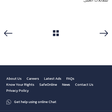
لمقابلات العمل.
View All
Previous
Next
About Us
Careers
Latest Ads
FAQs
Know Your Rights
SafeOnline
News
Contact Us
Privacy Policy
Get help using online Chat