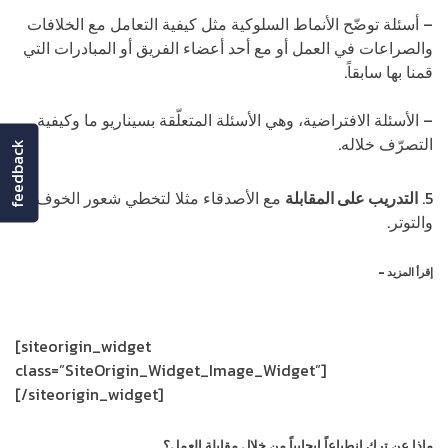
– أسئلة توضّح الأنماط السلوكية مثل كيفية التعامل مع الخلافات
والصراعات في العمل أو مع أحد أعضاء الفريق أو المبادرات التي
قمنا بها سابقاً.
– الأسئلة الافتراضية، وهي الأسئلة المتعلّقة بسيناريو ما وكيفية
التصرّف خلاله.
feedback
5.
التدريب على المقابلة
مع الأصدقاء مثلا لتخطي شعور الخوف
والتوتر.
إقرأ المزيد –
مفاتيح مقابلة العمل الناجحة: كيف تترك انطباعاً مميزاً!
[siteorigin_widget
class=”SiteOrigin_Widget_Image_Widget”]
[/siteorigin_widget]
ماذا عن ترك انطباعاً إيجابياً من خلال مقابلة العمل؟