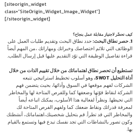
[siteorigin_widget
class=”SiteOrigin_Widget_Image_Widget”]
[/siteorigin_widget]
كيف تحضّر لاجتياز مقابلة عمل بنجاح؟
1. حصر نطاق البحث:
حدد نطاق البحث وتقديم طلبات العمل على
الوظائف التي تلائم اختصاصك وخبراتك ومهاراتك ،من المهم أيضاً
قراءة تفاصيل الوظيفة التي توّد التقديم عليها قبل إرسال الطلب.
تستطيع أن تحصر نطاق اهتماماتك من خلال تقييم الذات من خلال
أداة التحليل SWOT،
وهو أسلوب تخطيط استراتيجي تتبعه
الشركات لفهم موقعها في السوق وأدائها، بحيث يتضمن فهم
الشركة لنقاط قوّتها وضعفها كما وللفرص المتاحة لها والمخاطر
التي تحيطها. ونظراً لفعالية هذا الأسلوب، يمكنك اتباعه أيضاً
لمعرفة قدراتك ونقاط ضعفك كما ولفهم الفرص المتاحة لك
والمخاطر التي قد تطرأ. قم بتحليل شخصيتك،اهتماماتك، أنشطتك
وكون تصور بالنشاطات التي تجد نفسك تبدع فيها وتستمع بالقيام
بها.