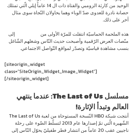
الوحيد من كارثة الزومبي والفتاة ذات ال 14 عاماً إيلي الّتي تمتلك
حصانة نادرة للعدوى ضدّ الوباء وهما يحاولان النّجاة سوى مثال
آخر على ذلك.
هذه الملحمة الحماسيّة انتقلت للمرّة الأولى من
البلايستيشن
إلى
منّصات العرض الرّقمية وأصبحت حديث النّاس وشغلهم الشّاغل
بنسب مشاهدة قياسيّة وتصدّر لمواقع التّواصل الاجتماعي.
[siteorigin_widget
class=”SiteOrigin_Widget_Image_Widget”]
[/siteorigin_widget]
مسلسل
The Last of Us
: عندما ينتهي
العالم وتبدأ الإثارة!
أنتجت شبكة HBO النّسخة المستوحاة من لعبة The Last of Us
الشّهيرة الّتي تمّ إصدارها عام 2013 لتسلّط الضّوء على رحلة
ناجيين عقب 20 عاماً من انتشار فطر طفيليّ يحوّل النّاس إلى