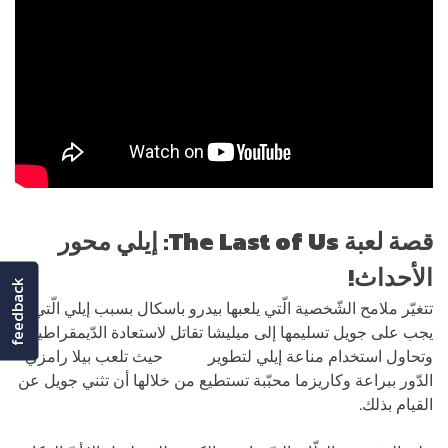
قصة لعبة
The Last of Us
: إيلي محور
الأحداث!
feedback
تتغيّر ملامح الشّخصية الّتي يلعبها بيدرو باسكال بسبب إيلي الّتي
يجب على جويل تسليمها إلى ميليشا تقاتل لاستعادة الدّيمقراطية
وتحاول استخدام مناعة إيلي لتطوير
اللّقاح
حيث تلعب بيلا رامزي
الدّور ببراعة وكاريزما محبّبة تستطيع من خلالها أن تثني جويل عن
القيام بذلك.