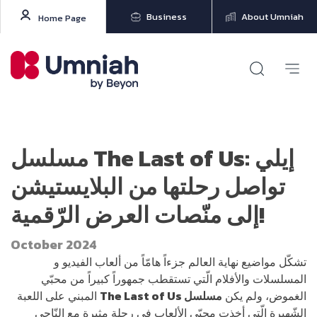
Business
About Umniah
Home Page
مسلسل The Last of Us: إيلي
تواصل رحلتها من البلايستيشن
إلى منّصات العرض الرّقمية!
October 2024
تشكّل مواضيع نهاية العالم جزءاً هامّاً من ألعاب الفيديو و
المسلسلات والأفلام الّتي تستقطب جمهوراً كبيراً من محبّي
الغموض، ولم يكن
مسلسل The Last of Us
المبني على اللعبة
الشّهيرة الّتي أخذت محبّي الألعاب في رحلة مثيرة مع النّاجي