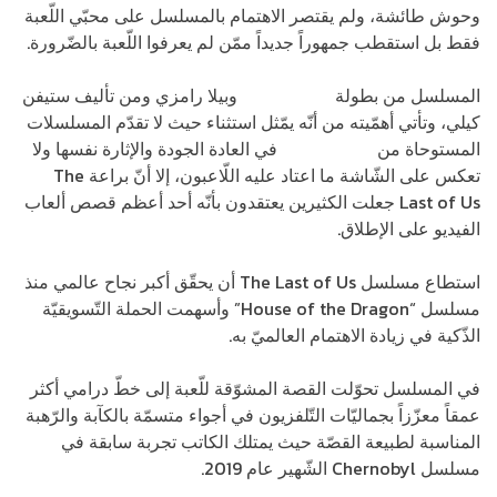
وحوش طائشة، ولم يقتصر الاهتمام بالمسلسل على محبّي اللّعبة
فقط بل استقطب جمهوراً جديداً ممّن لم يعرفوا اللّعبة بالضّرورة.
المسلسل من بطولة
بيدرو باسكل
وبيلا رامزي ومن تأليف ستيفن
كيلي، وتأتي أهمّيته من أنّه يمّثل استثناء حيث لا تقدّم المسلسلات
المستوحاة من
ألعاب الفيديو
في العادة الجودة والإثارة نفسها ولا
تعكس على الشّاشة ما اعتاد عليه اللّاعبون، إلا أنّ براعة The
Last of Us جعلت الكثيرين يعتقدون بأنّه أحد أعظم قصص ألعاب
الفيديو على الإطلاق.
استطاع مسلسل The Last of Us أن يحقّق أكبر نجاح عالمي منذ
مسلسل “House of the Dragon” وأسهمت الحملة التّسويقيّة
الذّكية في زيادة الاهتمام العالميّ به.
في المسلسل تحوّلت القصة المشوّقة للّعبة إلى خطّ درامي أكثر
عمقاً معزّزاً بجماليّات التّلفزيون في أجواء متسمّة بالكآبة والرّهبة
المناسبة لطبيعة القصّة حيث يمتلك الكاتب تجربة سابقة في
مسلسل Chernobyl الشّهير عام 2019.