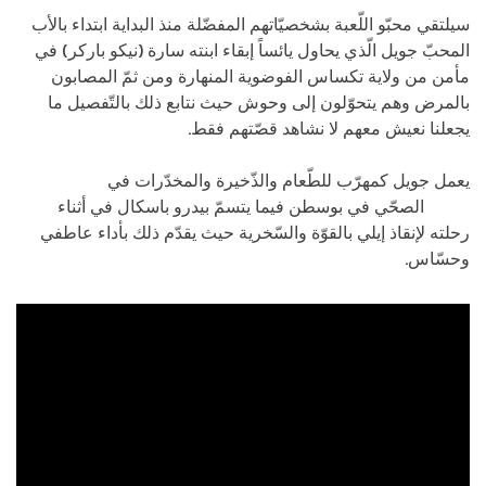
سيلتقي محبّو اللّعبة بشخصيّاتهم المفضّلة منذ البداية ابتداء بالأب
المحبّ جويل الّذي يحاول يائساً إبقاء ابنته سارة (نيكو باركر) في
مأمن من ولاية تكساس الفوضوية المنهارة ومن ثمّ المصابون
بالمرض وهم يتحوّلون إلى وحوش حيث نتابع ذلك بالتّفصيل ما
يجعلنا نعيش معهم لا نشاهد قصّتهم فقط.
يعمل جويل كمهرّب للطّعام والذّخيرة والمخدّرات في
منطقة
الحجر
الصحّي في بوسطن فيما يتسمّ بيدرو باسكال في أثناء
رحلته لإنقاذ إيلي بالقوّة والسّخرية حيث يقدّم ذلك بأداء عاطفي
وحسّاس.