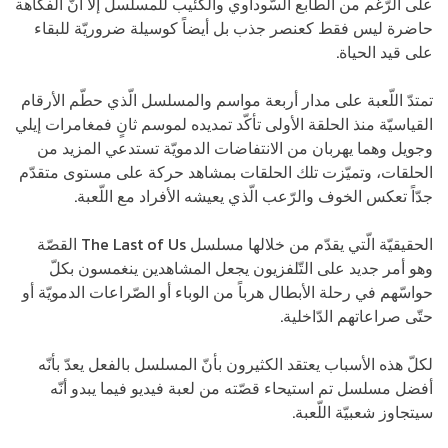
على الرّغم من الطّابع السّوداوي والكئيب للمسلسل إلا أنّ الفكاهة
حاضرة ليس فقط كعنصر جذب بل أيضاً كوسيلة ضروريّة للبقاء
على قيد الحياة.
تمتدّ اللّعبة على مدار أربعة مواسم والمسلسل الّذي حطّم الأرقام
القياسيّة منذ الحلقة الأولى تأكّد تمديده لموسم ثانٍ فمغامرات إيلي
وجويل وهما يهربان من الانتفاضات الدمويّة تستدعي المزيد من
الحلقات، وتميّزت تلك الحلقات بمشاهد حركة على مستوى متقدّم
جدّاً تعكس الخوف والرّعب الّذي يعيشه الأفراد مع اللّعبة.
الحقيقيّة الّتي يقدّم من خلالها مسلسل The Last of Us القصّة
وهو أمر جديد على التّلفزيون يجعل المشاهدين ينغمسون بكلّ
حواسّهم في رحلة الأبطال هرباً من الوباء أو الصّراعات الدمويّة أو
حتّى صراعاتهم الدّاخلية.
لكلّ هذه الأسباب يعتقد الكثيرون بأنّ المسلسل بالفعل يعدّ بأنّه
أفضل مسلسل تم استيحاء قصّته من لعبة فيديو فيما يبدو أنّه
سيتجاوز شعبيّة اللّعبة.