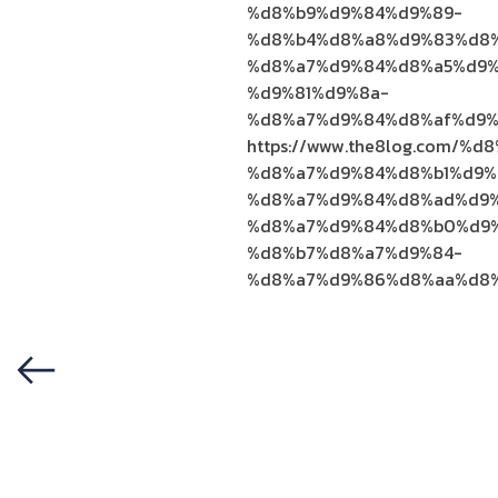
%d8%b9%d9%84%d9%89-
%d8%b4%d8%a8%d9%83%d8
%d8%a7%d9%84%d8%a5%d9%
%d9%81%d9%8a-
%d8%a7%d9%84%d8%af%d9%
https://www.the8log.com/
%d8%a7%d9%84%d8%b1%d9%
%d8%a7%d9%84%d8%ad%d9%
%d8%a7%d9%84%d8%b0%d9
%d8%b7%d8%a7%d9%84-
%d8%a7%d9%86%d8%aa%d8%
Previous