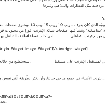
مزدحمة مثل القطارات والملاعب وغيرها.
؟
يب 1.5. ويب 1.0 ويحتوي صفحات بلغة الترميز التشعبيّة
ة عن نسخة “ديناميكية” وتنشأ فيها صفحات شبكة الإنترنت فوراً من محتويات ق
ي من الإنترنت التفاعلي
web 2.0
الذي كانت نقطة انطلاقه التفاعل بين
eOrigin_Widget_Image_Widget”]
[/siteorigin_widget]
يعي لمستقبل الإنترنت على مستقبل
إنترنت الأشياء
، سيستطيع من خلاله 
نترنت الأشياء في جميع مناحي حياتنا، وأن نغيّر الطّريقة الّتي نعيش و
%d9%85%d8%a7%d8%b0%d8%a7-
ab-