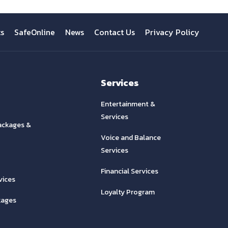
ts
SafeOnline
News
Contact Us
Privacy Policy
Services
Entertainment &
Services
ackages &
Voice and Balance
Services
Financial Services
vices
Loyalty Program
kages