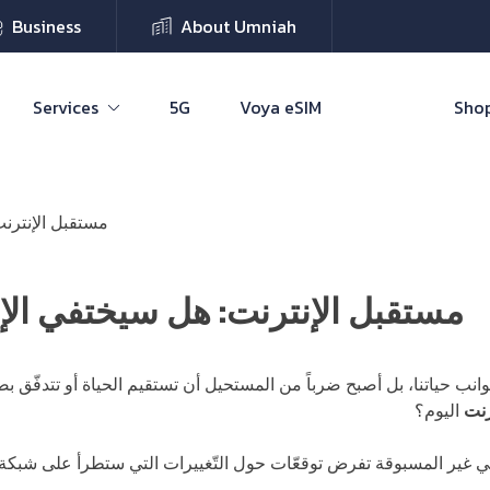
Business
About Umniah
Services
5G
Voya eSIM
Shop
مستقبل الإنترنت
مستقبل الإنترنت: هل سيختفي الإن
وانب حياتنا، بل أصبح ضرباً من المستحيل أن تستقيم الحياة أو تتدفّق ب
رنت
اليوم؟
وجي غير المسبوقة تفرض توقعّات حول التّغييرات التي ستطرأ على شبكة ا