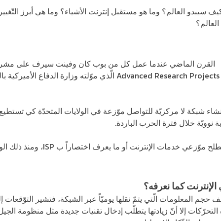
ف سيبدو العالم؟ وما هو مستقبل إنترنت الأشياء؟ وما هي أبرز التّغيي
العالم؟
ت
وهي اختصار ل Advanced Research Projects Agency Network الّذي موّلت
اء شبكة لا مركزيّة للتواصل موّزعة في الولايات المتحدّة كي تستطيع
نوويّة خلال فترة الحرب الباردة.
خلال تلك الفترة ظهر إلى النّور مصطلح 
لإنترنت كما نعرفه؟
ف حجم المعلومات الّتي يتمّ نقلها يوميّاً عبر الشبكة، فتشير التوّقعات
ه التحرّكات إلا أنّ زيادتها يتطلّب إدخال تقنيات جديدة مثل منظومة الجي