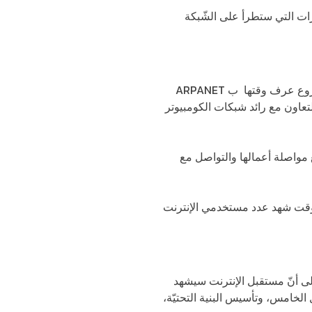
رات التي ستطرأ على الشّبكة
القرن الماضي عندما عمل كل من بوب كان وفينت سيرف على مشروع عرف وقتها ب ARPANET
ه وزارة الدفاع الأميركية بالتعاون مع رائد شبكات الكومبيوتر
 مواصلة أعمالها والتواصل مع
موّزعي خدمات الإنترنت أو ما يعرف اختصاراً ب ISP، ومنذ ذلك الوقت شهد عدد مستخدمي الإنترنت
 إلى أنّ مستقبل الإنترنت سيشهد
ل الخامس، وتأسيس البنية التحتيّة،