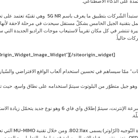
مدة على الذّكاء الاصطناعي.
ستبدأ الشّركات بتطبيق ما يعرف باسم
5G NR
وهي تقنيّة تعتمد على تح
عمل بتقنية الجيل الخامس بشكلّ مستقل سيحدث في مرحلة لاحقة لأنها ت
يرة تنتشر في كل مكان تقريباً لاستيعاب موجات الراديو الجديدة التي 
كات حالياً.
eOrigin_Widget_Image_Widget”]
[/siteorigin_widget]
ات” ممّا سيساهم في تحسين استخدام ألعاب الواقع الافتراضي والسّيارات
ما سيتمّ استخدام تقنيات بلوتوث 5 وهو جيل متطوّر من البلوتوث سيتمّ استخدامه على نطاق واس
وفي ظلّ المساعي الهادفة لتعزيز سرعة الإنترنت، سيتمّ إطلاق واي 
ّة.
تّوجيه (الرّاوتر)
يسمى 802.11
ax
. ومن خلال تقنية
MU-MIMO
التي تع
OF
وتعني تقسيم قناة الاتصال وزيادة قدرتها على التعامل مع العديد 