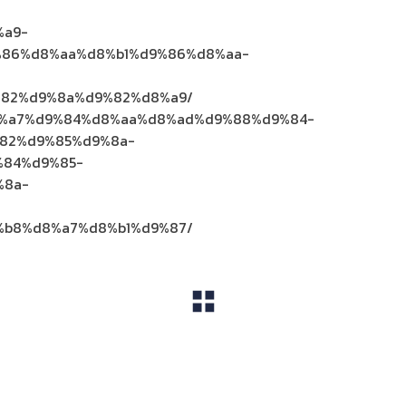
%a9-
86%d8%aa%d8%b1%d9%86%d8%aa-
82%d9%8a%d9%82%d8%a9/
%d8%a7%d9%84%d8%aa%d8%ad%d9%88%d9%84-
82%d9%85%d9%8a-
84%d9%85-
%8a-
b8%d8%a7%d8%b1%d9%87/
View All