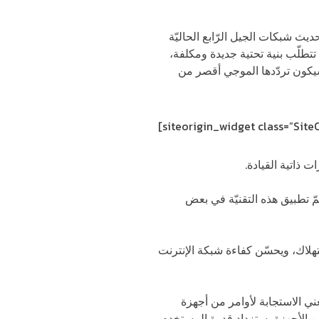
ديث شبكات الجيل الرّابع الحاليّة
تطلّب بنية تحتية جديدة ومكلفة،
سيكون تردّدها الموجي أقصر من
[siteorigin_widget class=”Sit
 ذاتية القيادة.
ع، حيث تمّ تطبيق هذه التقنيّة في بعض
فاي 6 وهو نوع جديد يتحمّل زيادة الاستهلاك، ويحسّن كفاءة شبكة الإنترنت
ني الاستجابة لأوامر من أجهزة
من الأجهزة، ستزداد قدرة المستخدم