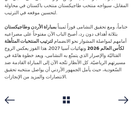
المقابل، سيواجه منتخب طاجيكستان منتخب باكستان في محاولة
لتحسين موقعه في الترتيب.
ختاماً، ومع تحقيق النشامى فوزاً ثميناً
ب
مباراة الأردن وطاجيكستان
بثلاثة أهداف دون رد، أصبح الباب الآن مفتوحاً على مصراعيه
أمامهم لمواصلة المشوار نحو الانضمام
ل
ترتيب المنتخبات المتأهلة
لكأس العالم 2026
ونهائيات آسيا 2027. هذا الفوز يعكس الروح
القتاليّة والإصرار الذي يتمتّع به النشامى، ويعد خطوة هامّة في
مسيرتهم الرياضيّة. كل الأنظار تتّجه الآن إلى المباراة القادمة ضد
السّعودية، حيث يأمل الجمهور الأردني أن يواصل منتخبه تحقيق
الانتصارات والمزيد من الإنجازات.
View All
Previous
Next