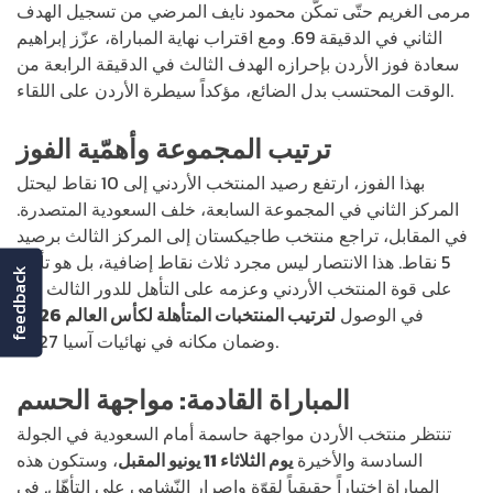
مرمى الغريم حتّى تمكّن محمود نايف المرضي من تسجيل الهدف
الثاني في الدقيقة 69. ومع اقتراب نهاية المباراة، عزّز إبراهيم
سعادة فوز الأردن بإحرازه الهدف الثالث في الدقيقة الرابعة من
الوقت المحتسب بدل الضائع، مؤكداً سيطرة الأردن على اللقاء.
ترتيب المجموعة وأهمّية الفوز
بهذا الفوز، ارتفع رصيد المنتخب الأردني إلى 10 نقاط ليحتل
المركز الثاني في المجموعة السابعة، خلف السعودية المتصدرة.
في المقابل، تراجع منتخب طاجيكستان إلى المركز الثالث برصيد
5 نقاط. هذا الانتصار ليس مجرد ثلاث نقاط إضافية، بل هو تأكيد
feedback
على قوة المنتخب الأردني وعزمه على التأهل للدور الثالث أملاً
في الوصول
ل
ترتيب المنتخبات المتأهلة لكأس العالم 2026
وضمان مكانه في نهائيات آسيا 2027.
المباراة القادمة: مواجهة الحسم
تنتظر منتخب الأردن مواجهة حاسمة أمام السعودية في الجولة
السادسة والأخيرة
يوم الثلاثاء 11 يونيو المقبل
، وستكون هذه
المباراة اختباراً حقيقياً لقوّة وإصرار النّشامى على التأهّل. في