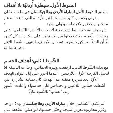
الشوط الأول: سيطرة أردنيّة بلا أهداف
انطلق الشوط الأول
ل
مباراة الأردن وطاجيكستان
في ملعب عمّان
الدولي بحماس كبير من الجماهير الأردنية التي جاءت لتدعم
منتخبها وبحضور لافت لسمو ولي العهد
الأمير الحسين بن عبد الله
؛
شهد هذا الشوط سيطرة واضحة لأصحاب الأرض “النّشامى” على
مجريات اللّعب، حيث تمكنوا من الاستحواذ على الكرة بشكل كبير،
إلّا أن الحظّ لم يكن حليفهم لتسجيل الأهداف، لينتهي الشّوط الأوّل
بنتيجة سلبيّة.
الشّوط الثاني: أهداف الحسم
مع بداية الشّوط الثاني، ارتفعت وتيرة الحماس، وجاءت الدقيقة 51
لتحمل الفرحة الأولى للأردنيين، عندما أحرز علي إياد علوان الهدف
الأوّل بعد تمريرة متقنة. هذا الهدف كان بمثابة الشّرارة التي
أشعلت حماس اللاعبين والجماهير على حد سواء وأعادت الأمور
.
إلى “نصابها” بالنّسبة لكلّ
محبّي النّشامى
لم يكتفِ النّشامى خلال
مباراة الأردن وطاجيكستان
بهدف واحد
وقرّر محاربوه تعزيز النتيجة وحتّى حسمها، ليواصلوا الضّغط على