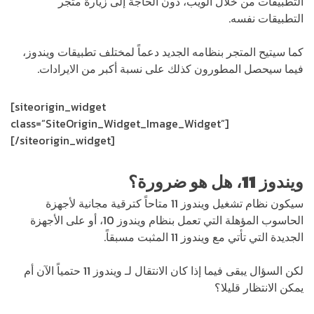
التطبيقات من خلال الويب، دون الحاجة إلى زيارة متجر
التطبيقات نفسه.
كما سيتيح المتجر بنظامه الجديد دعماً لمختلف تطبيقات ويندوز،
فيما سيحصل المطورون كذلك على نسبة أكبر من الايرادات.
[siteorigin_widget
class=”SiteOrigin_Widget_Image_Widget”]
[/siteorigin_widget]
ويندوز 11، هل هو ضرورة؟
سيكون نظام تشغيل ويندوز 11 متاحاً كترقية مجانية لأجهزة
الحاسوب المؤهلة التي تعمل بنظام ويندوز 10، أو على الأجهزة
الجديدة التي تأتي مع ويندوز 11 المثبت مسبقاً.
لكن السؤال يبقى فيما إذا كان الانتقال لـ ويندوز 11 حتمياً الآن أم
يمكن الانتظار قليلا؟