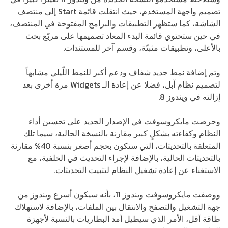
تصميم واجهة المستخدم، حيث انتقلت قائمة Start إلى منتصف
الشاشة، كما ستظهر التطبيقات والبرامج المفتوحة في المنتصف،
في حين ستحتوي قائمة البدء المعاد تصميمها على مربّع بحث
بالأعلى، وتطبيقات مثبتّة، وقسم آخر للمستندات.
وتم إضافة نمط جديد شفاف ودعم أكبر للنمط اللّيلي مشابهاً
لتصميم نظام آبل، فضلا عن إعادة الـ Widgets مرة أخرى بعد
إزالته في ويندوز 8.
وحرصت مايكروسوفت في الإصدار الجديد على تحسين أداء
النظام وكفاءته بشكلٍ كبير مقارنة بالنسخة الحالية، سيما تلك
المتعلقة بالتحديثات، التي ستكون بحجم أصغر بنسبة 40% مقارنة
بالتحديثات الحالية، بالإضافة لإجراء التحديث في الخلفية، مع
الاستغناء عن إعادة تشغيل النظام لتثبيت التحديثات.
ووصفت مايكروسوفت ويندوز 11، بأنه سيكون أسرع ويندوز من
جهة التشغيل والتصفح والانتقال بين الملفات، بالإضافة لاستهلاك
طاقة أقل، الأمر الذي سيطيل أمد البطاريات بالنسبة لأجهزة