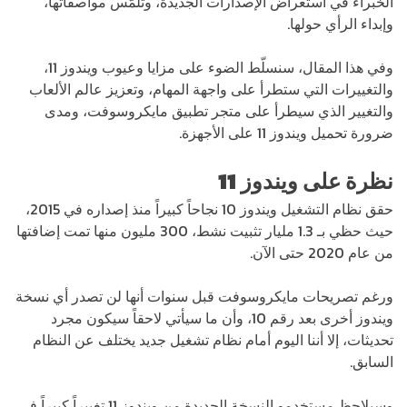
الخبراء في استعراض الإصدارات الجديدة، وتلمّس مواصفاتها،
وإبداء الرأي حولها.
وفي هذا المقال، سنسلّط الضوء على مزايا وعيوب ويندوز 11،
والتغييرات التي ستطرأ على واجهة المهام، وتعزيز عالم الألعاب
والتغيير الذي سيطرأ على متجر تطبيق مايكروسوفت، ومدى
ضرورة تحميل ويندوز 11 على الأجهزة.
نظرة على ويندوز 11
حقق نظام التشغيل ويندوز 10 نجاحاً كبيراً منذ إصداره في 2015،
حيث حظي بـ 1.3 مليار تثبيت نشط، 300 مليون منها تمت إضافتها
من عام 2020 حتى الآن.
ورغم تصريحات مايكروسوفت قبل سنوات أنها لن تصدر أي نسخة
ويندوز أخرى بعد رقم 10، وأن ما سيأتي لاحقاً سيكون مجرد
تحديثات، إلا أننا اليوم أمام نظام تشغيل جديد يختلف عن النظام
السابق.
وسيلاحظ مستخدمو النسخة الجديدة من ويندوز 11 تغييراً كبيراً في