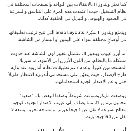
كما تميّز ويندوز 11 بالانتقالات بين النوافذ والصفحات المختلفة في
نظام التشغيل، حيث اعتمدت هذه المرة على التناسق والسرعة
في الصعود والهبوط، والتبديل في الخلفية كذلك.
ويتمتع ويندوز 11 بميّزة Snap Layouts التي تتيح ترتيب تطبيقاتها
في أوضاعٍ مختلفة سواء على اليمين أو اليسار من الشاشة.
أما أبرز عيوب ويندوز 11، فتتمثل بتغيير لون الشاشة عند حدوث
مشكلة ما بالنظام، من اللون الأزرق إلى الأسود، ما سيربك
المستخدمين كثيراً، وعدم دعم تطبيقات نظام أندرويد عند بداية
طرح الإصدار، حيث يتعيّن على مستخدمي أندرويد الانتظار طويلاً
حتى يدعم الإصدار الجديد استخداماتهم.
ووضعت مايكروسوفت شروطاً وصفها البعض بالـ “صعبة”،
لتحميل ويندوز 11، مما يضاف إلى عيوب الإصدار الجديد، كوجود
معالج بسرعة لا تقل عن 1 جيجا هيرتز، ومساحة تخزين بسعة لا
تقل عن 64 جيجا بايت.