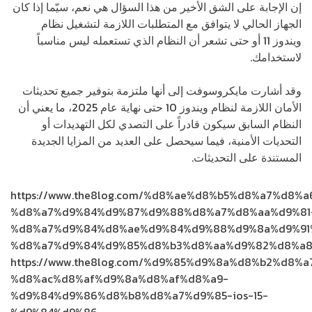
إن الإجابة على الشق الأخير من هذا السؤال هي نعم، سيّما إذا كان
الجهاز الحالي لا يتوافق مع المتطلبات اللازمة لتشغيل نظام
ويندوز 11 أو حتى تشعر أن النظام الذي تستعمله ليس مناسباً
لاستخدامك.
وقد أشارت مايكروسوفت إلى أنها ملتزمة بتوفير جميع تحديثات
الأمان اللازمة لنظام ويندوز 10 حتى نهاية عام 2025، ما يعني أن
النظام السابق سيكون قادراً على التصدي لكل التهديدات أو
التحديات الأمنية، فيما سيحصل على العديد من المزايا الجديدة
المستندة على التحديثات.
https://www.the8log.com/%d8%ae%d8%b5%d8%a7%d8%
%d8%a7%d9%84%d9%87%d9%88%d8%a7%d8%aa%d9%81
%d8%a7%d9%84%d8%ae%d9%84%d9%88%d9%8a%d9%91
%d8%a7%d9%84%d9%85%d8%b3%d8%aa%d9%82%d8%a8
https://www.the8log.com/%d9%85%d9%8a%d8%b2%d8%
%d8%ac%d8%af%d9%8a%d8%af%d8%a9-
%d9%84%d9%86%d8%b8%d8%a7%d9%85-ios-15-