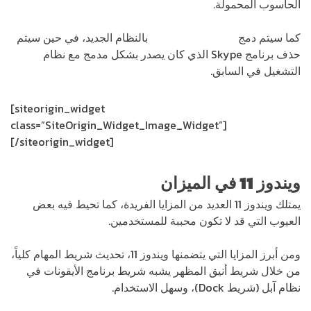
الحاسوب المحمولة.
كما سيتم دمج
Microsoft Teams
بالنظام الجديد، في حين سيتم
حذف برنامج Skype الذي كان يصدر بشكل مدمج مع نظام
التشغيل في السابق.
[siteorigin_widget
class=”SiteOrigin_Widget_Image_Widget”]
[/siteorigin_widget]
ويندوز 11 في الميزان
يمتلك ويندوز 11 العديد من المزايا الفريدة، كما تحيط فيه بعض
العيوب التي قد لا تكون محببة للمستخدمين.
ومن أبرز المزايا التي يتضمنها ويندوز 11، تحديث شريط المهام كلياً،
من خلال شريط أنيق المظهر يشبه شريط برنامج الأيقونات في
نظام آبل (شريط Dock)، وسهل الاستخدام.