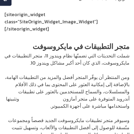
[siteorigin_widget
class=”SiteOrigin_Widget_Image_Widget”]
[/siteorigin_widget]
متجر التطبيقات في مايكروسوفت
شملت التحديثات التي تضمنّها نظام ويندوز 11، متجر التطبيقات في
مايكروسوفت، الذي كان أحد أكبر مشاكل ويندوز 10.
ومن المنتظر أن يوفّر المتجر أفضل والمزيد من التطبيقات الهامة،
بالإضافة إلى إمكانية العثور على المحتوى بما في ذلك الأفلام
والمسلسلات، والسماح للمستخدمين بالعثور على تطبيقات
أندرويد المتوفرة على متجر أمازون
Amazon AppStore
وتثبيتها
واستخدامها مباشرة على أجهزة الكمبيوتر.
وسيوفر متجر تطبيقات مايكروسوفت الجديد قصصاً ومجموعات
منّسقة للوصول إلى أفضل التطبيقات والألعاب، وتسهيل تثبيت