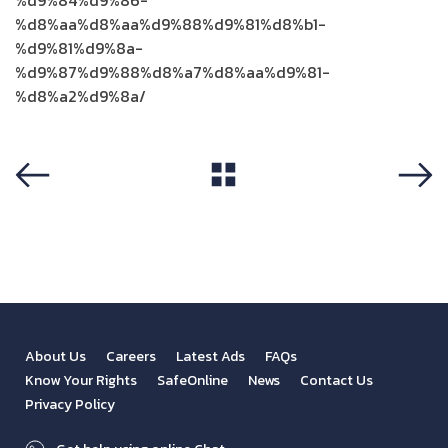
%d9%84%d9%86-
%d8%aa%d8%aa%d9%88%d9%81%d8%b1-
%d9%81%d9%8a-
%d9%87%d9%88%d8%a7%d8%aa%d9%81-
%d8%a2%d9%8a/
View All
Previous
Next
About Us
Careers
Latest Ads
FAQs
Know Your Rights
SafeOnline
News
Contact Us
Privacy Policy