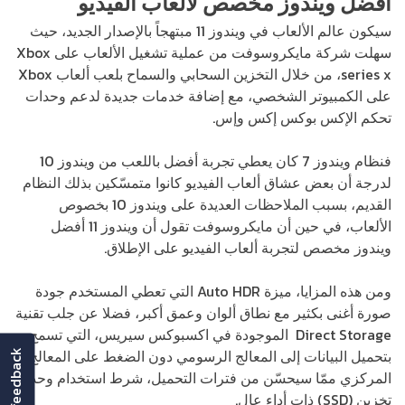
أفضل ويندوز مخصص لألعاب الفيديو
سيكون عالم الألعاب في ويندوز 11 مبتهجاً بالإصدار الجديد، حيث
سهلت شركة مايكروسوفت من عملية تشغيل الألعاب على Xbox
series x، من خلال التخزين السحابي والسماح بلعب ألعاب Xbox
على الكمبيوتر الشخصي، مع إضافة خدمات جديدة لدعم وحدات
تحكم الإكس بوكس إكس وإس.
فنظام ويندوز 7 كان يعطي تجربة أفضل باللعب من ويندوز 10
لدرجة أن بعض عشاق ألعاب الفيديو كانوا متمسّكين بذلك النظام
القديم، بسبب الملاحظات العديدة على ويندوز 10 بخصوص
الألعاب، في حين أن مايكروسوفت تقول أن ويندوز 11 أفضل
ويندوز مخصص لتجربة ألعاب الفيديو على الإطلاق.
ومن هذه المزايا، ميزة Auto HDR التي تعطي المستخدم جودة
صورة أغنى بكثير مع نطاق ألوان وعمق أكبر، فضلا عن جلب تقنية
Direct Storage الموجودة في اكسبوكس سيريس، التي تسمح
بتحميل البيانات إلى المعالج الرسومي دون الضغط على المعالج
feedback
المركزي ممّا سيحسّن من فترات التحميل، شرط استخدام وحدة
تخزين (SSD) ذات أداء عال.