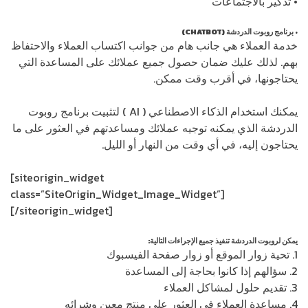
• تذكير بالاجتماعات
• برنامج روبوت الدردشة (CHATBOT)
خدمة العملاء هي جانب هام من جوانب اكتساب العملاء والاحتفاظ
بهم. لذلك عليك ضمان حصول جميع عملائك على المساعدة التي
يحتاجونها، في أقرب وقت ممكن.
يمكنك استخدام الذكاء الاصطناعي ( AI ) لتثبيت برنامج روبوت
الدردشة الذي يمكنه توجيه عملائك ومساعدتهم في العثور على ما
يحتاجون إليه، في أي وقت من النهار أو الليل.
[siteorigin_widget
class=”SiteOrigin_Widget_Image_Widget”]
[/siteorigin_widget]
يمكن لروبوت الدردشة تنفيذ جميع الإجراءات التالية:
1. تحية زوار الموقع أو زوار صفحة الفيسبوك
2. سؤالهم إذا كانوا بحاجة إلى المساعدة
3. تقديم حلول لمشاكل العملاء
4. مساعدة العملاء في العثور على منتج معين وشرائه