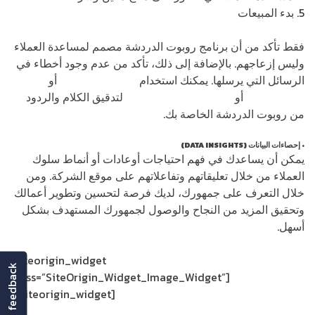
5. بدء المبيعات
فقط تأكد من أن برنامج روبوت الدردشة مصمم لمساعدة العملاء
وليس إزعاجهم. بالإضافة إلى ذلك، تأكد من عدم وجود أخطاء في
الرسائل التي يرسلها. يمكنك استخدام
Trust My Paper
أو
Grammarly
أو
BestEssay.Education
لتدقيق الكلام والردود
من روبوت الدردشة الخاصة بك.
• إحصاءات البيانات (DATA INSIGHTS)
يمكن أن يساعدك في فهم احتياجات أوعادات أو أنماط سلوك
العملاء من خلال تعليقاتهم وتفاعلاتهم على موقع الشركة. ومن
خلال التعرف على جمهورك، لديك فرصة لتحسين وتطوير أعمالك
وتحقيق المزيد من النجاح والوصول لجمهورك المستهدف بشكل
أسهل.
[siteorigin_widget
feedback
class=”SiteOrigin_Widget_Image_Widget”]
[/siteorigin_widget]