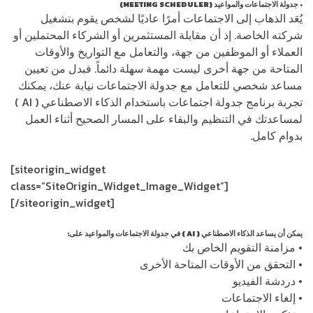
• جدولة الاجتماعات والمواعيد (MEETING SCHEDULER)
يُعَد الذهاب إلى الاجتماعات أمرًا عاديًا لشخص يقوم بتشغيل
شركته الخاصة. إذ أن مقابلة المستثمرين أو الشركاء المحتملين أو
العملاء أو الموظفين من جهة، والتعامل مع التواريخ والأوقات
المتاحة من جهة أخرى ليست مهمة سهلة دائماً. فبدل من تعيين
مساعد شخصي للتعامل مع جدولة الاجتماعات نيابة عنك، يمكنك
تجربة برنامج جدولة اجتماعات باستخدام الذكاء الاصطناعي ( AI )
لمساعدتك في التنظيم والبقاء على المسار الصحيح أثناء العمل
بدوام كامل.
[siteorigin_widget
class=”SiteOrigin_Widget_Image_Widget”]
[/siteorigin_widget]
يمكن أن يساعد الذكاء الاصطناعي ( AI ) في جدولة الاجتماعات والمواعيد على:
• مزامنة التقويم الخاص بك
• التحقق من الأوقات المتاحة الأخرى
• دردشة الفيديو
• إلغاء الاجتماعات