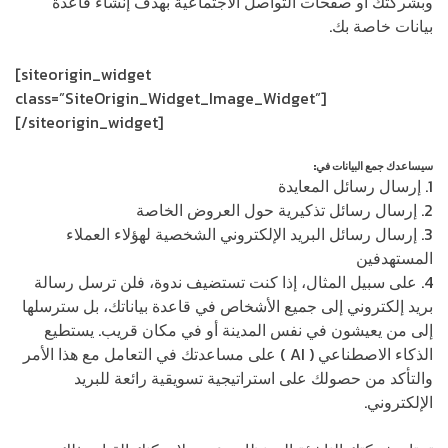
وبشركتك أو صفحات التواصل الاجتماعية بهدف إنشاء قاعدة
بيانات خاصة بك.
[siteorigin_widget
class=”SiteOrigin_Widget_Image_Widget”]
[/siteorigin_widget]
سيساعدك جمع البيانات في:
1. إرسال رسائل المعايدة
2. إرسال رسائل تذكيرية حول العروض الخاصة
3. إرسال رسائل البريد الإلكتروني الشخصية لهؤلاء العملاء
المستهدفين
4. على سبيل المثال، إذا كنت تستضيف ندوة، فلن ترسل رسالة
بريد إلكتروني إلى جميع الأشخاص في قاعدة بياناتك، بل سترسلها
إلى من يعيشون في نفس المدينة أو في مكان قريب. يستطيع
الذكاء الاصطناعي ( AI ) على مساعدتك في التعامل مع هذا الأمر
والتأكد من حصولك على استراتيجية تسويقية رائعة للبريد
الإلكتروني.