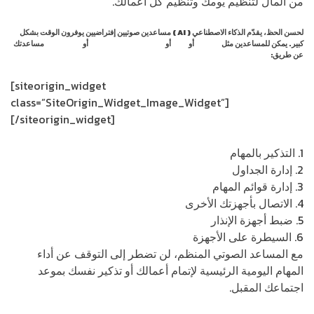
من المال لتنظيم يومك وتنظيم كل أعمالك.
لحسن الحظ، يقدّم الذكاء الاصطناعي ( AI ) مساعدين صوتيين إفتراضيين يوفرون الوقت بشكل
كبير. يمكن للمساعدين مثل
Alexa
أو
Siri
أو
Google Assistant
أو
Cortana
مساعدتك
عن طريق:
[siteorigin_widget
class=”SiteOrigin_Widget_Image_Widget”]
[/siteorigin_widget]
1. التذكير بالمهام
2. إدارة الجداول
3. إدارة قوائم المهام
4. الاتصال بأجهزتك الأخرى
5. ضبط أجهزة الإنذار
6. السيطرة على الأجهزة
مع المساعد الصوتي المنظم، لن تضطر إلى التوقف عن أداء
المهام اليومية الرئيسية لإتمام أعمالك أو تذكير نفسك بموعد
اجتماعك المقبل.