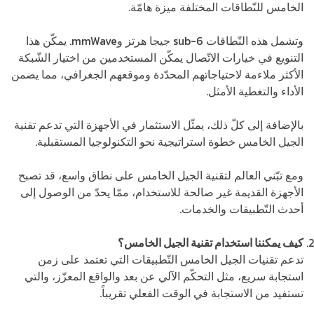
الخامس للنّطاقات المختلفة ميزة هامّة.
وتشمل هذه النّطاقات sub-6 جيجا هرتز وmmWave. يمكّن هذا
التنويع في خيارات الاتّصال يمكّن المستخدمين من اختيار الشّبكة
الأكثر ملاءمة لاحتياجاتهم المحدّدة وموقعهم الجغرافي، مما يضمن
الأداء والتغطية الأمثل.
بالإضافة إلى كلّ ذلك، يمثّل الاستثمار في الأجهزة التي تدعم تقنية
الجيل الخامس خطوة استراتيجية نحو التكنولوجيا المستقبلية.
ومع تبّني العالم لتقنية الجيل الخامس على نطاق واسع، قد تصبح
الأجهزة القديمة غير صالحة للاستخدام، ممّا يحدّ من الوصول إلى
أحدث التّطبيقات والخدمات.
كيف يمكننا استخدام تقنية الجيل الخامس؟
تدعم تقنيات الجيل الخامس التّطبيقات التي تعتمد على زمن
استجابة سريع، مثل التحكّم الآلي عن بعد والواقع المعزّز، والتي
تستفيد من الاستجابة في الوقت الفعلي تقريباً.