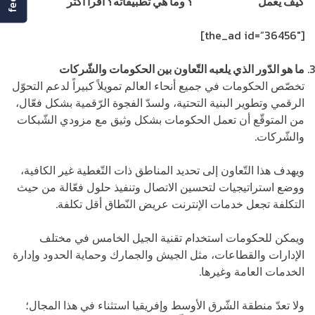
كيف يعمل
إنترنت الأشياء
؟ وما هي تطبيقاته؟ اقرأ أكثر
[the_ad id=”36456″]
ما هو الدّور الذي يلعبه التّعاون بين الحكومات والشّركات
تخصّص الحكومات في جميع أنحاء العالم تمويلاً كبيراً لدعم التحوّل
الرقمي وتطوير البنية التحتية، ولسدّ الفجوة الرّقمية بشكل فعّال،
من المتوقّع أن تعمل الحكومات بشكل وثيق مع مزودي الشّبكات
والشّركات.
ويهدف هذا التّعاون إلى تحديد المناطق ذات التّغطية غير الكافية،
ووضع استراتيجيات لتحسين الاتصال وتنفيذ حلول فعّالة من حيث
التكلفة تجعل خدمات الإنترنت عريض النّطاق أقل تكلفة.
ويمكن للحكومات استخدام تقنية الجيل الخامس في مختلف
الإدارات والقطاعات، مثل الجيش والجمارك وحماية الحدود وإدارة
الخدمات العامة وغيرها.
ولا تعدّ منطقة الشّرق الأوسط وإفريقيا استثناء في هذا المجال؛