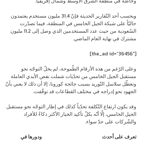
وخاصّةً في منطقة الشّرق الأوسط وشمال إفريقيا.
وبحسب أحد التّقارير الحديثة فإنّ 31.4 مليون مستخدم يعتمدون
حاليّاً على شبكة الجيل الخامس في المنطقة، فيما تصدّرت
السّعودية من حيث عدد المستخدمين الذي وصل إلى 11.2 مليون
مشترك في نهاية العام الماضي.
[the_ad id=”36456″]
وعلى الرّغم من هذه الأرقام الطّموحة، لم يخلُ التوجّه نحو
مستقبل الجيل الخامس من تحدّيات شملت نقص الأيدي العاملة
وتعطّل سلاسل التّوريد بسبب جائحة كورونا، إلا أن ذلك لا يعني بأنّ
الجهود نحو إدراجه في مختلف القطاعات قد توقّفت.
وقد يكون ارتفاع التّكلفة تحدّياً كذلك في إطار التوجّه نحو مستقبل
الجيل الخامس، إلّا أنّه بكلّ تأكيد الخيار الأكثر ذكاءً للأفراد
والشّركات على حدّ سواء.
تعرف على أحدث
اتجاهات شبكة الجيل الخامس
ودورها في
التحول