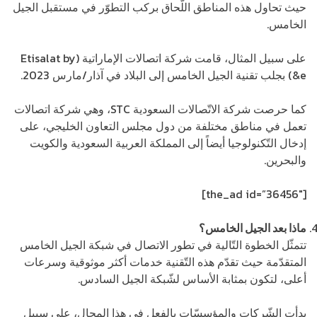
حيث تحاول هذه المناطق اللّحاق بركب التطوّر في مستقبل الجيل
الخامس.
على سبيل المثال، قامت شركة اتصالات الإماراتية (Etisalat by
e&) بجلب تقنية الجيل الخامس إلى البلاد في آذار/مارس 2023.
كما حرصت شركة الاتّصالات السعودية STC، وهي شركة اتصالات
تعمل في مناطق مختلفة من دول مجلس التعاون الخليجي، على
إدخال التّكنولوجيا أيضاً إلى المملكة العربية السعودية والكويت
والبحرين.
[the_ad id=”36456″]
ماذا بعد الجيل الخامس؟
تتمثّل الخطوة التّالية في تطور الاتصال في شبكة الجيل الخامس
المتقدّمة حيث تقدّم هذه التّقنية خدمات أكثر موثوقية وسرعات
أعلى، لتكون بمثابة الأساس لشّبكة الجيل السادس.
بدأت الشّركات والمؤسسّات بالفعل في هذا المجال، على سبيل