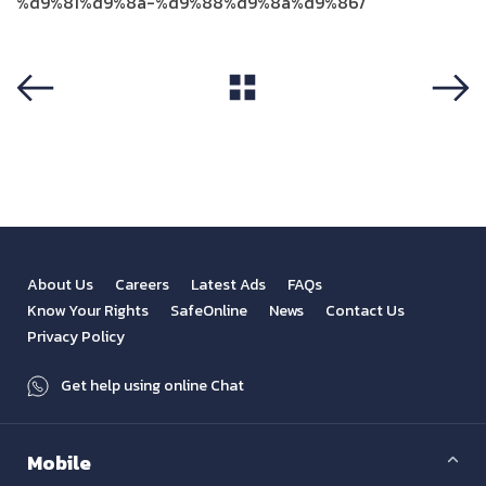
%d9%81%d9%8a-%d9%88%d9%8a%d9%86/
View All
Previous
Next
About Us
Careers
Latest Ads
FAQs
Know Your Rights
SafeOnline
News
Contact Us
Privacy Policy
Get help using online Chat
Mobile