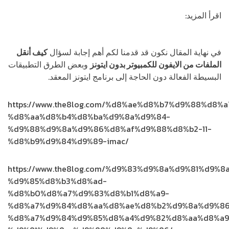
اقرأ المزيد:
كيف أعرف الآيفون الأصلي من المجدد ومعرفة
البيانات بـ 3 خطوات
في نهاية المقال نكون قد قدمنا لكم أهم إجابة لسؤال
كيف أنقل
الملفات من الايفون للكمبيوتر بدون ايتونز
وبعض الطرق التطبيقات
البسيطة الفعالة دون الحاجة إلى برنامج ايتونز المعقد.
https://www.the8log.com/%d8%ae%d8%b7%d9%88%d8%
%d8%aa%d8%b4%d8%ba%d9%8a%d9%84-
%d9%88%d9%8a%d9%86%d8%af%d9%88%d8%b2-11-
%d8%b9%d9%84%d9%89-imac/
https://www.the8log.com/%d9%83%d9%8a%d9%81%d9%8
%d9%85%d8%b3%d8%ad-
%d8%b0%d8%a7%d9%83%d8%b1%d8%a9-
%d8%a7%d9%84%d8%aa%d8%ae%d8%b2%d9%8a%d9%86
%d8%a7%d9%84%d9%85%d8%a4%d9%82%d8%aa%d8%a9