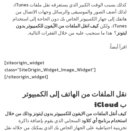
كذلك بسبب الوقت الكبير الذي يستغرقه نقل ملفات iTunes،
لذلك أضف الصور والموسيقى والرسائل وجهات الاتصال من
هاتفك إلى جهاز الكمبيوتر الخاص بك دون الحاجة إلى استخدام
iTunes، ولكن
كيف انقل الملفات من الآيفون للكمبيوتر بدون
ايتونز
؟
هذا ما سنجيب عليه من خلال الفقرات التالية
.
اقرأ أيضاً:
كيفية نقل اسماء من هواوي إلى ايفون
[siteorigin_widget
class=”SiteOrigin_Widget_Image_Widget”]
[/siteorigin_widget]
نقل الملفات من الهاتف إلى الكمبيوتر
ب
iCloud
كيف أنقل الملفات من الايفون للكمبيوتر بدون ايتونز وذلك من خلال
استخدام برنامج أي كلاود
السحابي الذي يقوم بإضافة ذاكرة
تخزينية احتياطية على الجهاز الخاص بك الذي يمكنك من خلاله نقل