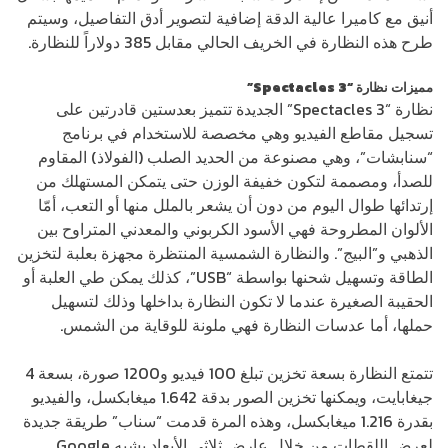
أنيق مع كاميرا عالية الدقة إضافية لتصوير أدق التفاصيل، وسيتم
طرح هذه النظارة في الخريف الحالي مقابل 385 دولاراً للنظارة.
مميزات نظارة “Spectacles 3”
نظارة “Spectacles 3” الجديدة تتميز بعدستين قادرتين على
تسجيل مقاطع الفيديو وهي مخصصة للاستخدام في برنامج
“سنابشات”، وهي مصنوعة من الحديد الصلب (الفولاذ) المقاوم
للصدأ، ومصممة لتكون خفيفة الوزن حتى يتمكن المستهلك من
إرتدائها طوال اليوم من دون أن يشعر بالملل منها أو التعب، أمّا
الألوان المطروحة فهي الأسود الكربوني والمعدني المتراوح بين
الذهبي و”البيج”. والنظارة الشمسية المنتظرة مجهزة بعلبة لتخزين
الطاقة وتسهيل شحنها بواسطة “USB”، كذلك يمكن طي العلبة أو
الحقيبة الصغيرة عندما لا تكون النظارة بداخلها وذلك لتسهيل
حملها، أما عدسات النظارة فهي ملونة للوقاية من الشمس.
تتمتع النظارة بسعة تخزين تبلغ 100 فيديو و1200 صورة، بسعة 4
جيغابايت، ويمكنها تخزين الصور بدقة 1.642 ميغابكسل، والفيديو
بقدرة 1.216 ميغابكسل، وهذه المرة قدمت “سناب” طريقة جديدة
لعرض اللقطات من خلال عارض ثلاثي الأبعاد يشبه Google