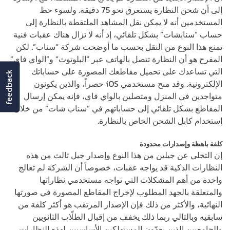
إلى أن شحن النظارة يستغرق نحو 75 دقيقة. ولسوء حظ
المستخدمين أنه لا يمكن نقل المشاهد الملتقطة بالنظارة إلى
حساب “سنابشات” بشكل تلقائي، إذ أنه لا تزال هناك عقبات فنية
تمنع هذا النوع من النقل بحسب ما أوضحت شركة “سناب”. لكن
المفرح هو أن النظارة تتصل بالهاتف عبر “البلوتوث” و”الواي فاي”
التي تساعدك على تحميل مقاطعك المصورة على حساباتك
feedback
الإلكترونية. وقد منح مستخدمي iOS حصراً، والذين يكونون
متواجدين في المنزل ومتصلين بالواي فاي، فإنه يمكن إرسال
المقاطع بشكل تلقائي إلى حساباتهم في “سناب شات” من خلال
إستخدام كابل الشحن الخاص بالنظارة.
كلفة باهظة وإصدارات محدودة
إن التخلي عن جيلين من هذا النوع وإصدار جيل ثالث من هذه
النظارات الذكية قد يواجه عقبات، خصوصاً أن الشركة لم تعالج
واحدة من أهم المشكلات التي تواجه مستخدمي نظاراتها
والمتعلقة بالجهد المطلوب لإخراج المقاطع المصورة في صورتها
النهائية، والأكثر من ذلك فإن الإصدار المرتقب هو أكثر كلفة من
سابقيه وبالتالي ربما ذلك يخفف من إقبال الطلّاب الثانويين
والجامعيين الذين يعدّون المستهلكين الأساسيين لهذه النظارات،