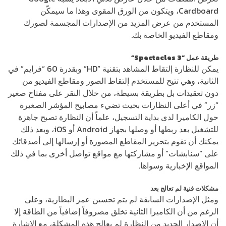
Cardboard، ويتكون من الورق المقوى وهذا ما سيمكّن
المستخدم من عرض المزيد من الإصدارات المجسمة لصورك
ومقاطع الفيديو الخاصة بك.
طريقة عمل “Spectacles 3”
يمكن للنظارة إلتقاط المشاهد بتقنية “HD” وبقدرة 60 “فرايم” في
الثانية، وهي تتيح للمستخدم إلتقاط الصور ومقاطع الفيديو من
دون تعقيدات بل بطريقة بسيطة، من خلال النقر على مفتاح صغير
“زر” في أعلى النظارات بحيث تضيء مصابيح المؤشر الصغيرة
حول الكاميرا لدى بداية التسجيل، علماً أن النظارة تصبح جاهزة
للتشغيل بعد ربطها أو وصلها بجهاز Android أو iOS، وبعد ذلك
يمكنك أن تقوم بتحرير المقاطع المصورة أو إرسالها إلى أصدقائك
على “سنابشات” أو مشاركتها مع مواقع تواصل أخرى بما في ذلك
المواقع الإخبارية وسواها.
مشكلات فنية لم تعالج بعد
ومثل الإصدارات السابقة لم يتم تحسين عمر البطارية، وعلى
الرغم من أن الكاميرا الثانية تخلق مصروفاً إضافياً من الطاقة إلا
أن الإصدار الجديد من النظارة لم يعالج هذه المشكلة، مع الإشارة