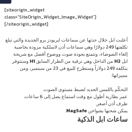
[siteorigin_widget
class=”SiteOrigin_Widget_Image_Widget”]
[/siteorigin_widget]
أعلنت ابل خلال حدثها عن سماعات ايربودز برو الجديدة والتي تبلغ
تكلفتها 249 دولارًا وهي سماعات أذن لاسلكية مزودة بخاصية
إلغاء الضوضاء، وتتمتع بجودة صوت ووضوح أفضل مع شريحة
ابل
H2
من الداخل وهي ترقية من الطراز السابق
H1
وستتوفر
بتكلفة 249 دولاراً وستطرح للبيع في 23 من سبتمبر، ومن
مميزاتها:
التحكّم باللمس الجديد لضبط مستوى الصوت.
عمر بطارية أطول مع وقت استماع يصل إلى 6 ساعات.
طرف أذن أصغر.
يمكن شحنها بشواحن
MagSafe
.
ساعات ابل الذكية