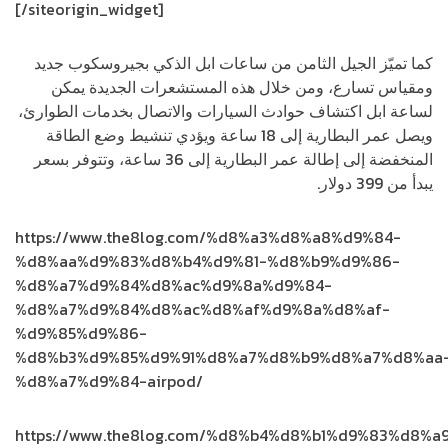
[/siteorigin_widget]
كما تميّز الجيل الثامن من ساعات ابل الذكي بجيروسكوب جديد
ومقياس تسارع، ومن خلال هذه المستشعرات الجديدة يمكن
لساعة ابل اكتشاف حوادث السيارات والاتصال بخدمات الطوارئ،
ويصل عمر البطارية إلى 18 ساعة ويؤدي تنشيط وضع الطاقة
المنخفضة إلى إطالة عمر البطارية إلى 36 ساعة، وتتوفر بسعر
يبدأ من 399 دولار.
https://www.the8log.com/%d8%a3%d8%a8%d9%84-
%d8%aa%d9%83%d8%b4%d9%81-%d8%b9%d9%86-
%d8%a7%d9%84%d8%ac%d9%8a%d9%84-
%d8%a7%d9%84%d8%ac%d8%af%d9%8a%d8%af-
%d9%85%d9%86-
%d8%b3%d9%85%d9%91%d8%a7%d8%b9%d8%a7%d8%aa
%d8%a7%d9%84-airpod/
https://www.the8log.com/%d8%b4%d8%b1%d9%83%d8%a