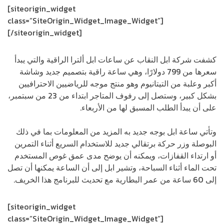
[siteorigin_widget
class=”SiteOrigin_Widget_Image_Widget”]
[/siteorigin_widget]
كشفت شركة ابل النقاب عن ساعات ابل ألترا الراقية والتي يبدأ
سعرها من 799 دولارًا، وهي ساعة راقية بتصميم جديد وشاشة
أكبر وعلبة من التيتانيوم وهو منتج موجه للرياضيين الاحترافيين
بشكل كبير، وستصل إلى رفوف المتاجر ابتداء من 23 من سبتمبر،
على أن يبدأ الطلب المسبق لها من الأربعاء.
وتأتي ساعة ابل بوجه جديد به المزيد من المعلومات بما في ذلك
البوصلة وزر حركة برتقالي جديد للاستخدام السريع أثناء التمرين
أو ارتداء القفازات، ويمكنه أن يوضح مدى عمق غوص المستخدم
تحت الماء أثناء السباحة، وتشير ابل إلى أن الساعة يمكنها أن تصل
إلى 60 ساعة من عمر البطارية مع تحديث للبرنامج هذا الخريف.
[siteorigin_widget
class=”SiteOrigin_Widget_Image_Widget”]