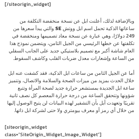
[/siteorigin_widget]
وبالإضافة لذلك، أعلنت ابل عن نسخة منخفضة التكلفة من
ساعاتها الذكية تحمل اسم ابل ووتش
SE
والتي يبدأ سعرها من
249 دولارًا، وهي عبارة عن نسخة معاد تصميمها ومنخفضة في
تكلفتها عن خطها الرئيسي من الجيل الثامن، ويتضمن نموذج هذا
العام شاشة أكبر مع تصميم بلاستيكي جديد على الجانب السفلي
من الساعة وإشعارات معدل ضربات القلب وكاشف السقوط.
أما عن الجيل الثامن من ساعات ابل الذكية، فقد كشفت عنه ابل
خلال الحدث بمزيد من ميزات الصحة والسلامة والاتصال، وتتميز
ساعة ابل الجديدة بمستشعر حرارة جديد لصحة المرأة وتتبع
شؤونها وتتحقق الساعة من درجة حرارة المعصم كل نصف ثانية
تقريبًا وتعهدت أبل بأن التشفير لهذه البيانات لن يتيح الوصول إليها
من خلال أي رمز أو معرف بيومتري ولا حتى لشركة ابل ذاتها.
[siteorigin_widget
class=”SiteOrigin_Widget_Image_Widget”]