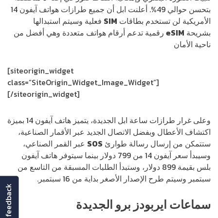
بتحسن حوالي 49%. أعلنت ابل أن جميع طرازات هواتف آيفون 14
الأمريكية لن تستخدم بطاقات
SIM
فعلية وسيتم استبدالها
بشريحة
eSIM
رقمية تدعم أرقام هواتف متعددة وهي أفضل من
ناحية الأمان
[siteorigin_widget
class=”SiteOrigin_Widget_Image_Widget”]
[/siteorigin_widget]
وعلى غرار طرازات ساعة ابل الجديدة، يتميز هاتف آيفون 14 بميزة
اكتشاف الأعطال وبفضل الاتصال الجديد عبر الأقمار الصناعية،
ستتمكن من إرسال رسالة طوارئ
SOS
عبر القمر الصناعي،
وسيبدأ سعر آيفون 14 من 799 دولار بينما سيتوفر هاتف آيفون
بلس بقيمة 899 دولار، وستبدأ الطلبات المسبقة من التاسع من
سبتمبر وسيتم طرح الإصدار الأصغر بداية من 16 سبتمبر.
feedback
سماعات ايربودز برو الجديدة