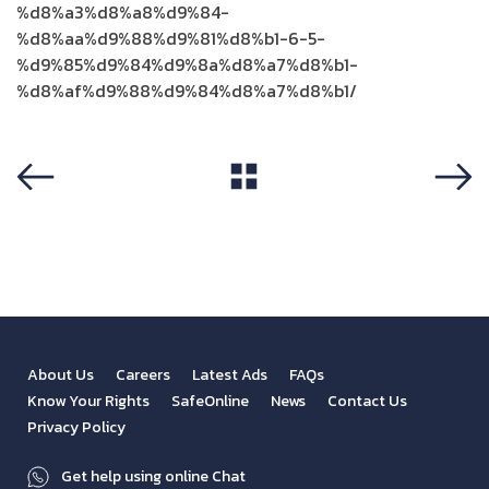
%d8%a3%d8%a8%d9%84-
%d8%aa%d9%88%d9%81%d8%b1-6-5-
%d9%85%d9%84%d9%8a%d8%a7%d8%b1-
%d8%af%d9%88%d9%84%d8%a7%d8%b1/
View All
Previous
Next
About Us
Careers
Latest Ads
FAQs
Know Your Rights
SafeOnline
News
Contact Us
Privacy Policy
Get help using online Chat