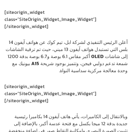
[siteorigin_widget
class=”SiteOrigin_Widget_Image_Widget”]
[/siteorigin_widget]
أعلن الرئيس التنفيذي لشركة ابل، تيم كوك عن هواتف آيفون 14
بلس التي تستبدل هواتف آيفون 13 ميني، حيث تم ترقية الشاشات
إلى شاشات
OLED
أكبر مقاس 6.1 بوصة و6.7 بوصة بدقة 1200
شمعة تدعم دولبي فيجن، وتتميز بوجود شريحة
A15
بيونيك مع
وحدة معالجة مركزية سداسية النواة.
[siteorigin_widget
class=”SiteOrigin_Widget_Image_Widget”]
[/siteorigin_widget]
وبالانتقال إلى الكاميرات، يأتي هاتف آيفون 14 بكاميرا رئيسية
جديدة بدقة 12 ميجا بكسل مع فتحة عدسة أكبر، بالإضافة إلى
تثبيت الصورة البصري وإمكانية التقاط صور في إضاءة منخفضة