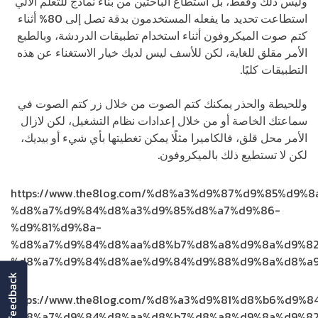
وليس ذلك وفقط، بل استطاع الباحثين من بناء نماذج للتعلم الآلي
استطاعت تحديد ما يفعله المستخدمون بدقة تصل إلى 80% أثناء
كتم صوت الميكروفون أثناء استخدام تطبيقات الدردشة، وبالطبع
الأمر مقلق للغاية، لكن للأسف ليس لديك خيار الاستغناء عن هذه
التطبيقات كليًا.
وللحيطة والحذر يمكنك كتم الصوت من خلال زر كتم الصوت في
سماعتك الخاصة أو من خلال إعدادات نظام التشغيل، لكن لازال
الأمر محل قلق، فالكاميرا مثلًا يمكن تغطيتها بأي شيء أو بيديك،
لكن لا تستطيع ذلك بالميكروفون.
https://www.the8log.com/%d8%a3%d9%87%d9%85%d9%
%d8%a7%d9%84%d8%a3%d9%85%d8%a7%d9%86-
%d9%81%d9%8a-
%d8%a7%d9%84%d8%aa%d8%b7%d8%a8%d9%8a%d9%82
%d8%a7%d9%84%d8%ae%d9%84%d9%88%d9%8a%d8%a9
feedback
https://www.the8log.com/%d8%a3%d9%81%d8%b6%d9%8
%d8%a7%d9%84%d8%aa%d8%b7%d8%a8%d9%8a%d9%82