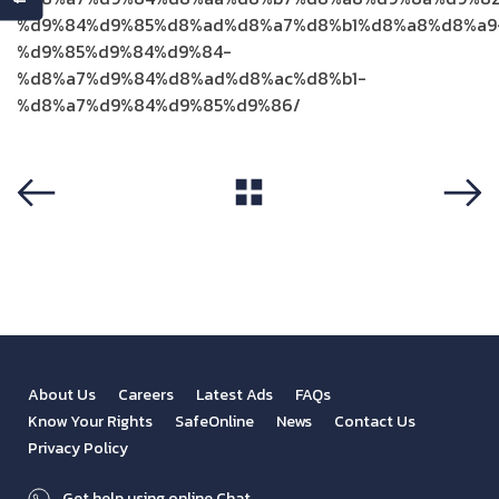
%d9%84%d9%85%d8%ad%d8%a7%d8%b1%d8%a8%d8%a9
%d9%85%d9%84%d9%84-
%d8%a7%d9%84%d8%ad%d8%ac%d8%b1-
%d8%a7%d9%84%d9%85%d9%86/
View All
Previous
Next
About Us
Careers
Latest Ads
FAQs
Know Your Rights
SafeOnline
News
Contact Us
Privacy Policy
Get help using online Chat