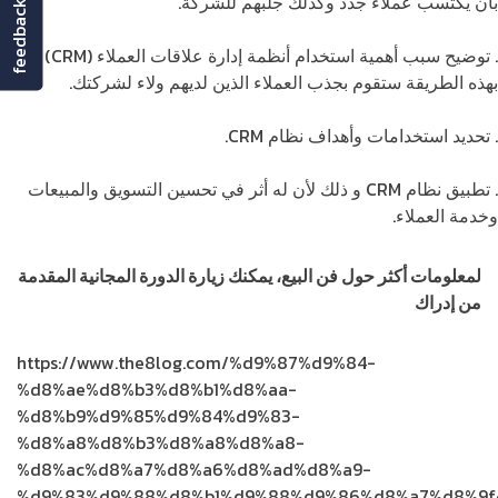
بأن يكتسب عملاء جدد وكذلك جلبهم للشركة.
feedback
. توضيح سبب أهمية استخدام أنظمة إدارة علاقات العملاء (CRM) لأن
بهذه الطريقة ستقوم بجذب العملاء الذين لديهم ولاء لشركتك.
. تحديد استخدامات وأهداف نظام CRM.
. تطبيق نظام CRM و ذلك لأن له أثر في تحسين التسويق والمبيعات
وخدمة العملاء.
لمعلومات أكثر حول فن البيع، يمكنك زيارة الدورة المجانية المقدمة
من إدراك
هنا
https://www.the8log.com/%d9%87%d9%84-
%d8%ae%d8%b3%d8%b1%d8%aa-
%d8%b9%d9%85%d9%84%d9%83-
%d8%a8%d8%b3%d8%a8%d8%a8-
%d8%ac%d8%a7%d8%a6%d8%ad%d8%a9-
%d9%83%d9%88%d8%b1%d9%88%d9%86%d8%a7%d8%9f