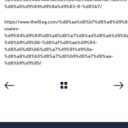
%d8%a5%d9%84%d9%8a%d9%83-8-%d8%b7/
https://www.the8log.com/%d8%aa%d8%b7%d8%a8%d9%
usales-
%d9%84%d9%84%d8%a8%d8%a7%d8%ad%d8%ab%d9%8
%d8%b9%d9%86-%d8%af%d8%ae%d9%84-
%d8%a5%d8%b6%d8%a7%d9%81%d9%8a-
%d8%a8%d8%b3%d8%a7%d8%b9%d8%a7%d8%aa-
%d8%b9%d9%85/
View All
Previous
Next