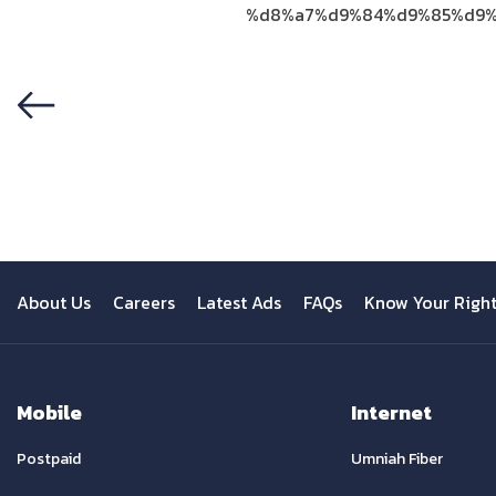
%d8%a7%d9%84%d9%85%d9%
Previous
About Us
Careers
Latest Ads
FAQs
Know Your Righ
Mobile
Internet
Postpaid
Umniah Fiber