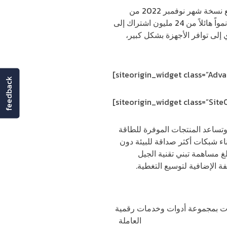
 شهر نوفمبر 2022 من
أن تسجل اشتراكات الجيل الخامس في منطقة الشرق الأوسط وشمال إفريقيا، نمواً هائلاً من 24 مليون اشتراك إلى
ذا النمو القوي إلى توافر الأجهزة بشكل كبير،
[siteorigin_widget class=”Ad
feedback
[siteorigin_widget class=”Sit
وتساعد المنتجات الموفرة للطاقة
اء شبكات أكثر صداقة للبيئة دون
غ مساهمة تبني تقنية الجيل
ة الإضافية لتوسيع التغطية.
كات بمجموعة أدوات وخدمات رقمية
 شبكات الجيل الخامس
العاملة