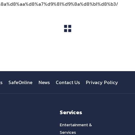
8a%d8%aa%d8%a7%d9%81%d9%8a%d8%b1%d8%b3/
View All
ts
SafeOnline
News
Contact Us
Privacy Policy
Services
Entertainment &
Services