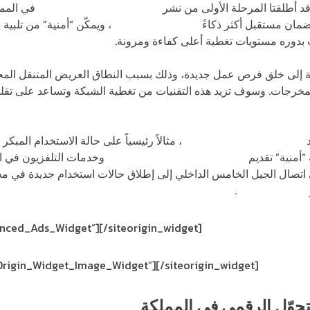
قد أطلقتا المرحلة الأولى من نشر
تقنية شبكات الجيل الخامس
في المملك
و
استدامة في الأردن
، ويمكّن “أمنية” من تلبية 
 بدوره مستويات تغطية أعلى كفاءة ومرونة.
 المخرجات. وسوف تزيد هذه التقنيات من تغطية الشبكة وتساعد على تقلي
د
مزايا شبكات الجيل الخامس
، مثالاً رئيسياً على حالة الاستخدام المبك
أمنية” تقديم
خدمات النطاق العريض المنزلية
وخدمات التلفزيون في الم
 اتصال الجيل الخامس الداخلي إلى إطلاق حالات استخدام جديدة في م
الألعاب السحابية
.
vanced_Ads_Widget”]
[/siteorigin_widget]
eOrigin_Widget_Image_Widget”]
[/siteorigin_widget]
حوّل الرقمي في المملكة