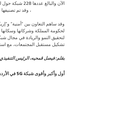
الآن والبالغ عددها 228 شبكة حول العالم تستخدم
الرقمي في الأردن
، وقد تم تصنيفها 
وقد ساهم التعاون بين “أمنية” و”إر
لحكومة المملكة وشركاتها وسكانها ع
لتحقيق النمو والريادة في مجال شبك
تشكيل مستقبل المجتمعات، مع استمر
بقلم: فيصل قمحيه، الرئيس التنفيذ
أول وأكبر وأقوى شبكة 5G في الأردن..