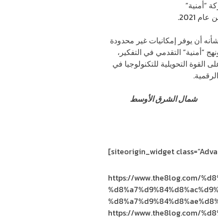
كة “أمنية”
رائدة في مشهد التحول
م 2021.
أنه أن يوفر إمكانيات غير محدودة
ج “أمنية” التقدمي في التفكير،
 القوة التحويلية للتكنولوجيا في
لرقمية.
كسون
شمال الشرق الأوسط
[siteorigin_widget class=”Ad
https://www.the8log.com/
%d8%a7%d9%84%d8%ac%d9%
%d8%a7%d9%84%d8%ae%d8%
https://www.the8log.com/