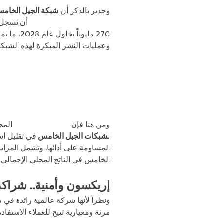
وجدير بالذكر أن
شبكة الجيل الخام
تقرير التنقل من إريكسون
وعمليات النشر المبكرة لهذه الشب
ومن هنا فإن
المنافع الاقتصادية
المحت
لشبكات الجيل الخامس
في تقليل است
المساومة على أدائها. وتشمل المزاي
الخامس في الناتج المحلي الإجمالي 
إريكسون وأمنية.. شراك
ونظراً لأنها شركة عالمية رائدة ف
مرنة ومعيارية تتيح للعملاء الاستف