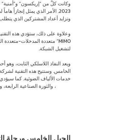
وكانت كلٌّ من “إريكسون” و”أمنية” 
2023. الأمر الذي يمثل إنجازاً هاماً لضمان مستقبل أكثر ذكاءً
وتزايد أعداد المشتركين الذي يتطلب
MIMO” متعددة المدخلات-متعددة
لتشغيل الشبكة.
ويعد النفاذ اللاسلكي الثابت، وهو أح
الخامس. وستتيح هذه التقنية لشركة “
خدمات الألياف الضوئية. كما سيؤدي
الصحية
، والثورة الصناعية الرابعة، و
الجيل الخامس ورحلة الت