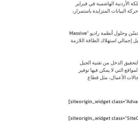
ة الأردنية الهاشمية في فبراير
حركة البيانات المتزايدة باستمرار،
وعلاوة على ذلك، ستؤدي هذه التقنية إلى خلق فرص عمل جديدة، وذلك بسبب النطاق العريض المتنقل المحسّن وحلول أنظمة راديو “Massive
ل إجمالي استهلاك الطاقة اللازمة
ر لتحقيق الدخل من تقنية الجيل
واقع التي لا يمكن فيها توفير
جالات الأعمال، مثل قطاع
الرعاية
[siteorigin_widget class=”Ad
[siteorigin_widget class=”Sit