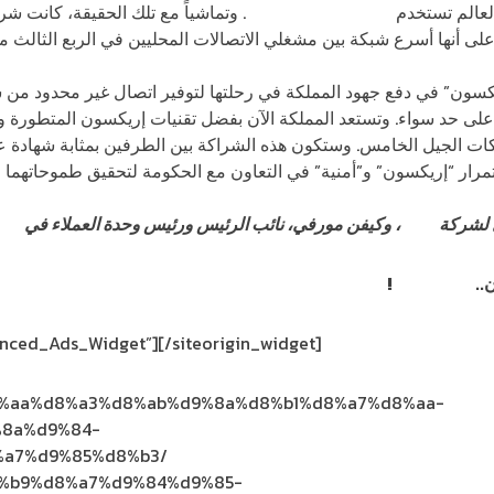
معدات من إريكسون
. وتماشياً مع تلك الحقيقة، كانت شر
على أنها أسرع شبكة بين مشغلي الاتصالات المحليين في الربع الثالث من عا
يكسون” في دفع جهود المملكة في رحلتها لتوفير اتصال غير محدود من ش
لى حد سواء. وتستعد المملكة الآن بفضل تقنيات إريكسون المتطورة ونه
ات الجيل الخامس. وستكون هذه الشراكة بين الطرفين بمثابة شهادة على
ار “إريكسون” و”أمنية” في التعاون مع الحكومة لتحقيق طموحاتهما ا
ي لشركة
أمنية
، وكيفن مورفي، نائب الرئيس ورئيس وحدة العملاء في
إري
اشترك الآن
!
vanced_Ads_Widget”]
[/siteorigin_widget]
%d8%aa%d8%a3%d8%ab%d9%8a%d8%b1%d8%a7%d8%aa-
8a%d9%84-
a7%d9%85%d8%b3/
%d8%b9%d8%a7%d9%84%d9%85-