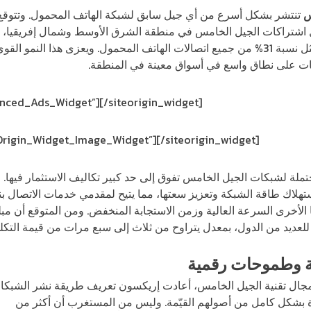
س
تنتشر بشكل أسرع من أي جيل سابق لشبكة الهاتف المحمول. وتتوقع نسخة
270 مليوناً بحلول عام 2028، ما يمثل نسبة 31% من جميع اتصالات الهاتف المحمول. ويعزى ه
كات على نطاق واسع في أسواق معينة في المنطقة.
vanced_Ads_Widget”]
[/siteorigin_widget]
eOrigin_Widget_Image_Widget”]
[/siteorigin_widget]
ملة لشبكات الجيل الخامس تفوق إلى حد كبير تكاليف الاستثمار فيها. 
هلاك طاقة الشبكة وتعزيز سعتها، مما يتيح لمقدمي خدمات الاتصال بن
ا الأخرى السرعة العالية وزمن الاستجابة المنخفض. ومن المتوقع أن مبل
للعديد من الدول، بمعدل يتراوح من ثلاث إلى سبع مرات من قيمة التكلف
ة وطموحات رقمية
ي مجال تقنية الجيل الخامس، أعادت إريكسون تعريف طريقة نشر الشب
ادة بشكل كامل من أصولهم القيّمة. وليس من المستغرب أن أكثر من
نصف