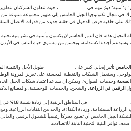
 و”أمنية” دورٌ مهم في
التحول الرقمي
، حيث تتعاون الشركتان لتطوير 
رك في مجال تكنولوجيا الجيل الخامس إلى ظهور مجموعة متنوعة من ال
ك على خلفية فرص الدخول في حقبة جديدة من قدرات الاتصال المتقد
حلة التحول هذه، فإن الدور الحاسم لإريكسون وأمنية في نشر بنية تحتية
، وسيدعم أجندة الاستدامة، ويحسن من مستوى حياة الناس في الأردن.
الخامس
تأثير إيجابي كبير على
النمو الاقتصادي
طويل الأجل والتنمية الم
كنولوجي. وستعمل الشبكات والتغطية المحسنة على تعزيز المرونة الوطن
 الصحية
وخدمات الطوارئ. ويمكن أن يساعد اعتماد شبكات الجيل الخامس
ول الرقمي في الزراعة
، والشحن، والخدمات اللوجستية، والمصانع الذكية
لشبكة الجيل الخامس
في المناطق الر
الزراعة المستدامة، وزيادة الكفاءة، والحد من النفايات الزراعية. ومع
بة تتجاوز 100%، يمكن لشبكة الجيل الخامس أن تصبح محركاً رئيسياً للشمول الرقمي و
ف توافر البنية التحتية الثابتة للاتصالات.