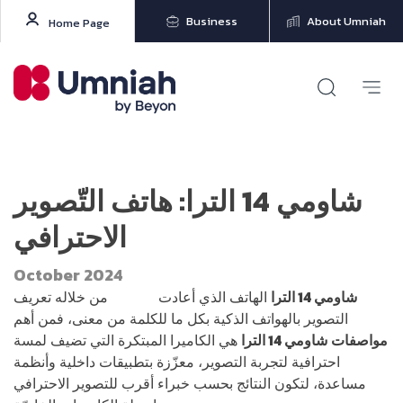
Business
About Umniah
Home Page
شاومي 14 الترا: هاتف التّصوير
الاحترافي
October 2024
شاومي 14 الترا
الهاتف الذي أعادت
شاومي
من خلاله تعريف
التصوير بالهواتف الذكية بكل ما للكلمة من معنى، فمن أهم
مواصفات
شاومي 14 الترا
هي الكاميرا المبتكرة التي تضيف لمسة
احترافية لتجربة التصوير، معزّزة بتطبيقات داخلية وأنظمة
مساعدة، لتكون النتائج بحسب خبراء أقرب للتصوير الاحترافي