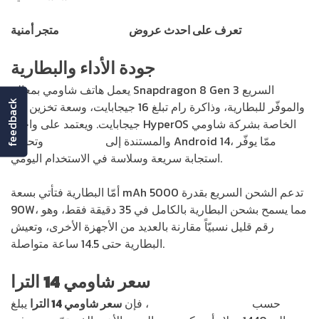
تعرف على احدث عروض
هواتف شاومي
متجر أمنية
جودة الأداء والبطارية
يعمل هاتف شاومي بمعالج Snapdragon 8 Gen 3 السريع
feedback
والموفّر للبطارية، وذاكرة رام تبلغ 16 جيجابايت، وسعة تخزين 512
جيجابايت. ويعتمد على واجهة HyperOS الخاصة بشركة شاومي
والمستندة إلى
نظام أندرويد
وتحديداً Android 14، ممّا يوفّر
استجابة سريعة وسلاسة في الاستخدام اليومي.
أمّا البطارية فتأتي بسعة mAh 5000 تدعم الشحن السريع بقدرة
90W، مما يسمح بشحن البطارية بالكامل في 35 دقيقة فقط، وهو
رقم قليل نسبيّاً مقارنة بالعديد من الأجهزة الأخرى، وتعيش
البطارية حتى 14.5 ساعة متواصلة.
سعر شاومي 14 الترا
حسب
موقع شاومي الرسمي
، فإن
سعر شاومي 14 الترا
يبلغ