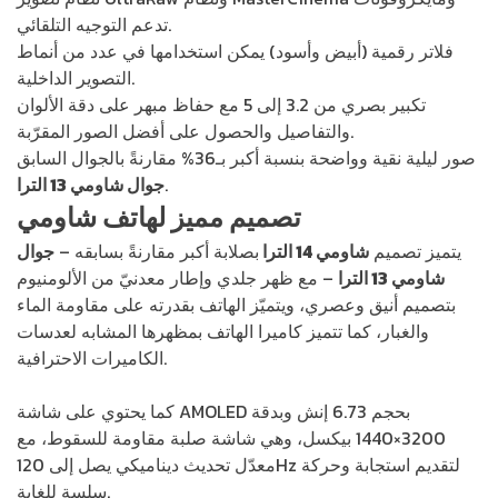
تدعم التوجيه التلقائي.
فلاتر رقمية (أبيض وأسود) يمكن استخدامها في عدد من أنماط
التصوير الداخلية.
تكبير بصري من 3.2 إلى 5 مع حفاظ مبهر على دقة الألوان
والتفاصيل والحصول على أفضل الصور المقرّبة.
صور ليلية نقية وواضحة بنسبة أكبر بـ36% مقارنةً بالجوال السابق
.
جوال شاومي 13 الترا
تصميم مميز لهاتف شاومي
يتميز تصميم
شاومي 14 الترا
بصلابة أكبر مقارنةً بسابقه –
جوال
شاومي 13 الترا
– مع ظهر جلدي وإطار معدنيّ من الألومنيوم
بتصميم أنيق وعصري، ويتميّز الهاتف بقدرته على مقاومة الماء
والغبار، كما تتميز كاميرا الهاتف بمظهرها المشابه لعدسات
الكاميرات الاحترافية.
كما يحتوي على شاشة AMOLED بحجم 6.73 إنش وبدقة
3200×1440 بيكسل، وهي شاشة صلبة مقاومة للسقوط، مع
معدّل تحديث ديناميكي يصل إلى 120Hz لتقديم استجابة وحركة
سلسة للغاية.