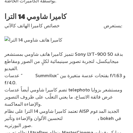
بواسطة الكاميرات الخاصّة.
كاميرا شاومي 14 الترا
خصائص كاميرا الهاتف كالآتي:
يستعرض
موقع شاومي الرسمي
تتميز كاميرا هاتف شاومي بمستشعر Sony LYT-900 بدقة 50
ميجابيكسل، لتجربة تصوير سينيمائية لكلٍ من الصور ومقاطع
الفيديو.
Summilux” بفتحات عدسة متغيرة بين f/1.63 و
Leica
عدسات “
f/4.0.
تضم كاميرا شاومي أيضاً عدسات telephoto ومستشعر بزوايا
عرض فائقة الاتساع، ما يعني التغلّب على ظروف التصوير
والإضاءة المعاكسة.
تعتمد كاميرا شاومي 14 الترا على نظام AISP الجديد المدعوم
ب
الذكاء الاصطناعي
لتحسين الألوان والإضاءة وتأثير bokeh في
صور البورتريه.
نظام تصوير UltraRaw ونظام MasterCinema ومايكروفونات