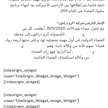
تابعة لناسا يتم إطلاقها من الأراضي الأميركية بعد انتهاء برنامج
مكوك الفضاء في العام 2011.
الإنجاز التاريخي لمركبة “كرو دراغون”
مع حلول مساء يوم الأحد 15/11/2020، أطلقت كل من
شركة
سبيس إكس
و
وكالة ناسا
، الكبسولة كرو دراغون إلى محطة
الفضاء الدولية، في أول مهمة تشغيلية لها، وعلى متنها أربعة رواد
فضاء؛ منهم ثلاثة من وكالة ناسا، وهم:
مايكل هوبكنز
و
فيكتور
غلوفر
و
شانون ووكر
، أما الرابع؛ فهو رائد الفضاء
سويشي
نوغوتشي
من وكالة استكشاف الفضاء اليابانية.
[siteorigin_widget
class=”SiteOrigin_Widget_Image_Widget”]
[/siteorigin_widget]
[siteorigin_widget
class=”SiteOrigin_Widget_Image_Widget”]
[/siteorigin_widget]