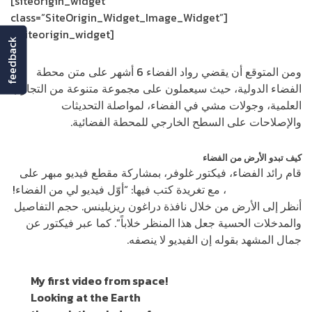
[siteorigin_widget
class=”SiteOrigin_Widget_Image_Widget”]
[/siteorigin_widget]
feedback
ومن المتوقع أن يقضي رواد الفضاء 6 أشهر على متن محطة
الفضاء الدولية، حيث سيعملون على مجموعة متنوعة من التجارب
العلمية، وجولات مشي في الفضاء، لمواصلة التحديثات
والإصلاحات على السطح الخارجي للمحطة الفضائية.
كيف تبدو الأرض من الفضاء
قام رائد الفضاء، فيكتور غلوفر، بمشاركة مقطع فيديو مبهر على
حسابه على تويتر
، مع تغريدة كتب فيها: “أوّل فيديو لي من الفضاء!
أنظر إلى الأرض من خلال نافذة دراغون ريزيلينس. حجم التفاصيل
والمدخلات الحسية جعل هذا المنظر خلاباً”. كما عبر فيكتور عن
جمال المشهد بقوله إن الفيديو لا ينصفه.
My first video from space!
Looking at the Earth