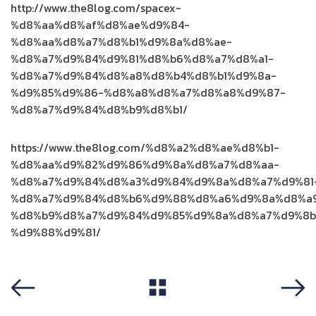
http://www.the8log.com/spacex-
%d8%aa%d8%af%d8%ae%d9%84-
%d8%aa%d8%a7%d8%b1%d9%8a%d8%ae-
%d8%a7%d9%84%d9%81%d8%b6%d8%a7%d8%a1-
%d8%a7%d9%84%d8%a8%d8%b4%d8%b1%d9%8a-
%d9%85%d9%86-%d8%a8%d8%a7%d8%a8%d9%87-
%d8%a7%d9%84%d8%b9%d8%b1/
https://www.the8log.com/%d8%a2%d8%ae%d8%b1-
%d8%aa%d9%82%d9%86%d9%8a%d8%a7%d8%aa-
%d8%a7%d9%84%d8%a3%d9%84%d9%8a%d8%a7%d9%81
%d8%a7%d9%84%d8%b6%d9%88%d8%a6%d9%8a%d8%a
%d8%b9%d8%a7%d9%84%d9%85%d9%8a%d8%a7%d9%8b
%d9%88%d9%81/
View All
Previous
Next