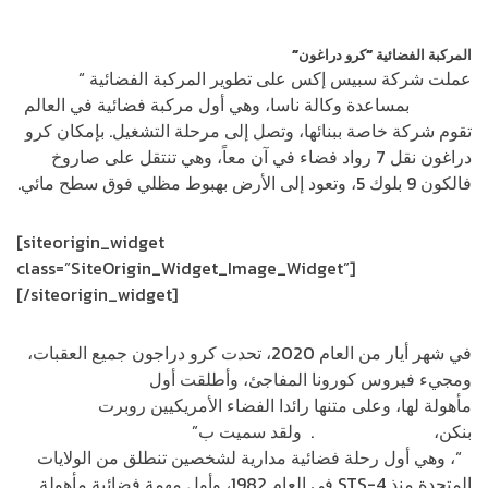
SpaceX تدخل تاريخ الفضاء البشري من بابه العريض… فهل تعود سالمة إلى الأرض؟
المركبة الفضائية “كرو دراغون”
عملت شركة سبيس إكس على تطوير المركبة الفضائية “
كرو
دراغون”
بمساعدة وكالة ناسا، وهي أول مركبة فضائية في العالم
تقوم شركة خاصة ببنائها، وتصل إلى مرحلة التشغيل. بإمكان كرو
دراغون نقل 7 رواد فضاء في آن معاً، وهي تنتقل على صاروخ
فالكون 9 بلوك 5، وتعود إلى الأرض بهبوط مظلي فوق سطح مائي.
[siteorigin_widget
class=”SiteOrigin_Widget_Image_Widget”]
[/siteorigin_widget]
في شهر أيار من العام 2020، تحدت كرو دراجون جميع العقبات،
ومجيء فيروس كورونا المفاجئ، وأطلقت أول
رحلة تجريبية
مأهولة لها، وعلى متنها رائدا الفضاء الأمريكيين روبرت
بنكن،
ودوجلاس هارلي
. ولقد سميت ب”
طاقم دراغون التجريبي-
2
“، وهي أول رحلة فضائية مدارية لشخصين تنطلق من الولايات
المتحدة منذ STS-4 في العام 1982، وأول مهمة فضائية مأهولة