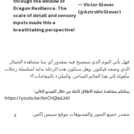
through the window of
— Victor Glover
Dragon Resilience. The
(@AstroVicGlover)
scale of detail and sensory
November 24,
inputs made this a
2020
breathtaking perspective!
pic.twitter.com/n7b5x0XLIp
فهل يأتي اليوم الذي سيصبح فيه بمقدور أي منا مشاهدة الجمال
الذي وصفه فيكتور، وهل ستكون هذه الرحلة بداية لسلسلة رحلات
مأهولة إلى هذا العالم الساحر، والمليء بالمفاجآت؟!
يمكنكم مشاهدة عملية الاطلاق كاملة من خلال الفيديو التالي:
https://youtu.be/bnChQbxLkkI
مصدر جميع الصور والفيديوهات موقع سبيس إكس:
Crew 1
و
.
Dragon