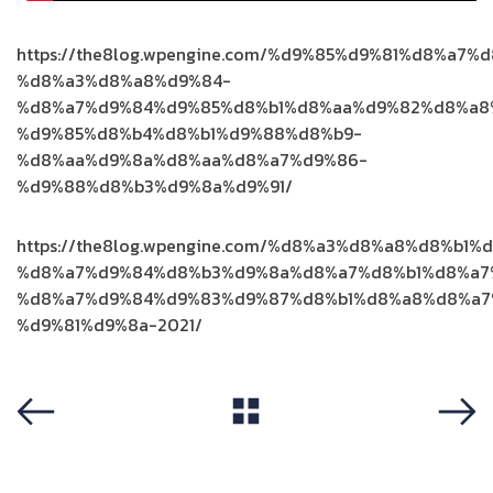
https://the8log.wpengine.com/%d9%85%d9%81%d8%a7
%d8%a3%d8%a8%d9%84-
%d8%a7%d9%84%d9%85%d8%b1%d8%aa%d9%82%d8%a8
%d9%85%d8%b4%d8%b1%d9%88%d8%b9-
%d8%aa%d9%8a%d8%aa%d8%a7%d9%86-
%d9%88%d8%b3%d9%8a%d9%91/
https://the8log.wpengine.com/%d8%a3%d8%a8%d8%b1%
%d8%a7%d9%84%d8%b3%d9%8a%d8%a7%d8%b1%d8%a7
%d8%a7%d9%84%d9%83%d9%87%d8%b1%d8%a8%d8%a7
%d9%81%d9%8a-2021/
View All
Previous
Next