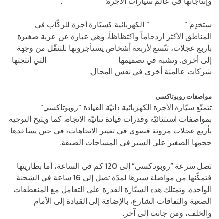
وإنتاجاتها في عالم سيَارات الأجرة: “
روبوتاكسي
“.
ستخدِم “
روبوتاكسي
” الكهربائية كسيّارة أجرة للركّاب في
المناطق الأكثر ازدحاماً واكتظاظاً، وهي عبارة عن عربة صغيرة
بأربع عجلات، تتّسع لأربعة أشخاص يستأجرونها للتنقّل من وجهة
إلى أخرى. وتشبه في تصميمها
المركبات ذاتيَة القيادة
التي أنتجتها
شركات عالميَة أخرى في نفس المجال.
مواصفات روبوتاكسي
تتمتّع سيّارة الأجرة الكهربائية ذاتيّة القيادة “روبوتاكسي”
بمواصفات استثنائيّة وقدرات قيادة ثنائيّة الاتجاه، كما ويتيح التوجيه
بأربع عجلات مرونة قصوى في تغيير الاتجاهات، في حين يساعدها
حجمها الصغير على السير في المساحات الضيقة.
تصل سرعة “روبوتاكسي” إلى 120 كم في الساعة، أما بطاريتها
فتمكّنها من مواصلة سيرها لمدّة تصل إلى 16 ساعة في الشحنة
الواحدة. وتمتلك هذه السيّارة القدرة على التعامل مع المنعطفات
الصعبة والتفافات الشارع، بالإضافة إلى القيادة إلى الأمام
والخلف، ومن جانب إلى آخر.