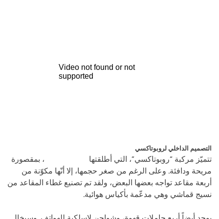
التصميم الداخلي لروبوتاكسي
تتميّز مركبة “روبوتاكسي”، التي أطلقتها
شركة زوكس
، بمقصورة
مريحة ودافئة. وعلى الرغم من صغر حجمها، إلا أنّها مكوّنة من
أربعة مقاعد تواجه بعضها البعض، ولقد تم تصنيع غطاء المقاعد من
نسيج قماشي وهي مدعّمة بأكياس هوائية.
يوجد أيضاً أربع حاملات قهوة، وشواحن لاسلكية للهواتف. وسيخال