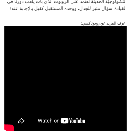
التكنولوجيّة الحديثة تعتمد على الروبوت الذي بات يلعب دورنا في
القيادة. سؤال مثير للجدل، ووحده المستقبل كفيل بالإجابة عنه!
اعرف المزيد عن روبوتاكسي: