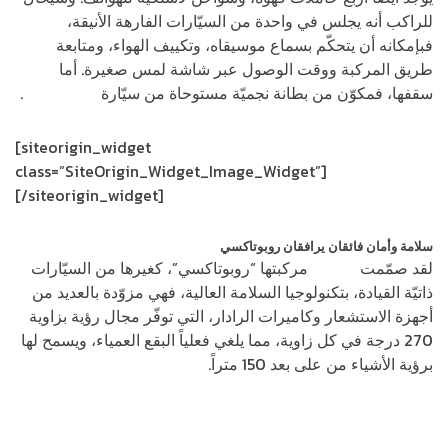
للراكب أنه يجلس في واحدة من السيّارات الفارهة الأنيقة،
فبإمكانه أن يتحكّم بسماع موسيقاه، وتكييف الهواء، ومتابعة
طريق المركبة ووقت الوصول عبر شاشة لمس صغيرة. أما
سقفها، فمكوّن من بطانة نجميّة مستوحاة من سيّارة
رولز رويس
.
[siteorigin_widget
class=”SiteOrigin_Widget_Image_Widget”]
[/siteorigin_widget]
سلامة وأمان فائقان يرافقان روبوتاكسي
لقد صمّمت
زوكس
مركبتها “روبوتاكسي”، كغيرها من السيّارات
ذاتيّة القيادة، بتكنولوجيا السلامة العالية، فهي مزوّدة بالعديد من
أجهزة الاستشعار وكاميرات الرادار، التي توفّر مجال رؤية بزاوية
270 درجة في كل زاوية، مما يلغي فعلياً البقع العمياء، ويسمح لها
برؤية الأشياء من على بعد 150 متراً.