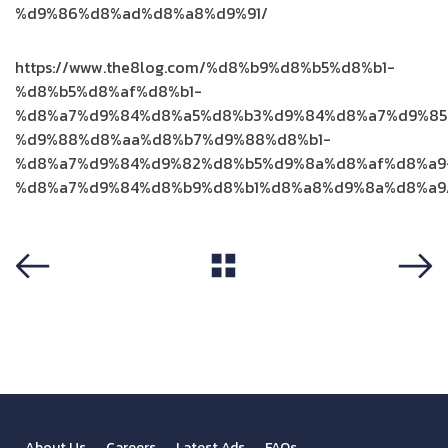
%d9%86%d8%ad%d8%a8%d9%91/
https://www.the8log.com/%d8%b9%d8%b5%d8%b1-
%d8%b5%d8%af%d8%b1-
%d8%a7%d9%84%d8%a5%d8%b3%d9%84%d8%a7%d9%85
%d9%88%d8%aa%d8%b7%d9%88%d8%b1-
%d8%a7%d9%84%d9%82%d8%b5%d9%8a%d8%af%d8%a9
%d8%a7%d9%84%d8%b9%d8%b1%d8%a8%d9%8a%d8%a9
View All
Previous
Next
About Us
Careers
Latest Ads
FAQs