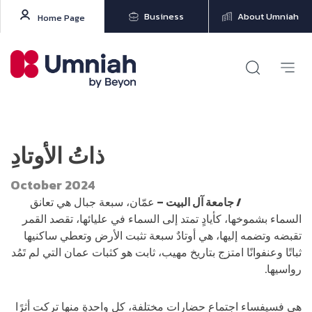
Business
About Umniah
Home Page
ذاتُ الأوتادِ
October 2024
مؤيد الشرعة
/ جامعة آل البيت –
عمّان، سبعة جبال هي تعانق
السماء بشموخها، كأيادٍ تمتد إلى السماء في عليائها، تقصد القمر
تقبضه وتضمه إليها، هي أوتادٌ سبعة تثبت الأرض وتعطي ساكنيها
ثباتًا وعنفوانًا امتزج بتاريخ مهيب، ثابت هو كثبات عمان التي لم تَمُد
رواسيها.
هي فسيفساء اجتماع حضارات مختلفة، كل واحدةٍ منها تركت أثرًا