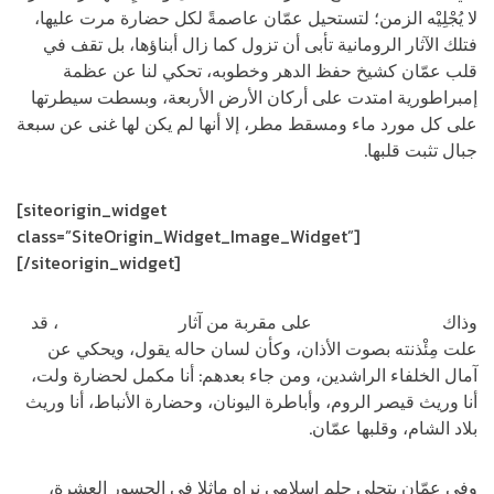
لا يُجْلِيْه الزمن؛ لتستحيل عمّان عاصمةً لكل حضارة مرت عليها،
فتلك الآثار الرومانية تأبى أن تزول كما زال أبناؤها، بل تقف في
قلب عمّان كشيخ حفظ الدهر وخطوبه، تحكي لنا عن عظمة
إمبراطورية امتدت على أركان الأرض الأربعة، وبسطت سيطرتها
على كل مورد ماء ومسقط مطر، إلا أنها لم يكن لها غنى عن سبعة
جبال تثبت قلبها.
[siteorigin_widget
class=”SiteOrigin_Widget_Image_Widget”]
[/siteorigin_widget]
وذاك
المسجد الحسيني
على مقربة من آثار
المدرج الروماني
، قد
علت مِئْذنته بصوت الأذان، وكأن لسان حاله يقول، ويحكي عن
آمال الخلفاء الراشدين، ومن جاء بعدهم: أنا مكمل لحضارة ولت،
أنا وريث قيصر الروم، وأباطرة اليونان، وحضارة الأنباط، أنا وريث
بلاد الشام، وقلبها عمّان.
وفي عمّان يتجلى حلم إسلامي نراه ماثلا في الجسور العشرة،