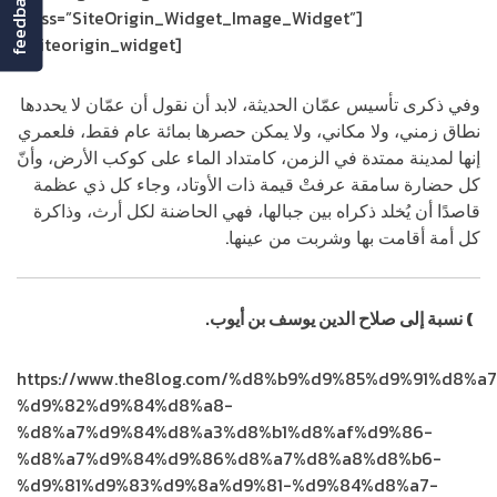
feedback
class=”SiteOrigin_Widget_Image_Widget”]
[/siteorigin_widget]
وفي ذكرى تأسيس عمّان الحديثة، لابد أن نقول أن عمّان لا يحددها
نطاق زمني، ولا مكاني، ولا يمكن حصرها بمائة عام فقط، فلعمري
إنها لمدينة ممتدة في الزمن، كامتداد الماء على كوكب الأرض، وأنّ
كل حضارة سامقة عرفتْ قيمة ذات الأوتاد، وجاء كل ذي عظمة
قاصدًا أن يُخلد ذكراه بين جبالها، فهي الحاضنة لكل أرث، وذاكرة
كل أمة أقامت بها وشربت من عينها.
1
) نسبة إلى صلاح الدين يوسف بن أيوب.
https://www.the8log.com/%d8%b9%d9%85%d9%91%d8%a
%d9%82%d9%84%d8%a8-
%d8%a7%d9%84%d8%a3%d8%b1%d8%af%d9%86-
%d8%a7%d9%84%d9%86%d8%a7%d8%a8%d8%b6-
%d9%81%d9%83%d9%8a%d9%81-%d9%84%d8%a7-