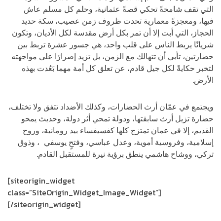
التي تقف شامخةً تحكي قصةً عثمانية، وحلم كل مسلم عاش
فيها، ومعجزةً معمارية تحدت ظروف زمن عصيب، سكة حديد
الحجاز، التي أبت إلا أن تمر بكل أرض مقدسة لكل الأديان، وتكون
شريانًا يربط الناس على قلب واحد، هي جسور عشرة تربط بين
حضارتين، تأبى أن تتهالك مع الزمن، بل تزيد إصرارًا على مواجهته
لتخبر حكايةً لكل جيل قادم، عن تعلق كل أمة مهما بَعُدت بهذه
الأرض.
ويجتمع في عمّان أرث الحضارات، وكذلك الأضداد تتفق ولا تختلف،
حضارة تزيل أرث سابقتها، ودولة تمحي أثر دولة، وحديث يمحو
القديم، إلا في عمان تمتزج كلها كفسيفساء بيد رومانية، وروح
إسلامية، وفروسية أموية، وعدل عباسي، وفتحٍ يوسفي
1
، وذوق
تركي، ووشاح هاشمي ينطق برؤية نيرة للمستقبل القادم.
[siteorigin_widget
class=”SiteOrigin_Widget_Image_Widget”]
[/siteorigin_widget]