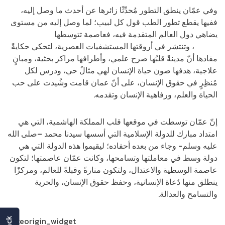
وفي عمّان ينطق التطور مُحدِّثًا زائرها عن أحدث ما وصل إليه،
ففيها يقطع تطور الطب قول كل لبيب؛ لما وصل إليه من مستوى
يضاهي دول العالم المتقدمة فيه، فعاصمة تتوسطها
الجامعة
الأردنية
، وتنتشر في أروقتها المستشفيات العصرية، لتحكي حكايةً
مفادها أنّ مدينةً قلبُها صرح علمي، وأطرافها مراكز بحثية، ومبانٍ
علاجية، هدفها صون حياة الإنسان لهي مثالٌ حي، ودرس لكل
مُنظِرٍ في حقوق الإنسان، على أنّ عمان قامت وشُيدت على حب
الحياة والعلم، ورفاهية الإنسان وتقدمه.
إنّ عمّان توسطت في موقعها قلب المملكة الهاشمية، التي هي
امتداد مبارك للدولة الإسلامية التي أسسها سيدنا محمد –صلى الله
عليه وسلم- وجاء من بعده أحفاده؛ ليقيموا هذه الدولة التي هي
دولة وسط في معاملتها وتسامحها، وكانت عمّان عاصمتها؛ لتكون
عاصمة الوسطية والاعتدال، ولتكون منارةً وقبلةً للعالم، ومركزًا
ينطلق منها دُعاة الإنسانية، وحفظ حقوق الإنسان، والحرية
والتسامح والعدالة.
[siteorigin_widget