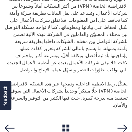
الافتراضية الخاصة ( VPN) من أكثر الشبكات أماناً وشيوعاً بين
شركات الأعمال، وتساعد على نقل البيانات بطريقة سريّة وآمنة
كما تحافظ على أمن المعلومات. فلا تقلق شركات الأعمال على
سُبل الحفاظ على بياناتها ومعلوماتها، كما لا تواجه مشكلة التواصل
بين مختلف المعنييّن والعاملين في الشركة. فهذه الآلية تضمن
للشركة التواصل بين مختلف الشبكات داخلها بطريقة سريعة
وآمنة وسهلة. ما يسمح بالتالي للشركة بتعزيز كفاءة عملها
وإنتاجيتها بأدائية أفضل، وبكلفة أقلّ، وبسرعة أكبر وباحتراف
لافت. فلا تبقى شركات الأعمال بعيدة عن أنظمة الأعمال الجديدة
التي تواكب تطوّرات العصر وتسهّل عملية الإنتاج والتواصل.
يشكّل ربط الأنظمة الداخلية ودمجها عبر هذه الشبكة الافتراضية
feedback
الخاصة ( VPN) حلّا مبتكراً وجديداً لشركات الأعمال التي سوف
تستفيد منه بدرجة كبيرة، حيث فيها الكثير من التوفير والسرعة
والأمان.