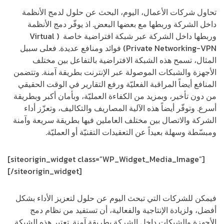
تحاول شركات الأعمال، اليوم، البحث عن حلول لدمج الأنظمة
داخل الشركة وربطها مع بعضها البعض. اذ يوفّر دمج الأنظمة
وربطها داخل الشركة عبر شبكة افتراضية خاصة ( Virtual
Private Networking-VPN) فوائد ومنافع عديدة. فعلى سبيل
المثال، تسمح هذه الشبكة الافتراضية بالتفاعل بين مختلف
الأجهزة والشبكات الموصولة عبر الإنترنت بطريقة آمنة. وتتضمن
المنافع أيضاً المراقبة الفعليّة ورفع التقارير في الوقت الحقيقي
من دون تأخير، وبمزيد من الكفاءة العمليّة، وبأمان أكبر وبطريقة
أسرع. وتوفّر أيضاً هذه الآلية المصاريف والتكاليف، وتعزّز أداء
الشركة والاتصال بين مختلف العاملين فيها بطريقة سريعة وآمنة
ومبسّطة وسهلة بعيداً عن التعقيدات التقنيّة أو العمليّة.
[siteorigin_widget class=”WP_Widget_Media_Image”]
[/siteorigin_widget]
فيمكن للشركات التي تبحث اليوم عن حلول لتعزيز الأداء بشكل
أفضل، ولزيادة الإنتاجية والفعالية، أن تستفيد من نظام دمج
الأجهزة والشبكات داخل الشركة بطريقة آمنة. تعتبر هذه الشبكة