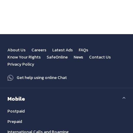
View All
Previous
Next
About Us
Careers
Latest Ads
FAQs
Know Your Rights
SafeOnline
News
Contact Us
Privacy Policy
Get help using online Chat
Mobile
Postpaid
Prepaid
International Calls and Roaming