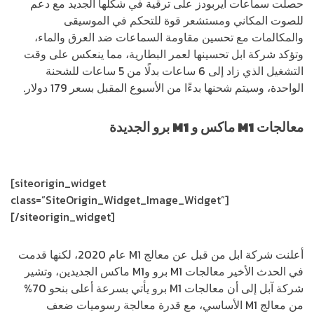
حصلت سماعات ايربودز على ترقية في شكلها الجديد مع دعم
للصوت المكاني ومستشعر قوة للتحكم في الموسيقى
والمكالمات مع تحسين مقاومة السماعات ضد العرق والماء،
وتؤكد شركة ابل تحسينها لعمر البطارية، مما ينعكس على وقت
التشغيل الذي زاد إلى 6 ساعات بدلًا من 5 ساعات للشحنة
الواحدة، وسيتم شحنها بدءًا من الأسبوع المقبل بسعر 179 دولار.
معالجات
M1
ماكس و
M1
برو الجديدة
[siteorigin_widget
class=”SiteOrigin_Widget_Image_Widget”]
[/siteorigin_widget]
أعلنت شركة ابل من قبل عن معالج M1 عام 2020، لكنها قدمت
في الحدث الأخير معالجات M1 برو وM1 ماكس الجديدين، وتشير
شركة آبل إلى أن معالجات M1 برو يأتي بسرعة أعلى بنحو 70%
من معالج M1 الأساسي، مع قدرة معالجة رسوميات ضعف