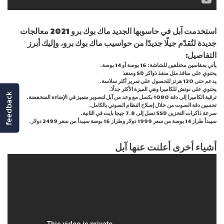
استخدمت آبل في حاسوبها الجديد ماك بوك برو 2021 معالجات
جديدة لتُقدّم جيلًا جديدًا من حواسيب ماك بوك برو، وإليك أبرز
التفاصيل:
يأتي بمقاسين مختلفين للشاشة: 16 بوصة أو 14 بوصة.
يحتوي على منافذ مثل منفذ ذواكر SD ومنفذ
يدعم حتى 120 هرتز للحصول على تمرير أكثر سلاسة.
يحتوي على نوتش للكاميرا وهي الميزة الأكثر جدلًا.
feedback
ترقية الكاميرا إلى دقة 1080 بكسل مع وعد من آبل لتصوير متميز في الإضاءة المنخفضة.
تحسين دقة الصوت من خلال إصلاح النظام الصوتي بالكامل.
سرعة ذاكرات التخزين SSD تصل إلى 7.8 جيجا بايت في الثانية.
سيبدأ طراز 14 بوصة من سعر 1999 دولار وطراز 16 بوصة سيبدأ من سعر 2499 دولار.
أشياء أخرى أعلنت عنها آبل