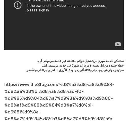
ستتمكن خدمة سيري من تشغيل قوائم مختلفة عبر خدمة موسيقى آبل.
خطة جديدة من آبل بقيمة 5 دولارات شهريًا في خدمة موسيقى آبل.
سيتوفر جهاز هوم بود ميني بثلاثة ألوان جديدة: الأزرق الداكن والبرتقالي والأصفر.
https://www.the8log.com/%d8%a3%d8%a8%d9%84-
%d8%aa%d8%b1%d8%a8%d8%ad-10-
%d9%85%d9%84%d8%a7%d9%8a%d9%8a%d9%86-
%d8%af%d9%88%d9%84%d8%a7%d8%b1-
%d9%81%d9%8a-
%d8%a7%d9%84%d8%b3%d8%a7%d8%b9%d8%a9/