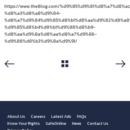
https://www.the8log.com/%d9%85%d9%81%d8%a7%d8%
%d8%a3%d8%a8%d9%84-
%d8%a7%d9%84%d9%85%d8%b1%d8%aa%d9%82%d8%a8
%d9%85%d8%b4%d8%b1%d9%88%d8%b9-
%d8%aa%d9%8a%d8%aa%d8%a7%d9%86-
%d9%88%d8%b3%d9%8a%d9%91/
View All
Previous
Next
About Us
Careers
Latest Ads
FAQs
Know Your Rights
SafeOnline
News
Contact Us