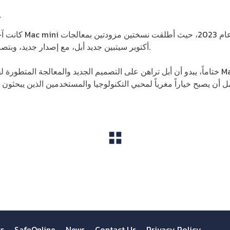
ت
كانت آ
أكتوبر سيتبين جديد أبل، مع إصدار جديد، وبتصنيف يشمله تحديث الشركة العملاقة.
ختاماً، يبدو أن أبل تراهن على التصميم الجديد والمعالجة المتطورة لجذب عدد أكبر من المست
 أن يصبح خياراً مغرياً لمحبي التكنولوجيا والمستخدمين الذين يبحثو
View All
ts
SafeOnline
News
Contact Us
Privacy Policy