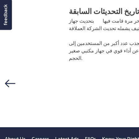
feedback
اريخ التحديثات السابقة
خر مرة قامت فيها
آبل
بتحديث جهاز Mac mini في عام 2023، حيث أطلقت نسختين مزودتين بمعالجات M2 وM2 Pro، والآن خلال
خدمين إلى Mac mini ومع التغييرات الكبيرة التي
ن عن أداء قوي في جهاز مكتبي صغير
الحجم.
Previous
About Us
Careers
Latest Ads
FAQs
Know Your Righ