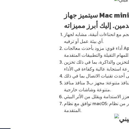
سيتميز جهاز Mac mini المتوقع إصداره في أواخر عام 2024، الذي يُعتبر أصغر كمبيوتر من
ت أنيقة، مشابه لجهاز Apple TV، ما يجعله سهل التكييف مع
أي بيئة عمل أو ترفيه.
أداء قوي: مزود بأحدث معالجات Apple M4، التي توفر أداءً فائقاً وكفاءة طاقة محسنة تصل إلى 4 أضعاف السرعة الحالية، مما يجعله مثالياً
لة والتطبيقات المتقدمة.
 ذلك تخزين SSD السريع وذاكرة RAM بسعة تصل إلى 32
منافذ متنوعة: مجهز ب3 منافذ منافذ USB-C على الأقل في الجهة الخلفية، بالإضافة إلى كابل طاقة ومنفذ HDMI، مما يتيح توصيل أجهزة
متنوعة وشاشات خارجية.
توافق مع نظام macOS: يدعم أحدث إصدار من نظام macOS، ما يوفر تجربة مستخدم سلسة ومجموعة واسعة من التطبيقات والبرامج
المتقدمة.