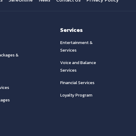
Services
Entertainment &
Services
ackages &
Voice and Balance
Services
Financial Services
vices
Loyalty Program
kages