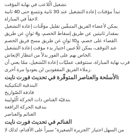
تشغيل الّلاعب في نهاية المؤقت.
تبدأ مؤقتات إعادة التشغيل عند 30 ثانية وتتسع حتى 40 ثانية
لاحقاً في المباراة.
يمكن لأعضاء الفريق المتبقّين تقليل مؤقّتات إعادة التشغيل
بمقدار ثانيتين عن طريق إسقاط الخصم، و4 ثوانٍ عن طريق
القضاء على خصم، و10 ثوانٍ عن طريق مسح فريق الخصم.
عند التوقف، يمكن للّاعبين اختيار بدء مؤقت إعادة التشغيل
الخاص بهم على الفور بدلاً من انتظار الإنعاش.
قرب نهاية المباراة، ستتوقف عمليّات إعادة التّشغيل، ممّا يعني أن
زملاء الفريق المفقودين لن يعودوا مرة أخرى.
:
الأسلحة والعناصر المتوفّرة في
تحديث
فورت نايت
البندقية التكتيكية
قاذفة الصّواريخ
بندقيّة القناص ذات الحركة الّلولبية
بندقية الحركة الرافعة
الغنائم والعناصر
الغنائم في
تحديث فورت نايت
من السهل اجتياز “الجزيرة الصغيرة” سيراً على الأقدام، لذلك لا