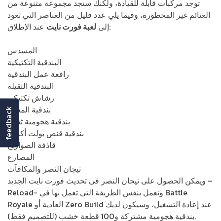
توجد مركبات قابلة للقيادة، ولكنك ستجد مجموعة متنوعة من
الغنائم غير المحظورة، وفيما يلي عدد قليل من العناصر التي تعود
عند الإطلاق:
إلى
لعبة فورت نايت
المسدس
البندقية التكتيكية
رافعة عمل البندقية
البندقية الثقيلة
رشاش تكتيكي
بندقية المشاة
feedback
بندقية هجومية ثقيلة
بندقية قنص بولت أكشن
قاذفة الصواريخ
المصارع
تيجان النصر والمكافآت
ويمكن الحصول على تيجان النصر في تحديث فورت نايت الجديد –
Reload- وتعمل بنفس الطريقة التي تعمل بها في Battle
Royale العادية أو Zero Build عند إعادة التشغيل، وسيكون لديك
بندقية هجومية مشتركة و100 قطعة خشب (للتصميم فقط).