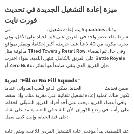
ميزة إعادة التشغيل الجديدة في
تحديث
فورت نايت
، يتم إعادة تشغيل Squaddies وذلك
Fortnite Reload
في
بشرط بقاء عضو واحد في الفريق على قيد الحياة على الأقل، وهي
تجربة مكونة من 40 لاعباً على خريطة أكثر إحكاماً، وتتميّز بمواقع
مألوفة مثل Tilted Towers و Retail Row. وفي حال تم القضاء
على الفريق بالكامل، تنتهي اللعبة، سواء اخترت Battle Royale
أو Zero Build، فإن الفريق الذي يبقى صامداً هو الفائز.
تجربة “Fill or No Fill Squads”
ضمن
تحديث
فورت نايت
الجديد
، يمكن الدفع للّعب العدواني عندما
تكون هناك عملية إعادة تشغيل تلقائية على مقربة منك، وإذا سقط
باقي أعضاء الفريق، يجب على أحد أفراد الفريق المتبقّي الحفاظ
على رأسه في وضع الدّوران، لأن البقاء في اللعبة يعتمد على بقائه
على قيد الحياة، وإليك كيف يعمل:
عند التّصفية، يبدأ مؤقت إعادة التشغيل الفردي للاعب، ويتم إعادة