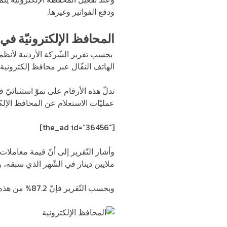
ودفع الفواتير وغيرها.
المحافظ الإلكترونيّة في 
الهاتف النقّال عبر محافظ إلكترونية، مقارنة مع 1.73 مليون حركة في نيسان/ أبريل، 
تدلّ هذه الأرقام على نموّ استثنائيّ 
عمليّات الاستعلام عن المحافظ الإلكت
[the_ad id=”36456″]
ملايين دينار في الشّهر الذي سبقه، وبار
وبحسب التّقرير فإنّ 87.2% من هذه الأموال كانت عبر تحويل أموال و6.2 %كعمليّات سحب، و4.7% كحركات إيداع و1.9% مشتريات.