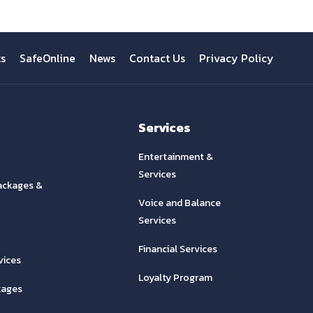
ts
SafeOnline
News
Contact Us
Privacy Policy
Services
Entertainment &
Services
ackages &
Voice and Balance
Services
Financial Services
vices
Loyalty Program
kages