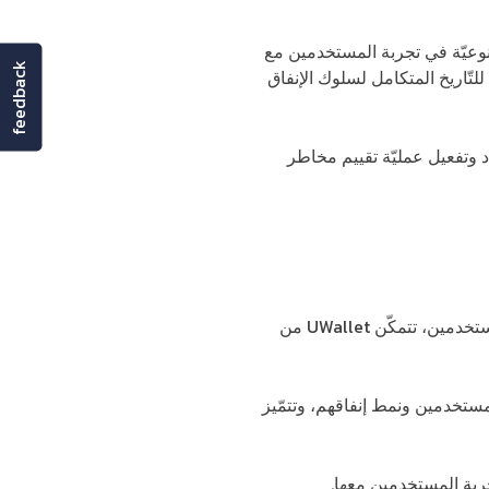
ة نوعيّة في تجربة المستخدمين مع
feedback
تّاريخ المتكامل لسلوك الإنفاق
د وتفعيل عمليّة تقييم مخاطر
واحدةً من أبرز المحافظ الإلكترونية في الأردنّ، وباستخدام بيانات المحافظ الإلكترونية للمستخدمين، تتمكّن UWallet من
تمامات المستخدمين ونمط إنفاقهم، وتتمّيز
ربة المستخدمين معها.