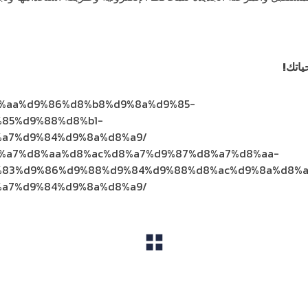
ياتك!
%d8%aa%d9%86%d8%b8%d9%8a%d9%85-
85%d9%88%d8%b1-
a7%d9%84%d9%8a%d8%a9/
/%d8%a7%d8%aa%d8%ac%d8%a7%d9%87%d8%a7%d8%aa-
%83%d9%86%d9%88%d9%84%d9%88%d8%ac%d9%8a%d8%a
a7%d9%84%d9%8a%d8%a9/
View All