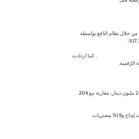
ى تنفيذ 2.03 مليون حركة الشّهر الماضي من خلال نظام الدّفع بواسطة
دمات الماليّة الرّقمية
. كما ازدادت
 الرّقمية.
وأشار التّقرير إلى أنّ قيمة معاملات نظام الدّفع بواسطة المحافظ الإلكترونية بلغت خلال شهر أيّار/ مايو 245 مليون دينار، مقارنة مع 204