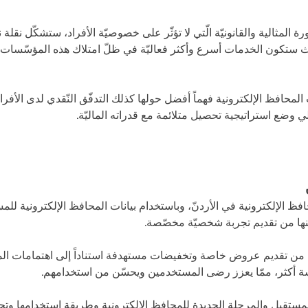
 المثالية والقانونيّة الّتي لا تؤثّر على خصوصيّة الأفراد، ستشكّل نقل
ث ستكون الخدمات أسرع وأكثر فعاليّة في ظلّ امتلاك هذه المؤسّسات لل
المحافظ الإلكترونية فهماً أفضل حولها كذلك التدفّق النّقدي لدى الأفرا
ّالي وضع استراتيجية تحصيل متلائمة مع قدراته الماليّة.
ّنها من تقديم تجربة شخصيّة مخصّصة.
فعلى سبيل المثال، تتمكّن UWallet من تقديم عروض خاصة وتخفيضات مستهدفة استناداً إلى اه
ة أكثر، ممّا يعزز رضى المستخدمين ويحسّن من استخدامهم.
لمستقبل والمرحلة الجديدة للمحافظ الإلكترونية وطريقة استخدامها وتج