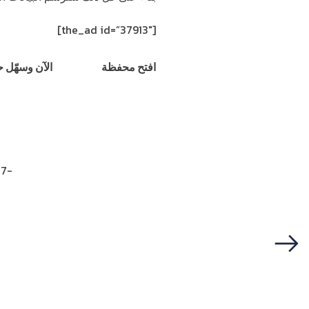
[the_ad id=”37913″]
افتح محفظة
UWallet
الآن وسهّل ح
7-
Next