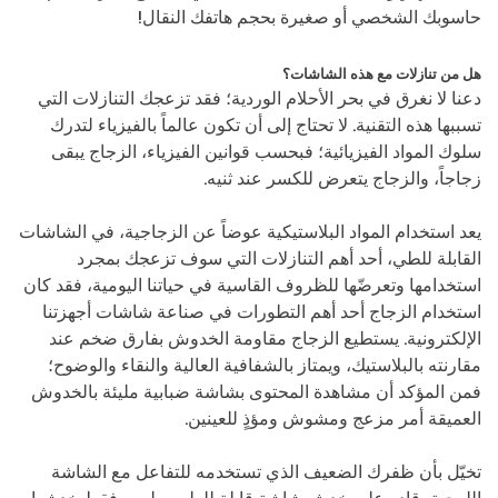
حاسوبك الشخصي أو صغيرة بحجم هاتفك النقال!
هل من تنازلات مع هذه الشاشات؟
دعنا لا نغرق في بحر الأحلام الوردية؛ فقد تزعجك التنازلات التي
تسببها هذه التقنية. لا تحتاج إلى أن تكون عالماً بالفيزياء لتدرك
سلوك المواد الفيزيائية؛ فبحسب قوانين الفيزياء، الزجاج يبقى
زجاجاً، والزجاج يتعرض للكسر عند ثنيه.
يعد استخدام المواد البلاستيكية عوضاً عن الزجاجية، في الشاشات
القابلة للطي، أحد أهم التنازلات التي سوف تزعجك بمجرد
استخدامها وتعرضّها للظروف القاسية في حياتنا اليومية، فقد كان
استخدام الزجاج أحد أهم التطورات في صناعة شاشات أجهزتنا
الإلكترونية. يستطيع الزجاج مقاومة الخدوش بفارق ضخم عند
مقارنته بالبلاستيك، ويمتاز بالشفافية العالية والنقاء والوضوح؛
فمن المؤكد أن مشاهدة المحتوى بشاشة ضبابية مليئة بالخدوش
العميقة أمر مزعج ومشوش ومؤذٍ للعينين.
تخيّل بأن ظفرك الضعيف الذي تستخدمه للتفاعل مع الشاشة