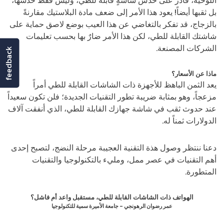
اللوحية، قادر على خدش شاشةٍ قابلة للطي، وليس فقط خدشها،
بل ثقبها أيضاً! يعود هذا الأمر إلى ضعف مادة البلاستيك مقارنةً
بالزجاج، قد تفكر بالتغاضي عن هذا العيب بوضع لاصق حماية على
شاشتك القابلة للطي، لكن هذا الأمر ضارٌ بها بحسب تعليمات
الشركات المصنعة.
feedback
ماذا عن الأسعار؟
يعد الثمن الباهظ للأجهزة ذات الشاشات القابلة للطي أمراً
مزعجاً، وهو بمثابة ضريبة تطور التقنيات الجديدة؛ فلن تكون سعيداً
عند حدوث ثقب في شاشة جهازك القابلة للطي، الذي أنفقت آلاف
الدولارات ثمناً له.
دعنا ننتظر وصول هذة التقنية العجيبة مرحلة النضج، لتصبح إحدى
أهم التقنيات في عصر ممل، ومليء بالتكنولوجيا والتقنيات
المتطورة.
الهواتف ذات الشاشات القابلة للطي، مستقبل واعد أم فاشل؟
عمر رضوان الرهونجي – جامعة الأميرة سمية للتكنولوجيا