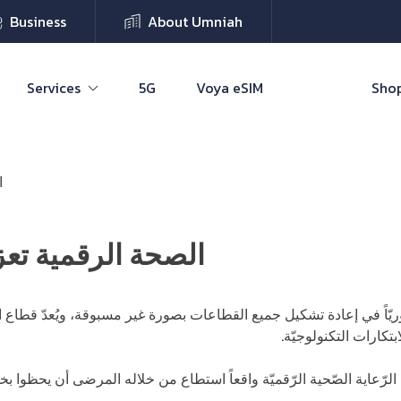
Business
About Umniah
Services
5G
Voya eSIM
Shop
ا
الصحة الرقمية تعز
محوريّاً في إعادة تشكيل جميع القطاعات بصورة غير مسبوقة، ويُعدّ قطاع ا
تكارات التكنولوجيّة.
جائحة كوفيد-19 أصبحت الرّعاية الصّحية الرّقميّة واقعاً استطاع من خلاله المرضى أن ي