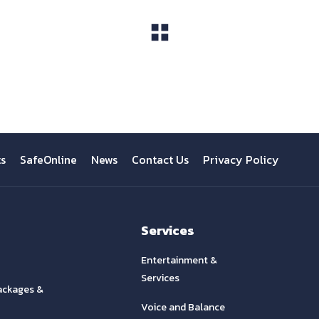
View All
ts
SafeOnline
News
Contact Us
Privacy Policy
Services
Entertainment &
Services
ackages &
Voice and Balance