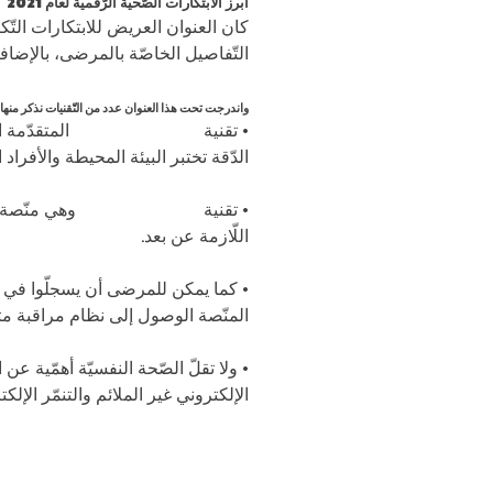
أبرز الابتكارات الصّحية الرّقمية لعام 2021
كان العنوان العريض للابتكارات التّك
التّفاصيل الخاصّة بالمرضى، بالإضافة
واندرجت تحت هذا العنوان عدد من التّقنيات نذكر منها:
• تقنية
Xandar Kardian
المتقدّمة ا
الدّقة تختبر البيئة المحيطة والأفر
• تقنية
BioIntellisense
وهي منّصة لم
اللّازمة عن بعد.
• كما يمكن للمرضى أن يسجلّوا في 
المنّصة الوصول إلى نظام مراقبة مت
• ولا تقلّ الصّحة النفسيّة أهمّية عن
الإلكتروني غير الملائم والتنمّر الإل