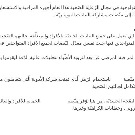
نولوجية في مجال الرّعاية الصّحية هذا العام أجهزة المراقبة والاستشعار 
 إلى منّصات مشاركة البيانات البيومتريّة.
لتي تعمل على جميع البيانات الخاصّة بالأفراد والمتعلّقة بحالتهم الصّحي
اد المتواجدين فيها حيث تقيس معدّل النّبضات لجميع الأفراد المتواجدين 
راقبة المرضى عن بعد لتزويد الأطّباء بتحليلات عالية الدّقة ليقوموا بد
منّصة
Folia
باستخدام الرّمز الّذي تمنحه شركة الأدوية الّتي يتعاملون 
كامل لحالتهم الصّحية.
 الصّحة الجسديّة، من هنا توّفر منّصة
Bodyguard
الحماية للأفراد والعا
كتروني، وخطابات الكراهيّة وغيرها.