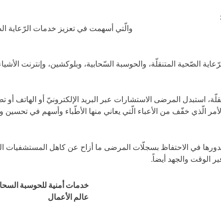
هات الرّعاية الصّحية الرّقمية
والّتي أسهمت في تعزيز خدمات الرّعاية ال
ّعاية الصّحية المتنقلّة، والحوسبة السّحابية، وبلوكشين، وإنترنت الأشياء
متنقلّة، استبدل المرضى الاستشارات عبر البريد الإلكترونيّ أو الهاتف أو
ء الأمر الّذي خفّف من الأعباء الّتي يعاني منها الأطّباء وأسهم في تحسين و
ورها في الاحتفاظ بسجلّات المرضى ما أزاح عن كاهل المستشفيات ال
ر الوقت والجهد أيضاً.
خدمات أمنية للحوسبة السحابية (loud
عالم الأعمال