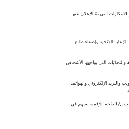
 اتّجاهات الرّعاية الصّحية الرّقمية خلال عام 2021؟ وما هي أبرز الابتكارات التي تمّ الإعلان عنها
 الرّعاية الصّحية وإضفاء طابع
والتحدّيات التي يواجهها الأشخاص
يب والبريد الإلكتروني والهواتف
.
ذا المفهوم جديداً ولكنّه اكتسب زخماً متزايداً خلال الفترة الماضية وخصوصاً مع تفشّي كوفيد-19 حيث إنّ الصّحة الرّقمية تسهم في