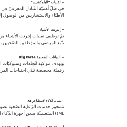
– تقنيات “البلوكشين”
في ظلّ أهميّة التّبادل المعرفيّ في 
الأطبّاء والاستشاريين من الوصول إ
– إنترنت الأشياء
تمّ توظيف تقنيات إنترنت الأشياء من 
تتّبع المرضى والموّظفين الصّحيين ب
– البيانات الضخمة Big Data
وبهدف مواكبة اتّجاهات وسلوكيّات ا
رقميّة مخصصة تلبّي احتياجات المرض
– تقنيات الذكاء الاصطناعي AI
ML)) المتضمنّة ضمن أجهزة الذّكاء الاصطناعي (AI) لإنقاذ حياة الكثير من المرضى.