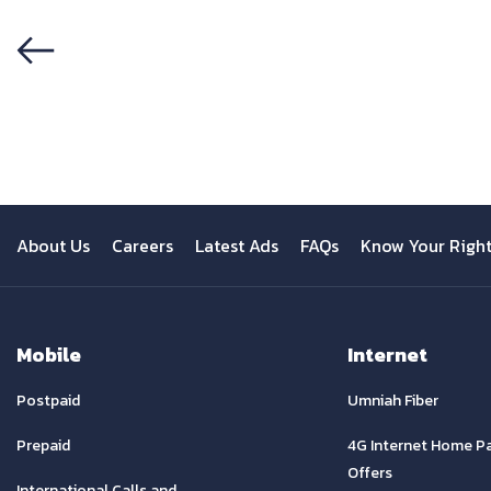
Previous
About Us
Careers
Latest Ads
FAQs
Know Your Righ
Mobile
Internet
Postpaid
Umniah Fiber
Prepaid
4G Internet Home P
Offers
International Calls and