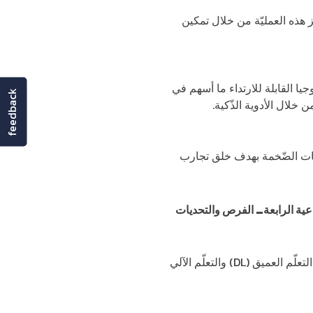
ز هذه العمليّة من خلال تمكين
جيا القابلة للارتداء ما أسهم في
feedback
خلال الأدوية الذّكية.
انات الضّخمة بهدف خلق تجارب
اعية الرابعة… الفرص والتحديات
تتمحور خدمات الرّعاية الصّحية بصورة أساسيّة حول إنقاذ حياة المرضى، وفي هذا الإطار استخدمت تقنيات التعلّم العميق (DL) والتعلّم الآلي