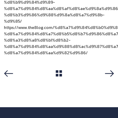
%d8%b9%d9%84%d9%89-
%d8%a7%d9%84%d8%aa%d8%af%d8%ae%d9%8a%d9%86
%d8%b3%d9%86%d9%88%d9%8a%d8%a7%d9%8b-
%d9%85/
https://www.the8log.com/%d8%a7%d9%84%d8%b0%d9%
%d8%a7%d9%84%d8%a7%d8%b5%d8%b7%d9%86%d8%a7
%d8%a3%d8%a8%d8%b1%d8%b2-
%d8%a7%d9%84%d8%aa%d9%88%d8%ac%d9%87%d8%a7
%d8%a7%d9%84%d8%aa%d9%82%d9%86/
View All
Previous
Next