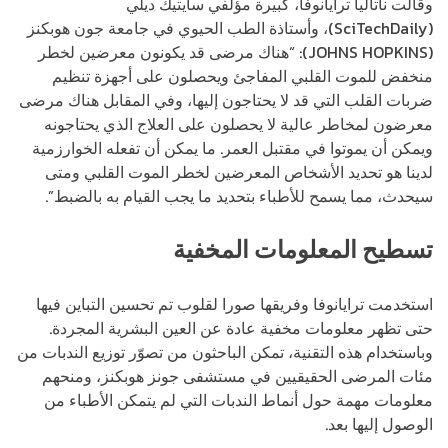
وقالت ناتاليا ترايانوفا، كبيرة مؤلفي سايتيك ديلي
(SciTechDaily)، وأستاذة الطب الحيوي في جامعة جون هوبكنز
(JOHNS HOPKINS): “هناك مرضى قد يكونون معرضين لخطر
منخفض للموت القلبي المفاجئ ويحصلون على أجهزة تنظيم
ضربات القلب التي قد لا يحتاجون إليها، وفي المقابل هناك مرضى
معرضون لمخاطر عالية لا يحصلون على العلاج الذي يحتاجونه
ويمكن أن يموتوا في مقتبل العمر. ما يمكن أن تفعله الخوارزمية
لدينا هو تحديد الأشخاص المعرضين لخطر الموت القلبي ومتى
سيحدث، مما يسمح للأطباء بتحديد ما يجب القيام به بالضبط”.
تسطيح المعلومات المخفية
استخدمت ترايانوفا وفريقها صورا لقلوب تم تحسين التباين فيها
حتى تظهر معلومات مخفية عادة عن العين البشرية المجردة.
وباستخدام هذه التقنية، تمكن الباحثون من تصوّر توزيع الندبات من
مئات المرضى الحقيقيين في مستشفى جونز هوبكنز، ومنحهم
معلومات مهمة حول أنماط الندبات التي لم يتمكن الأطباء من
الوصول إليها بعد.