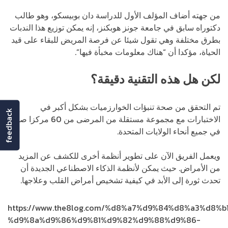
من جهته أضاف المؤلف الأول للدراسة دان بوبيسكو، وهو طالب
دكتوراه سابق في جامعة جونز هوبكنز، إنه يمكن توزيع هذا الندبات
بطرق مختلفة وهي تقول شيئا عن فرصة المريض للبقاء على قيد
الحياة، مؤكدا أن “هناك معلومات مخبأة فيها”.
لكن هل هذه التقنية دقيقة؟
تم التحقق من صحة تنبؤات الخوارزميات بشكل أكبر في
feedback
الاختبارات مع مجموعة مستقلة من المرضى من 60 مركزا صحيا
في جميع أنحاء الولايات المتحدة.
ويعمل الفريق الآن على تطوير أنظمة أخرى للكشف عن المزيد
من الأمراض. حيث يمكن لأنظمة الذكاء الاصطناعي الجديدة أن
تحدث ثورة إلى الأبد في كيفية تشخيص أمراض القلب وعلاجها.
https://www.the8log.com/%d8%a7%d9%84%d8%a3%d8
%d9%8a%d9%86%d9%81%d9%82%d9%88%d9%86-