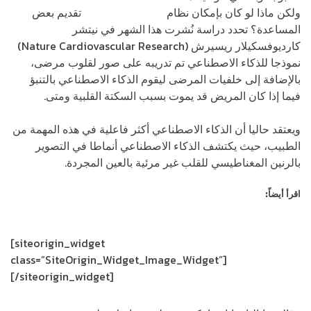
ولكن ماذا لو كان بإمكان نظام
الذكاء الاصطناعي
تقديم بعض
المساعدة؟ تحدد دراسة نُشرت هذا الشهر في نيتشر
كارديوفسكيلار ريسيرش (Nature Cardiovascular Research)
نموذجا للذكاء الاصطناعي تم تدريبه على صور لقلوب مرضى،
بالإضافة إلى خلفيات المرضى ليقوم الذكاء الاصطناعي بالتنبؤ
فيما إذا كان المريض قد يموت بسبب السكتة القلبية ومتى.
ويعتقد حاليا أن الذكاء الاصطناعي أكثر فاعلية في هذه المهمة من
الطبيب، حيث يكتشف الذكاء الاصطناعي أنماطا في التصوير
بالرنين المغناطيسي للقلب غير مرئية بالعين المجردة.
اقرأ أيضاً:
البيانات الضخمة والذكاء الاصطناعي تعززان تقدم قطاع الرعاية
الصحية
[siteorigin_widget
class=”SiteOrigin_Widget_Image_Widget”]
[/siteorigin_widget]