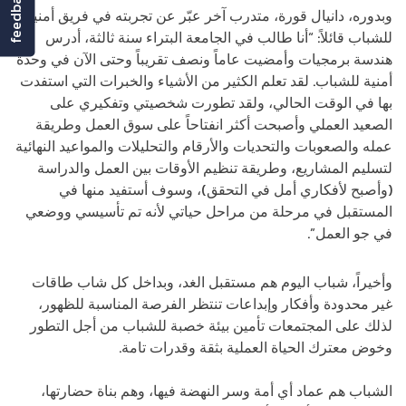
feedback
وبدوره، دانيال قورة، متدرب آخر عبّر عن تجربته في فريق أمنية
للشباب قائلاً: “أنا طالب في الجامعة البتراء سنة ثالثة، أدرس
هندسة برمجيات وأمضيت عاماً ونصف تقريباً وحتى الآن في وحدة
أمنية للشباب. لقد تعلم الكثير من الأشياء والخبرات التي استفدت
بها في الوقت الحالي، ولقد تطورت شخصيتي وتفكيري على
الصعيد العملي وأصبحت أكثر انفتاحاً على سوق العمل وطريقة
عمله والصعوبات والتحديات والأرقام والتحليلات والمواعيد النهائية
لتسليم المشاريع، وطريقة تنظيم الأوقات بين العمل والدراسة
(وأصبح لأفكاري أمل في التحقق)، وسوف أستفيد منها في
المستقبل في مرحلة من مراحل حياتي لأنه تم تأسيسي ووضعي
في جو العمل”.
وأخيراً، شباب اليوم هم مستقبل الغد، وبداخل كل شاب طاقات
غير محدودة وأفكار وإبداعات تنتظر الفرصة المناسبة للظهور،
لذلك على المجتمعات تأمين بيئة خصبة للشباب من أجل التطور
وخوض معترك الحياة العملية بثقة وقدرات تامة.
الشباب هم عماد أي أمة وسر النهضة فيها، وهم بناة حضارتها،