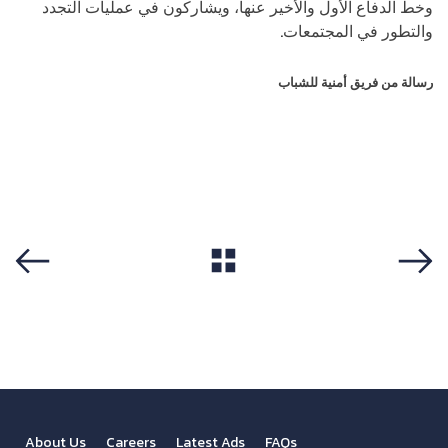
وخط الدفاع الأول والأخير عنها، ويشاركون في عمليات التجدد
والتطور في المجتمعات.
رسالة من فريق أمنية للشباب
https://youtu.be/z_vTuP5GRnY
View All
Previous
Next
About Us
Careers
Latest Ads
FAQs