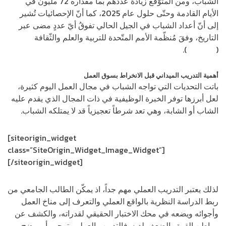
الشباب، ومن المتوّقع زيادة عددهم بما مقداره 72 مليون في
الأيام القادمة وحتّى حلول عام 2025، كما أنّ الإحصائيات تُشير
إلى أنّ أعداد الشباب في الجيل الحالي تفوقُ أيّ عددٍ مضى عبر
التاريخ، وفقَ مُنظّمة الأمم المتّحدة للتربية والعلم والثّقافة
(
اليونسكو
).
أهمية التدريب الميداني قبل الانخراط بسوق العمل
باتت التحديات التي تواجه الشباب في مجال العمل اليوم كثيرة،
لعل أبرزها توفر الخبرة الوظيفية في ذات المجال الذي يقدم عليه
الشاب أو الشابة، وهي تعد شرطاً تعجيزياً قد لا يمتلكه الشباب.
[siteorigin_widget
class=”SiteOrigin_Widget_Image_Widget”]
[/siteorigin_widget]
لذلك يعتبر التدريب العملي مهم جداً، اذ يمكّن الطالب الجامعي من
ربط الدراسة النظرية بالواقع العملي والتعرف إلى مناخ العمل
وأجوائه ويضعه في محك الاختبار الحقيقي لقدراته، والكشف عن
مواطن القوة والضعف لديه. فالتدريب العملي يترجم، أو يوضح