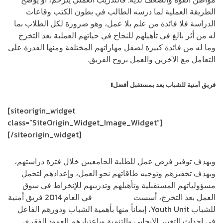
الطريقة العملية لما درسه الطالب في بطون الكتب وقاعات
الدراسة فلا فائدة من علم بلا عمل، وهو ضرورة لكل الطلاب بما
له من أثر بالغ في تأهيلهم للنجاح في حياتهم العملية بعد التخرج
وما له من فائدة كبيرة لصقل مهاراتهم المختلفة ومنها القدرة على
التعامل مع الآخرين والعمل بروح الفريق.
فريق أمنية للشباب يعد بمستقبل أفضل!
[siteorigin_widget
class=”SiteOrigin_Widget_Image_Widget”]
[/siteorigin_widget]
وبهدف توفير فرص عمل للطلبة الجامعيين خلال فترة دراستهم،
وبهدف تحفيزهم وتوجيه طاقاتهم نحو العمل، وإعدادهم لتحمل
مسؤولياتهم المستقبلية وتأهيلهم وتدريبهم للإنخراط في سوق
العمل بعد التخرج، أسست
شركة أمنية
في العام 2014 فريق أمنية
للشباب Youth Unit، إيماناً منها بأهمية الشباب ودورهم الفاعل
في إحداث التغيير الإيجابي والتنمية وباعتبارهم العمود الفقري