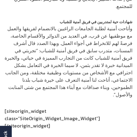
للمجتمع.
شهادات حية لمتدربين في فريق أمنية للشباب
وأتاحت أمنية لطلبة الجامعات الراغبين بالانضمام لفريقها والعمل
مع موظفيها عن قرب، في العديد من الدوائر والأقسام الخاصة،
فرصةً لهم للانخراط في أجواء العمل. وبهذا الصدد قال أشرف
المسنات، متدرب سابق في فريق أمنية للشباب: “تجربتي في
فريق أمنية للشباب كانت من التجارب المميزة في حياتي، والخبرة
الميدانية خبرة لا تقدر بثمن، لا سيما الخبرة في التعامل بشكل
احترافي مع الأشخاص من مستويات وظيفية مختلفة، ومن الجانب
الاجتماعي، أتاحت لنا أمنية التعرف على خيرة شباب بلدنا
الطموحين، وبناء صداقات مع أبناء هذا المجتمع من شتى المنابت
والأصول”.
[siteorigin_widget
class=”SiteOrigin_Widget_Image_Widget”]
[/siteorigin_widget]