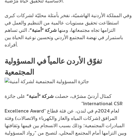
الأساسية لتحقيق حياة مُرْضية.
وفي المملكة الأردنية الهاشميّة، نفخر بأمثلة محليّة لشركات كبرى
استطاعت تحقيق مستويات عالمية من التنظيم والعمل في
التزامها تجاه مجتمعاتها، ومنها
شركة “أمنية”
، التي تساهم
باستمرار في نهضة المجتمع الأردني وتحسين نوعية الحياة بين
أفراده.
تفوّق الأردن عالمياً في المسؤولية
المجتمعية
كمثال أردنيّ مشرّف، حصلت
شركة “أمنية”
على جائزة
“International CSR
المسؤولية الاجتماعية الدولية المرموقة
Excellence Award” لعام 2024م في لندن، عن فئة قطاع
المرافق (شركات المياه والغاز والكهرباء والاتصالات) وفئة
المبادرات المجتمعية؛ وذلك بسبب الانسجام بين قيمها وثقافتها
وبين التزامها أمام المجتمع المحلي، لتصبح من “رواد المسؤولية