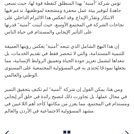
تؤمن شركة “أمنية” بهذا المنطلق كنقطة قوة لها، حيث تسعى
جاهدةً لتوفير بيئة عمل محفزة ومشجعة لموظفيها، تدعم فيها
الابتكار وتقدّر الإبداع. وقد انعكس هذا الالتزام الداخلي على
نجاحات الشركة في المجتمع الأوسع، حيث أثبتت “أمنية” قدرتها
على التأثير الإيجابي والمستدام في حياة الناس
إن هذا النهج الشامل الذي تتبعه “أمنية” يعكس رؤيتها العميقة
للتنمية المستدامة، والتي لا تنحصر فقط في تقديم الخدمات، بل
تتعداها لتشمل تعزيز جودة الحياة وتعميق الروابط الإنسانية، مما
يجعلها نموذجًا يُحتذى به في المسؤولية المجتمعية على المستوى
الوطني والعالمي.
ومن هنا، يمكن القول إن شركة “أمنية” لم تكتفِ بتحقيق التميز
في مجال عملها، بل تجاوزت ذلك لتصبح رائدة في خلق أثر إيجابي
ومستدام في المجتمع، مما يعزز من مكانتها كأحد أهم اللاعبين في
مشهد المسؤولية الاجتماعية في الأردن والعالم.