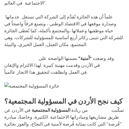
الاجتماعية في العالم”.
علماً أن هذه الجائزة تُقدَّم إلى الشركة التي تستغل خدماتها
وصدارة موقعها في الاقتصاد الوطني ، وتصنع فرقاً واضحاً في
حياة موظفيها وعملائها ،والمجتمع بأكمله، كما تُعطى الجائزة
للشركة التي تتبنى ركائز أربع أساسية للمسؤولية للشركات، وهي
المجتمع، مكان العمل، العمل الخيري، والبيئة.
وقد وضعت
“أمنية”
بصمتها الواضحة على
خارطة المسؤولية
الاجتماعية
في الأردن وقدمت مهنية كبيرة لهذا الالتزام والإتقان
في العمل وانطلقت لتحقيق هذا الانجاز عالمياً.
كيف نجح الأردن في المسؤولية المجتمعية؟
تمكّنت
شركة أمنية
من ريادة
المسؤولية المجتمعية
في الأردن عن
طريق مشاريعها ومبادراتها الاجتماعية الكثيرة، وخاصةً، مبادرة
“فُرصة” التي كانت بمثابة فُرصة لأمنية في النجاح، والفوز بجائزة