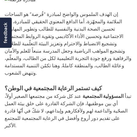
إن الهدف الملموس والواضح لمبادرة “فُرصة” هو الساحات
الملائمة والمجهّزة، أما الدافع المعنوي الحقيقي للمبادرة، فهو
feedback
تحسين الصحة البدنية والنفسية للطالب وتطوير المهارات
الاجتماعية وتحسين الأداء الأكاديمي وتقوية الروابط المجتمعية
وتشجيع الانضباط والاحترام وتعزيز البيئة التعلّمية للطلاب،
وتشجيع المواهب الرياضية وجعل المدرسة منبعاً للعلم والأمان
والرفاهية ورفع جودة التجربة التعليمية لكل من الطالب، والمعلّم،
وعائلة الطالب، والمنطقة كاملةً. وهنا تكمُن التنمية المستدامة
وتنهض الشعوب.
كيف تستمر الرعاية المجتمعية في الوطن؟
تبدأ
المسؤولية المجتمعية
عند كل شركة من مجتمعها الصغير أولاً،
أي بين موظفيها، فإن الشركة القادرة على خلق بيئة العمل
الصحّية والداعمة لهم ولأفكارهم وإبداعهم، لا شكّ في أنّها قادرة
على تقديم دور أروع وأفضل في الرعاية المجتمعية للمجتمع
الأكبر.