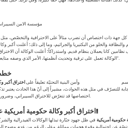
جهة ذات اختصاص أن تضرب مثالاً على الاحترافية والتخصّص، مثل أن ي
 والنظافة والخلو من البكتيريا والجراثيم، وما إلى ذلك؛ أعلنت أكبر وكا
 نظامين كانا يعملان بنظام قديم. واستدراكاً؛ أعلنت الوكالة أن الاختراق
الوكالة تعمل على ترقية وتحديث أنظمتها، الأمر الذي وصفه متابعون بأنّه محاولة لتقليل أثر “الفضيحة”.
خطط 
اسم
وكالة الأمن السيبراني
وأمن البنية التحتيّة تعليقاً على
اختراق أكبر وك
ة للتصرّف في مثل هذه الحوادث، مشيراً إلى أنّ هذا الحادث يعتبر تذكيرا
اختصاصها قد تتعرّض للاختراق السيبراني، وضرورة الاستعداد لمواجهته أمر ملحّ للغاية.
!
اختراق أكبر وكالة حكومية أمريكية
ع
ة حكومية أمريكية
في ظل جهود جبّارة تبذلها الوكالات الفيدرالية والشرك
ة عن احتمالية وقوع هجمات مماثلة. وعلى الرغم من عدم وضوح المسؤو