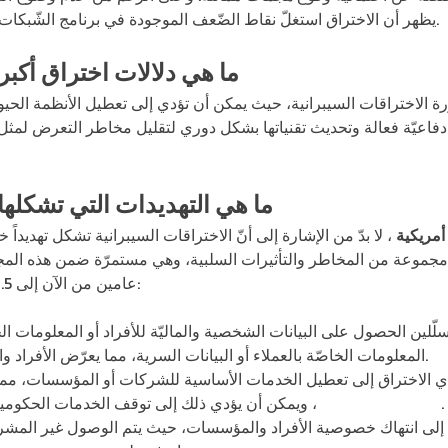
يظهر أن الاختراق استغلّ نقاط الضّعف الموجودة في برنامج الشّبكات الافتراضيّة الخاصّة بالوكالة المعنيّة.
ما هي دلالات
اختراق أكبر
 الاختراقات السيبرانية، حيث يمكن أن تؤدي إلى تعطيل الأنظمة الحيوي
دفاعيّة فعالة وتحديث تقنياتها بشكل دوري لتقليل مخاطر التعرض لمث
ما هي التهديدات التي تشكلها 
أمريكية
، لا بدّ من الإشارة إلى أنّ الاختراقات السيبرانية تشكل تهديدا
مجموعة من المخاطر والتأثيرات السلبية، وهي مستمرّة ضمن هذه المج
عامين من الآن إلى 8.5 تريليون دولار. وأهم هذه التهديدات:
سلّلين الحصول على البيانات الشخصية والماليّة للأفراد أو المعلوما
المعلومات الخاصّة بالعملاء أو البيانات السرية، مما يعرّض الأفراد والمؤسسات لخطر السرقة والاحتيال.
دي الاختراق إلى تعطيل الخدمات الأساسية للشركات أو المؤسسات، مم
، ويمكن أن يؤدي ذلك إلى توقف الخدمات الحكومية أو التأثير على البنية التحتية للدولة.
وخسائر مالية كبيرة
ق إلى انتهاك خصوصية الأفراد والمؤسسات، حيث يتم الوصول غير المشر