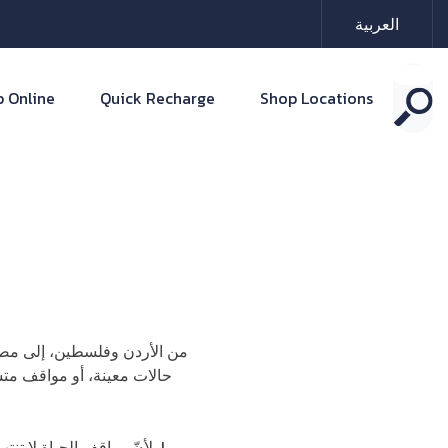
العربية
 Online
Quick Recharge
Shop Locations
من الأردن وفلسطين، إلى مصر 
حالات معينة، أو مواقف متشا
ولأنّ مواقف الحياة لا تنتهي، كذلك أمثالنا الشعبية وأعدادها، فهي حقاً كثيرة، وفي تزايد. حتّى بمقالنا هذا، وجدنا مثلاً شعبياً ينطبق عليه!