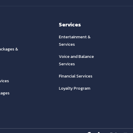
Services
Entertainment &
Services
ackages &
Voice and Balance
Services
Financial Services
vices
Loyalty Program
kages