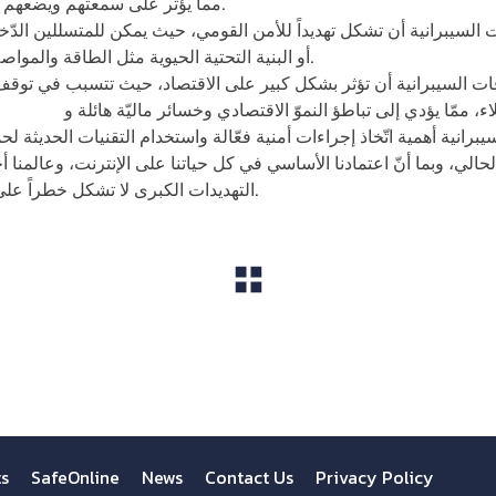
مما يؤثر على سمعتهم ويضعهم في خطر من الاستهداف المستقبلي.
ت السيبرانية أن تشكل تهديداً للأمن القومي، حيث يمكن للمتسللين الدّ
أو البنية التحتية الحيوية مثل الطاقة والمواصلات، مما يهدد استقرار الدولة وأمنها.
قات السيبرانية أن تؤثر بشكل كبير على الاقتصاد، حيث تتسبب في توقف ا
ء، ممّا يؤدي إلى تباطؤ النموّ الاقتصادي وخسائر ماليّة هائلة و
خسارة الت
رانية أهمية اتّخاذ إجراءات أمنية فعّالة واستخدام التقنيات الحديثة لحم
لحالي، وبما أنّ اعتمادنا الأساسي في كل حياتنا على الإنترنت، وعالمنا 
التهديدات الكبرى لا تشكل خطراً على جهة واحدة، وإنّما على عالمنا ككل.
View All
ts
SafeOnline
News
Contact Us
Privacy Policy