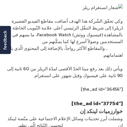
وكي تحقّق الشّركة هذا الهدف أضافت مقاطع الفيديو القصيرة
(ريلز) إلى شريط التنقّل الرئيسي أعلى علامة التّبويب الخاصّة
feedback
بالمشاهدة (فيسبوك ووتش) Facebook Watch، ما يسهم في منح
المستخدمين وصولاً أسرع لها كما يمكّنهم من
اكتشاف منشئي
المحتوى
، والمقاطع الأكثر رواجاً، بالإضافة إلى المحتوى الّذي يلائم
اهتماماتهم.
ويأتي ذلك بعد رفع ميتا الحدّ الأقصى لمدّة الريلز من 60 ثانية إلى
90 ثانية على فيسبوك وقبل شهور على انستغرام.
[the_ad id=”36456″]
[the_ad id=”37754″]
خوارزميات لينكد إن
وشملت أبرز تحديثات وسائل الإعلام الاجتماعية على منّصة لينكد
إن
الخوارزميات الخاصة بالمنصة
لتحسين النّتائج الّتي تظهر