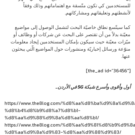
للمستخدمين كي تكون متّسقة مع اهتماماتهم وذلك وفقاً
لأنشطتهم وتعليقاتهم ومشاركاتهم.
كما سيتّسع نطاق خاصيّة البحث لتشمل الوصول إلى مواضيع
معيّنة بدلاً من أن تقتصر على البحث عن شركات أو وظائف أو
ميّزات معيّنة حيث سيكون بإمكان المستخدمين إيجاد معلومات
منوّعة ورسائل إخباريّة ومنشورات حول المواضيع الّتي يبحثون
عنها.
[the_ad id=”36456″]
أول وأقوى وأسرع شبكة 5G في الأردن..
اشترك الآن
https://www.the8log.com/%d8%aa%d8%ba%d9%8a%d9%8
%d8%b4%d8%b9%d8%a7%d8%b1-
%d8%aa%d9%88%d9%8a%d8%aa%d8%b1/
https://www.the8log.com/%d8%aa%d9%81%d8%b9%d9%8
%d8%aa%d9%8a%d9%83-%d8%aa%d9%88%d9%83/