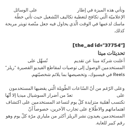
وتأتي هذه الميزة في إطار
تأثير السوشيال ميديا
على الوسائل
الإعلاميّة الّتي تكافح لتغطية تكاليف التّشغيل حيث تأتي خطّة
ماسك لدعمها في الوقت الّذي يحاول فيه جعل منّصة تويتر مربحة
كذلك.
[the_ad id=”37754″]
تحديثات ميتا
أعلنت شركة ميتا عن تقديم
ميزات جديدة
تُسهِّل على
المستخدمين الوصول إلى توصيات لمقاطع الفيديو القصيرة “ريلز”
Reels في فيسبوك، وتخصيصها بما يلائم شخصيّتهم.
وعلى الرّغم من أنّ السّاعات الطّويلة الّتي يقضيها المستخدمون
على
مقاطع الفيديو القصيرة
تعدّ من أضرار السوشيال ميديا إلا أنّها
تكتسب أهمّية متزايدة كلّ يوم لتساعد المستخدمين على اكتشاف
اهتماماتهم والاطّلاع على تجارب الآخرين، خصوصاً أنّ
المستخدمين يعيدون نشر الريلز أكثر من ملياري مرّة كلّ يوم وهو
رقم كبير للغاية.