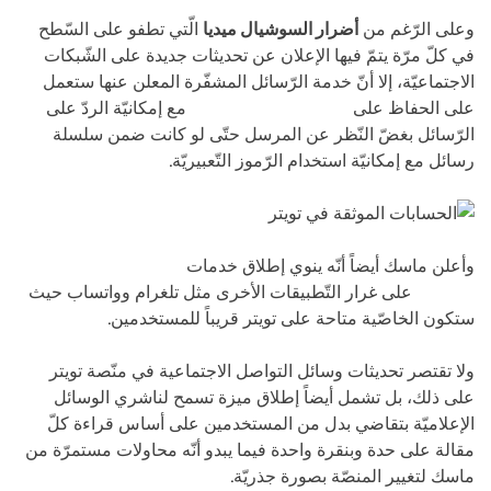
وعلى الرّغم من
أضرار السوشيال ميديا
الّتي تطفو على السّطح
في كلّ مرّة يتمّ فيها الإعلان عن تحديثات جديدة على الشّبكات
الاجتماعيّة، إلا أنّ خدمة الرّسائل المشفّرة المعلن عنها ستعمل
على الحفاظ على
خصوصية المستخدمين
مع إمكانيّة الردّ على
الرّسائل بغضّ النّظر عن المرسل حتّى لو كانت ضمن سلسلة
رسائل مع إمكانيّة استخدام الرّموز التّعبيريّة.
وأعلن ماسك أيضاً أنّه ينوي إطلاق خدمات
المكالمات الصوتية
والمرئية
على غرار التّطبيقات الأخرى مثل تلغرام وواتساب حيث
ستكون الخاصّية متاحة على تويتر قريباً للمستخدمين.
ولا تقتصر تحديثات وسائل التواصل الاجتماعية في منّصة تويتر
على ذلك، بل تشمل أيضاً إطلاق ميزة تسمح لناشري الوسائل
الإعلاميّة بتقاضي بدل من المستخدمين على أساس قراءة كلّ
مقالة على حدة وبنقرة واحدة فيما يبدو أنّه محاولات مستمرّة من
ماسك لتغيير المنصّة بصورة جذريّة.