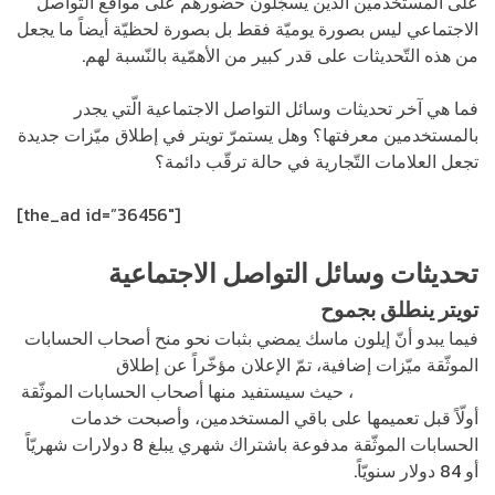
على المستخدمين الّذين يسجّلون حضورهم على مواقع التّواصل
الاجتماعي ليس بصورة يوميّة فقط بل بصورة لحظيّة أيضاً ما يجعل
من هذه التّحديثات على قدر كبير من الأهمّية بالنّسبة لهم.
فما هي آخر تحديثات وسائل التواصل الاجتماعية الّتي يجدر
بالمستخدمين معرفتها؟ وهل يستمرّ تويتر في إطلاق ميّزات جديدة
تجعل العلامات التّجارية في حالة ترقّب دائمة؟
[the_ad id=”36456″]
تحديثات وسائل التواصل الاجتماعية
تويتر ينطلق بجموح
فيما يبدو أنّ إيلون ماسك يمضي بثبات نحو منح أصحاب الحسابات
الموثّقة ميّزات إضافية، تمّ الإعلان مؤخّراً عن إطلاق
ميزة
الرسائل المشفرة
، حيث سيستفيد منها أصحاب الحسابات الموثّقة
أولّاً قبل تعميمها على باقي المستخدمين، وأصبحت خدمات
الحسابات الموثّقة مدفوعة باشتراك شهري يبلغ 8 دولارات شهريّاً
أو 84 دولار سنويّاً.