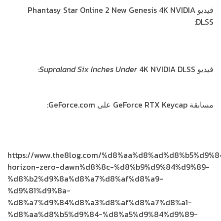
فيديو Phantasy Star Online 2 New Genesis 4K NVIDIA
DLSS:
https://www.youtube.com/watch?
v=HlvIzVsIVzI&feature=emb_title
فيديو
4K NVIDIA DLSS:
Supraland Six Inches Under
https://youtu.be/PzrIHgp-gck
مسابقة GeForce RTX Keycap على GeForce.com:
https://www.nvidia.com/en-us/geforce/news/geforce-
rtx-keycaps/
https://www.the8log.com/%d8%aa%d8%ad%d8%b5%d9%8
horizon-zero-dawn%d8%8c-%d8%b9%d9%84%d9%89-
%d8%b2%d9%8a%d8%a7%d8%af%d8%a9-
%d9%81%d9%8a-
%d8%a7%d9%84%d8%a3%d8%af%d8%a7%d8%a1-
%d8%aa%d8%b5%d9%84-%d8%a5%d9%84%d9%89-