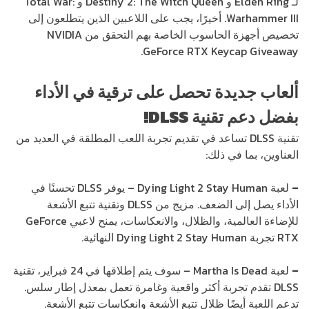
لـ Elden Ring و Destiny 2: The Witch Queen و Total War:
Warhammer III. أخيرًا، يجب على اللاعبين الذين يتطلعون إلى
تخصيص أجهزة الحاسوب الخاصة بهم التحقق من NVIDIA
GeForce RTX Keycap Giveaway.
ألعاب جديدة تحصل على ترقية في الأداء
بفضل دعم تقنية
DLSS
!
تقنية DLSS تساعد في تقديم تجربة اللعب المطلقة في العديد من
العناوين، بما في ذلك:
–
لعبة Dying Light 2 Stay Human – يوفر DLSS تحسنًا في
الأداء يصل إلى الضعف. مزيج من DLSS وتقنية تتبع الأشعة
للإضاءة العالمية، والظلال، والانعكاسات، يمنح لاعبي GeForce
RTX تجربة Dying Light 2 Stay Human النهائية.
–
لعبة Martha Is Dead – سوف يتم إطلاقها في 24 فبراير، تقنية
DLSS تقدم تجربة أكثر واقعية وغامرة تعمل بمعدل إطار سلس.
تدعم اللعبة أيضًا ظلال تتبع الأشعة وانعكاسات تتبع الأشعة.