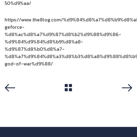
50%d9%aa/
https://www.the8log.com/%d9%84%d8%a7%d8%b9%d8%
geforce-
%d8%ac%d8%a7%d9%87%d8%b2%d9%88%d9%86-
%d9%84%d9%84%d8%b9%d8%a8-
%d9%87%d8%b0%d8%a7-
%d8%a7%d9%84%d8%a3%d8%b3%d8%a8%d9%88%d8%b
god-of-war%d9%88/
View All
Previous
Next