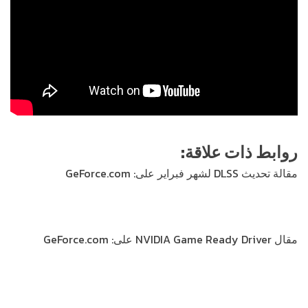
روابط ذات علاقة:
مقالة تحديث DLSS لشهر فبراير على: GeForce.com
https://www.nvidia.com/en-us/geforce/news/february-
2022-rtx-dlss-game-updates
مقال NVIDIA Game Ready Driver على: GeForce.com
https://www.nvidia.com/en-us/geforce/news/elden-
ring-destiny-2-witch-queen-total-war-warhammer-3-
game-ready-driver