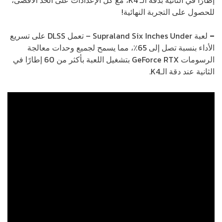
إطارًا في الثانية بدقة الـ K4، مع كل الإعدادات على الحد الأقصى،
للحصول على التجربة النهائية!
–
لعبة Supraland Six Inches Under – تعمل DLSS على تسريع
الأداء بنسبة تصل إلى 65٪، مما يسمح لجميع وحدات معالجة
الرسومات GeForce RTX بتشغيل اللعبة بأكثر من 60 إطارًا في
الثانية عند دقة الـK4.