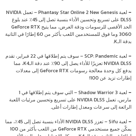
–
لعبة Phantasy Star Online 2 New Genesis – تعمل NVIDIA
DLSS على تسريع وتحسين الأداء بنسبة تصل إلى 45٪ عند بلوغ
الحد الأقصى للرسومات ودقة العرض، مما يتيح GeForce RTX
3060 وما فوق للمستخدمين اللعب بأكثر من 60 إطارًا في الثانية
بدقة الـK.
–
لعبة SCP: Pandemic – سوف يتم إطلاقها في 22 فبراير، تقدم
NVIDIA DLSS تعزيزًا للأداء يصل إلى 90٪ عند دقة الـK4، مما
يدفع كل وحدة معالجة رسومات GeForce RTX إلى معدلات
إطارات تزيد عن 100!
–
لعبة Shadow Warrior 3 – التي سوف يتم إطلاقها في 1
مارس، تعمل NVIDIA DLSS على تسريع وتحسين مرئيات اللعبة
الرائعة إلى سرعات ومعدل إطارات أعلى.
–
لعبة Sifu – تعزز NVIDIA DLSS الأداء بنسبة تصل إلى 45٪، مما
يمكّن جميع مستخدمي GeForce RTX من اللعب بأكثر من 100