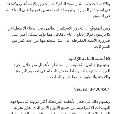
والآلات الجديدة، ممّا يسمح للشّركات بتحقيق تكلفة أعلى وكفاءة
في استخدام الموارد، ونتيجة لذلك ، تحسين قدرتها على المنافسة
في السوق.
ومن المتوقّع أن يتجاوز الاستثمار العالمي في الذكاء الاصطناعي
15 تريليون دولار بحلول عام 2025 ، مما يؤكد بشكل أكبر على
ضرورة الأتمتة المفرطة التي يتمّ استخدامها من عدد كبير من
الشركات.
10.أنظمة المناعة الرّقمية
وهو نهج شامل للتّخفيف من مخاطر الأعمال من خلال تحييد
العيوب والتهديدات ونقاط ضعف النظام في تصميم البرامج
والأتمتة والتطوير والعمليات والتّحليلات.
[the_ad id=”36456″]
ويسهم ذلك في جعل الأنظمة البرمجيّة أكثر مرونة في مواجهة
التهديدات الافتراضية من جميع الأنواع الأمر الذي يعزّز تجربة
العميل الإجمالية من خلال تقليل وقت التوقف عن العمل وزيادة