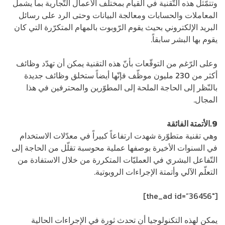
وتتمّثل هذه التّقنية في القيام بمختلف الأعمال التّجارية بما يشمل
المعاملات والحسابات ومعالجة البيانات وحتى الرد على رسائل
البريد الإلكتروني بحيث يقوم الرّوبوت بالمهام المتكرّرة التي كان
يقوم بها البشر سابقاً.
وعلى الرّغم من التوقّعات بأنّ هذه التقنية يمكن أن تهدّد وظائف
أكثر من 230 مليون موظّف فإنّها أيضاً ستخلق وظائف جديدة
بالنّظر إلى الحاجة الملحة إلى المطوّرين والمحترفين في هذا
المجال.
9.الأتمتة الفائقة
وهي تقنية متطوّرة شهدت ارتفاعاً كبيراً في معدّلات الاستخدام
في السنوات الأخيرة بوصفها عملية محوسبة تقلّل من الحاجة إلى
التّفاعل البشري في العمليّات المتكررة من خلال الاستفادة من
التعلّم الآلي وأتمتة الإجراءات الروبوتية.
[the_ad id=”36456″]
يمكن لهذه التكنولوجيا أن تحدث ثورة في الإجراءات الحالية