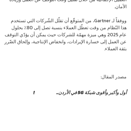
الأمان.
ووفقاً لـ Gartner، من المتوقّع أن تقلّل الشّركات التي تستخدم
هذا النّظام من وقت تعطّل العملاء بنسبة تصل إلى 80٪ بحلول
عام 2025 وهي ميزة مهمّة للشركات حيث يمكن أن يؤدّي التوقف
عن العمل إلى خسارة الإيرادات، وانخفاض الإنتاجية، وإلحاق الضّرر
بثقة العملاء.
مصدر المقال:
الرابط
أول وأكبر وأقوى شبكة 5G في الأردن..
اشترك الآن
!
https://www.the8log.com/%d9%85%d9%8a%d8%aa%d8%
%d8%a3%d8%a8%d9%84/
https://www.the8log.com/%d8%b4%d8%b1%d9%8a%d8%a
%d9%85%d8%a7%d8%b3%d9%83/