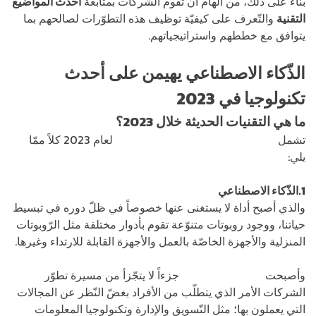
بناء على ذلك، من الهام أن تقوم الشركات بمتابعة
أحدث المواضيع
التقنية
والتّعرف على كيفيّة توظيف هذه التطوّرات لصالحهم بما
يتوافق مع خططهم واستراتيجياتهم.
الذّكاء الاصطناعي يهيمن على أحدث
تكنولوجيا في 2023
ما هي التقنيات الحديثة خلال 2023؟
تشمل
أحدث تكنولوجيا في التقنيات الحديثة
لعام 2023 كلاً ممّا
يلي:
1.الذّكاء الاصطناعي
والذي أصبح أداة لا يستغنى عنها خصوصاً في ظلّ دوره في تبسيط
حياتنا، ووجود روبوتات متنوّعة تقوم بأدوار مختلفة مثل الرّوبوتات
المنزلية والأجهزة الخاصّة بالعمل والأجهزة القابلة للارتداء وغيرها.
وأصبحت
الذّكاء الاصطناعي
جزءاً لا يتجّزأ من مسيرة تطوّر
الشركات الأمر الذي يتطلّب من الأفراد بغضّ النّظر عن المجالات
التي يعملون بها؛ مثل التّسويق والإدارة وتكنولوجيا المعلومات