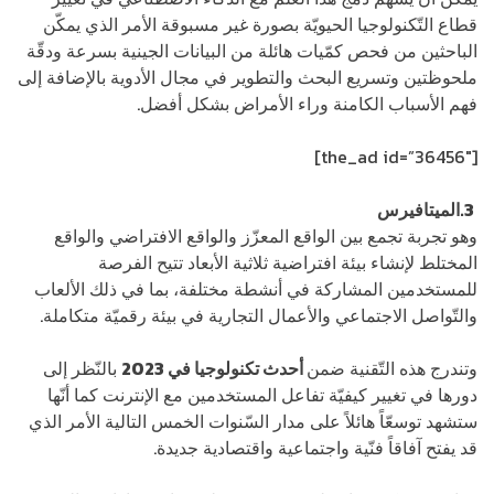
قطاع التّكنولوجيا الحيويّة بصورة غير مسبوقة الأمر الذي يمكّن
الباحثين من فحص كمّيات هائلة من البيانات الجينية بسرعة ودقّة
ملحوظتين وتسريع البحث والتطوير في مجال الأدوية بالإضافة إلى
فهم الأسباب الكامنة وراء الأمراض بشكل أفضل.
[the_ad id=”36456″]
3.الميتافيرس
وهو تجربة تجمع بين الواقع المعزّز والواقع الافتراضي والواقع
المختلط لإنشاء بيئة افتراضية ثلاثية الأبعاد تتيح الفرصة
للمستخدمين المشاركة في أنشطة مختلفة، بما في ذلك الألعاب
والتّواصل الاجتماعي والأعمال التجارية في بيئة رقميّة متكاملة.
وتندرج هذه التّقنية ضمن
أحدث تكنولوجيا في 2023
بالنّظر إلى
دورها في تغيير كيفيّة تفاعل المستخدمين مع الإنترنت كما أنّها
ستشهد توسعّاً هائلاً على مدار السّنوات الخمس التالية الأمر الذي
قد يفتح آفاقاً فنّية واجتماعية واقتصادية جديدة.