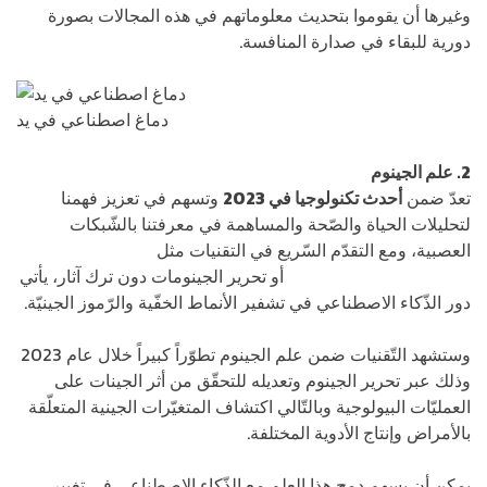
وغيرها أن يقوموا بتحديث معلوماتهم في هذه المجالات بصورة
دورية للبقاء في صدارة المنافسة.
دماغ اصطناعي في يد
2. علم الجينوم
تعدّ ضمن
أحدث تكنولوجيا في 2023
وتسهم في تعزيز فهمنا
لتحليلات الحياة والصّحة والمساهمة في معرفتنا بالشّبكات
العصبية، ومع التقدّم السّريع في التقنيات مثل
الذكاء الخاص
بالعوامل المسبّبة للأمراض
أو تحرير الجينومات دون ترك آثار، يأتي
دور الذّكاء الاصطناعي في تشفير الأنماط الخفّية والرّموز الجينيّة.
وستشهد التّقنيات ضمن علم الجينوم تطوّراً كبيراً خلال عام 2023
وذلك عبر تحرير الجينوم وتعديله للتحقّق من أثر الجينات على
العمليّات البيولوجية وبالتّالي اكتشاف المتغيّرات الجينية المتعلّقة
بالأمراض وإنتاج الأدوية المختلفة.
يمكن أن يسهم دمج هذا العلم مع الذّكاء الاصطناعي في تغيير