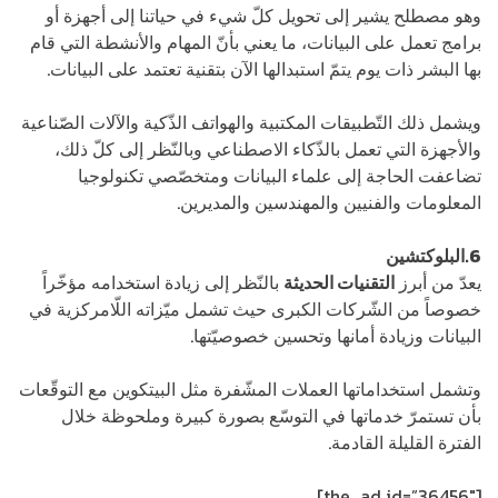
وهو مصطلح يشير إلى تحويل كلّ شيء في حياتنا إلى أجهزة أو
برامج تعمل على البيانات، ما يعني بأنّ المهام والأنشطة التي قام
بها البشر ذات يوم يتمّ استبدالها الآن بتقنية تعتمد على البيانات.
ويشمل ذلك التّطبيقات المكتبية والهواتف الذّكية والآلات الصّناعية
والأجهزة التي تعمل بالذّكاء الاصطناعي وبالنّظر إلى كلّ ذلك،
تضاعفت الحاجة إلى علماء البيانات ومتخصّصي تكنولوجيا
المعلومات والفنيين والمهندسين والمديرين.
6.البلوكتشين
يعدّ من أبرز
التقنيات الحديثة
بالنّظر إلى زيادة استخدامه مؤخّراً
خصوصاً من الشّركات الكبرى حيث تشمل ميّزاته اللّامركزية في
البيانات وزيادة أمانها وتحسين خصوصيّتها.
وتشمل استخداماتها العملات المشّفرة مثل البيتكوين مع التوقّعات
بأن تستمرّ خدماتها في التوسّع بصورة كبيرة وملحوظة خلال
الفترة القليلة القادمة.
[the_ad id=”36456″]