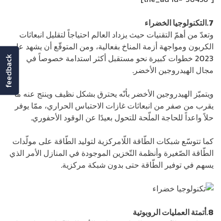
7.التكنولوجيا الخضراء
وتعدّ من أهمّ التقنيات حيث يزداد العالم احتياجاً لتقليل انبعاثات
الكربون ومواجهة أزمة المناخ بفعالية، ومن المتوقّع أن يشهد عام
2023 خطوات كبيرة نحو مستقبل أكثر استدامة خصوصاً في
feedback
مجال الهيدروجين الأخضر.
ويتميّز الهيدروجين الأخضر بأنّه يحترق بشكل نظيف وينتج عنه ما
يقرب من صفر من انبعاثات غازات الاحتباس الحراري، ممّا يوفر
حلاً واعداً للحاجة الملّحة للتحول بعيدًا عن الوقود الأحفوري.
كما تتوسّع شبكات الطّاقة اللّامركزية لتوليد الطّاقة على مولّدات
الطّاقة الصّغيرة وأنظمة التّخزين الموجودة في المنازل الأمر الذي
يسهم في توفير الطّاقة حتى بدون شبكة مركزية.
8.أتمتة العمليات الروبوتية