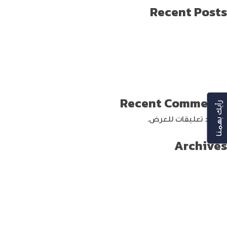
Recent Posts
طريقة العثور على ايفون مفقود
كيف تختار افضل لابتوب جيمنج؟
دليل شامل حول كيفية حماية حساب الفيس بوك من الاختراق
تحديث ماك ميني لإنتاج اصغر جهاز كمبيوتر من أبل
كيفية حماية الواي فاي … خطوات ونصائح
Recent Comments
رأيك بهمنا
لا توجد تعليقات للعرض.
Archives
سبتمبر 2024
أغسطس 2024
يوليو 2024
يونيو 2024
مايو 2024
أبريل 2024