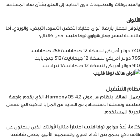
والفيديوهات والتطبيقات دون الحاجة إلى القلق بشأن نفاد المساحة.
الألوان
يتوفر الجهاز بأربعة ألوان جذابة: الأخضر، الأسود، الأبيض، والوردي. أما
بالنسبة
لسعر جهاز هواوي نوفا فليب
، فهي كالتالي:
740 دولار أمريكي لنسخة 12 جيجابايت/256 جيجابايت.
795 دولار أمريكي لنسخة 12 جيجابايت/512 جيجابايت.
910 دولار أمريكي لنسخة 12 جيجابايت/1 تيرابايت.
نظام التشغيل
يعمل الهاتف بنظام هارموني HarmonyOS 4.2، الذي يقدم واجهة
سلسة وسهلة الاستخدام، مع العديد من المزايا الذكية التي تسهل
تجربة المستخدم.
ختاماً، يُعدّ هواوي
نوفا فليب
اختياراً مثالياً لأولئك الذين يبحثون عن
هاتف ذكي يجمع بين الأداء القوي والتصميم الأنيق. بفضل شاشته