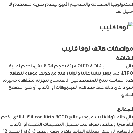
التكنولوجيا المتقدمة والتصميم الأنيق ليقدم تجربة مستخدم لا
مثيل لها.
مواصفات هاتف نوفا فليب
الشاشة
يأتي
نوفا فليب
بشاشة OLED مرنة بحجم 6.94 إنش، تدعم تقنية
LTPO، مما يوفر تبايناً عالياً وألواناً زاهية مع كونها موفرة للطاقة.
هذه الشاشة تتيح للمستخدمين الاستمتاع بتجربة مشاهدة مميزة،
سواء كان ذلك عند مشاهدة الفيديوهات أو الألعاب أو حتى التصفح
العادي.
المعالج
يأتي هاتف
نوفا فليب
مزود بمعالج HiSilicon Kirin 8000، الذي يقدم
أداءً قوياً وسلساً، سواء عند تشغيل التطبيقات الثقيلة أو الألعاب.
بالإضافة إلى ذلك، يمتلك الهاتف ذاكرة وصول عشوائي (رام) بسعة 12