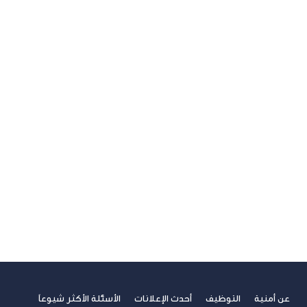
U ترند
آخر مستجدات التكنولوجيا
الاتصالات
الامن السيبراني
الجيل الخامس
الخدمات المالية الرقمية
تسلية
تكنولوجيا
ريادة الأعمال
صحة
غير مصنف
فيديوهات
مسابقة الكتابة لطلاب الجامعات
مشاركات القراء
نصائح مهنية
عن أمنية
التوظيف
أحدث الإعلانات
الأسئلة الأكثر شيوعاً