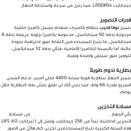
جيجابايت LPDDR5x، مما يعزز من سرعة واستجابة الجهاز.
قدرات التصوير
يتميز
نوفا فليب
بنظام كاميرات متقدّم يشمل كاميرا خلفيّة
مزدوجة بدقة 50 ميجابكسل، مدعومة بكاميرا بزاوية عريضة بدقة 8
ميجابكسل، ما يتيح للمستخدمين التقاط صور احترافية بجودة
عالية. أما بالنسبة للكاميرا الأمامية، فتأتي بدقة 32 ميجابكسل،
لتوفير صور سيلفي واضحة ونقية.
بطارية تدوم طويلاً
يتميز الجهاز ببطارية قوية بسعة 4400 مللي أمبير، تدعم الشحن
السريع بقدرة 66 واط، مما يعني أنك لن تقلق بشأن نفاد البطارية خلال
يومك.
مساحة التخزين
يأتي الجهاز
بثلاثة خيارات من مساحة التخزين الداخلية
من مساحة
التخزين الداخلية، تبدأ من 256 جيجابايت وتصل إلى 1 تيرابايت UFS 4.0.
هذه السعة الكبيرة تتيح للمستخدمين تخزين كم هائل من الصور