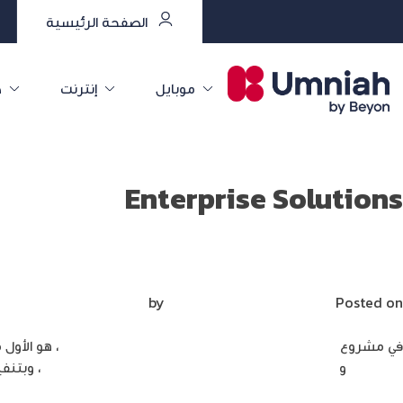
الصفحة الرئيسية
موبايل
إنترنت
خ
Enterprise Solutions
مشروع “نظام الربط والحماية الإكترونيّة”؛ ثورة 
Posted on
يناير 25, 2021
by
Mirna Mirna
في مشروع
وطني ضخم “نظام الربط والحماية الإلكترونيّة”
، هو الأول
والتعليم
و
هيئة الاتصالات الخاصة في القوّات المسلّحة الأردنيّة
، وبتنف