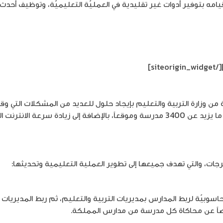
مه بتوفير أدوات غير تقليدية في العمليّة التعليميّة، وتوظيف أحدث ا
[/siteorigin_widget]
لعام 2016، رغبة من وزارة التربية والتعليم بإيجاد حلول للعديد من المشكلات ا
ت، والتي تهدف جميعها إلى تطوير العملية التعليمية وتحديثها:
بيّة لربط المدارس بمديريات التربية والتعليم، ثم ربط المديريات بمر
عوضاً عن محاكاة كل مدرسة من مدارس المملكة.