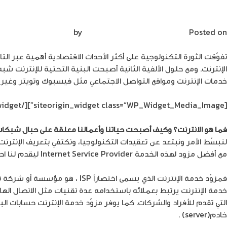
0
Trust
اختيار مزود خدمة الإنترنت طريقك للحصول على
Security
Posted on
نوفمبر 26, 2018
by
Mirna Mirna
Amid
Repeated
تفوّقت الثورة التكنولوجية على أكثر الأحداث الاقتصادية أهمية عبر ال
Security
الإنترنت. ومع حلول الألفية الثانية أصبحت البنية التحتية للإنترنت
Breaches
خدمات الإنترنت ومواقع التواصل الاجتماعي مثل فيسبوك وتويتر وغير
[/siteorigin_widget]
[siteorigin_widget class=”WP_Widget_Media_Image”]
فما هو الانترنت؟ وكيف أصبحت حياتنا وأعمالنا معلقة على حبال شبكات
لنبسّط الأمر ونبتعد عن تعقيدات التكنولوجيا، ونكتفي بتعريف الإنتر
مع أفضل مزود لهذه الخدمة Internet Service Provider ليقدم لنا احتياجاتنا من هذه الشبكة العنكبوتية.
فمزوّد خدمة الإنترنت الذي يسم
التي تقدم للأفراد والشركات. كما يوفر مزوّد خدمة الإنترنت حسابات
خادم(server) .