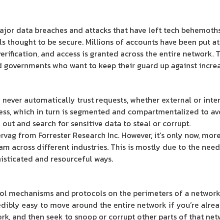
والحماية
الإكترونيّة”؛
jor data breaches and attacks that have left tech behemoths
ثورة
 thought to be secure. Millions of accounts have been put at 
تكنولوجيّة
erification, and access is granted across the entire network.
في
 governments who want to keep their guard up against increa
مجال
التعليم
في
ld never automatically trust requests, whether external or int
الأردن
cess, which in turn is segmented and compartmentalized to av
out and search for sensitive data to steal or corrupt.
ag from Forrester Research Inc. However, it’s only now, more 
m across different industries. This is mostly due to the need
isticated and resourceful ways.
ol mechanisms and protocols on the perimeters of a network.
credibly easy to move around the entire network if you’re alre
rk, and then seek to snoop or corrupt other parts of that net