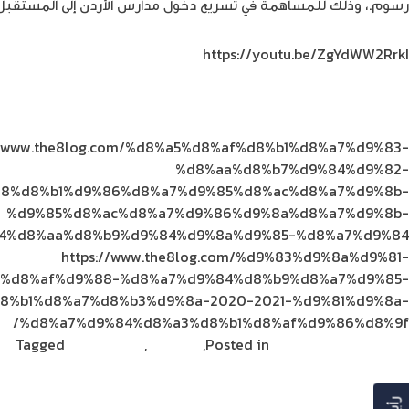
رسوم.، وذلك للمساهمة في تسريع دخول مدارس الأردن إلى المستقبل ال
https://youtu.be/ZgYdWW2RrkI
://www.the8log.com/%d8%a5%d8%af%d8%b1%d8%a7%d9%83-
%d8%aa%d8%b7%d9%84%d9%82-
8%d8%b1%d9%86%d8%a7%d9%85%d8%ac%d8%a7%d9%8b-
%d9%85%d8%ac%d8%a7%d9%86%d9%8a%d8%a7%d9%8b-
4%d8%aa%d8%b9%d9%84%d9%8a%d9%85-%d8%a7%d9%84/
https://www.the8log.com/%d9%83%d9%8a%d9%81-
%d8%af%d9%88-%d8%a7%d9%84%d8%b9%d8%a7%d9%85-
8%b1%d8%a7%d8%b3%d9%8a-2020-2021-%d9%81%d9%8a-
%d8%a7%d9%84%d8%a3%d8%b1%d8%af%d9%86%d8%9f/
Enterprise Solutions
Posted in
,
الاتصالات
,
ريادة الأعمال
Tagged
أمني
0 Trust Security Amid Repeated Security Breaches