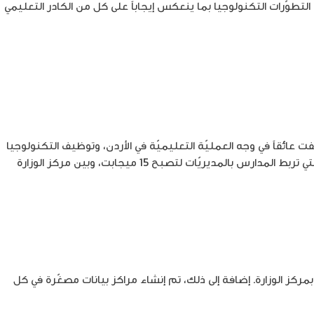
لتطوّرات التكنولوجيا بما ينعكس إيجاباً على كل من الكادر التعليمي
لتي وقفت عائقاً في وجه العمليّة التعليميّة في الأردن، وتوظيف التكنولوجيا
الحديثة، التي تقدّمها شركة أمنية، لتهيئة البنية التحتيّة اللازمة لربط ما يزيد عن 3400 مدرسة وموقعاً، بالإضافة إلى زيادة سرعة الانترنت التي تربط المدارس بالمديريّات لتصبح 15 ميجابت، وبين مركز الوزارة
كز الوزارة. إضافة إلى ذلك، تم إنشاء مراكز بيانات مصغّرة في كل