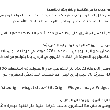
5- مجموعة من الأنظمة الإلكترونيّة المتكاملة
من خلال هذا المشروع، يتم تركيب أجهزة خاصة بضبط الدوام المدرسي في
دقة عالية، بحيث تغطي المداخل والمخارج والساحات والأقسام.
كما يعمل المشروع على ربط جميع هذه الأنظمة بنظام تحكم شامل في مرك
مراحل مشروع “نظام الربط والحماية الإلكترونيّة”
التكنولوجيا الحديثة في النظام التربوي في الأردن، بما يتواءم مع أهد
وخلال المرحلة الثانية، التي تمتد على مدار 5 سنوات، تم استهداف 800 مدرسة جديدة، ليصل العدد الكلّي من المدارس المستفيدة من مشروع “
43 مديريّة 76 مبنى إداري. ليس هذا فحسب، لقد تمكّن المشروع من استهداف 1.3 مليون طالب وطالبة على مقاعد الدراسة، و100 ألف موظف من موظفي وزارة التربية والتعليم.
[siteorigin_widget class=”SiteOrigin_Widget_Image_Widget”]
انترنت آمن وسريع ومجاني للمدارس
وعلى هامش هذا المشروع، عملت شركة أمنية على تنفيذ مبادرة ذاتيّة، استهدفت من