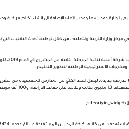
 الوزارة ومدارسها ومديرياتها، بالإضافة إلى إنشاء نظام مراقبة وح
ز وزارة التربية والتعليم، من خلال توظيف أحدث التقنيات التي تمكّ
بعد أن نجح ال
اف ومخرجات الاستراتيجية الوطنية لتطوير التعليم.
[/siteorigin_widget]
 خلالها كافة المدارس المستفيدة والبالغ عددها 3424 مدرسة، وقدّمت لها