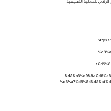
رقمي للعمليّة التعليميّة.
التلفزيون الأردني Jordan TV
https
%d8%a
%d9%8
%d8%b3%d9%8a%d8%a8
%d8%a7%d9%84%d8%af%d
on
ة | Umniah
Leave a Comment
مشروع
“نظام
الربط