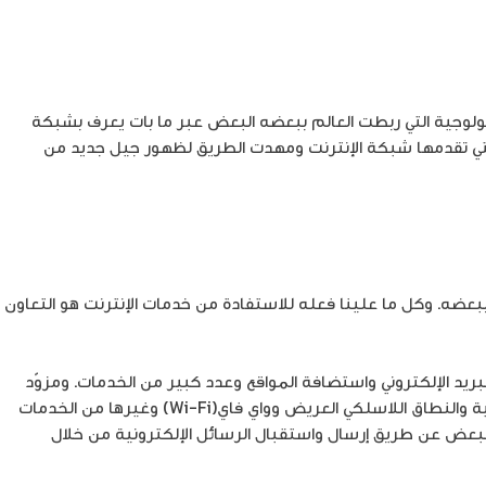
تكنولوجية التي ربطت العالم ببعضه البعض عبر ما بات يعرف بشبكة
ت التي تقدمها شبكة الإنترنت ومهدت الطريق لظهور جيل جديد من
بعضه. وكل ما علينا فعله للاستفادة من خدمات الإنترنت هو التعاون
تعلقة بها مثل البريد الإلكتروني واستضافة المواقع وعدد كبير من الخدمات. ومزوّد
خدمة الإنترنت يرتبط بعملائه باستخدامه عدة تقنيات مثل الاتصال الهاتفي وخط المشترك الرقمي للاتصال(DSL) وكابل المودم والألياف الضوئية والنطاق اللاسلكي العريض وواي فاي(Wi-Fi) وغيرها من الخدمات
البعض عن طريق إرسال واستقبال الرسائل الإلكترونية من خلال