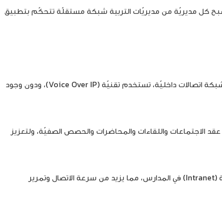
بح كل مديريّة من مديريّات التربية شبكة مستقلّة تتحكّم بتطبيق
من خلال مشروع “نظام الربط والحماية الإلكترونيّة”، أصبح بإمكان وزارة التربية والتعليم ومديرياتها ومدارسها التواصل فيما بينهم داخل شبكة اتصالات داخليّة، تستخدم تقنيّة (Voice Over IP)، ودون وجود
 عقد الاجتماعات واللقاءات والمحاضرات والحصص الصفيّة، ولتعزيز
لتسهيل عمليّة التواصل، وتسريع عمليَة اتخاذ القرارات الخاصة بالعمليّة التعليميّة، يستخدم المشروع شبكة اتصالات خاصة وآمنة وسريعة (Intranet) في المدارس، مما يزيد من سرعة الاتصال وتمرير