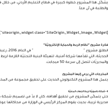
يشكّل هذا المشروع خطوة كبيرة في قطاع التعليم الأردني، من خلال قيا
والطلبة في آن معاً.
[siteorigin_widget class=”SiteOrigin_Widget_Image_Widget”]
فكرة مشروع “نظام الربط والحماية الإلكترونيّة”
انطلق مشروع “
نظام الربط والحماية الإلكترونيّة
” في ا
والمديريّات لتصل إلى سرعة 50 ميجابت.
المخرجات التي يرمي إليها المشروع
يعمل هذا المشروع التكنولوجي الحديث على تحقيق مجموعة من المخرجا
1- شبكة حاسوبيّة لربط الجهات المعنيّة
حتى يتمكّن المشروع من تحقيق أهدافه، كان لا بدّ من تصميم شبكة حاسو
مديرية تربية، بحيث يقوم المركز الرئيسي في الوزارة من محاكاتها 