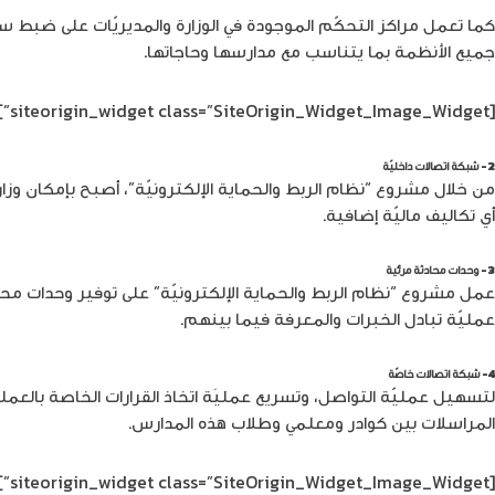
كما تعمل مراكز التحكّم الموجودة في الوزارة والمديريّات على ضبط 
جميع الأنظمة بما يتناسب مع مدارسها وحاجاتها.
[siteorigin_widget class=”SiteOrigin_Widget_Image_Widget”]
2- شبكة اتصالات داخليّة
أي تكاليف ماليّة إضافية.
3- وحدات محادثة مرئية
عمل مشروع “نظام الربط والحماية الإلكترونيّة” على توفير وحدات محا
عمليّة تبادل الخبرات والمعرفة فيما بينهم.
4- شبكة اتصالات خاصّة
المراسلات بين كوادر ومعلمي وطلاب هذه المدارس.
[siteorigin_widget class=”SiteOrigin_Widget_Image_Widget”]