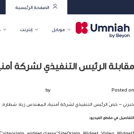
الصفحة الرئيسية
موبايل
إنترنت
خ
مقابلة الرئيس التنفيذي لشركة أمن
Posted on
يوليو 20, 2020
by
Mirna Mirna
خبرني – خصّ الرئيس التنفيذي لشركة أمنية، المهندس زياد شطارة، موقع “خبرني”
التفاصيل في مقطع الفيديو:
[siteorigin_widget class=”SiteOrigin_Widget_Video_Widget”]