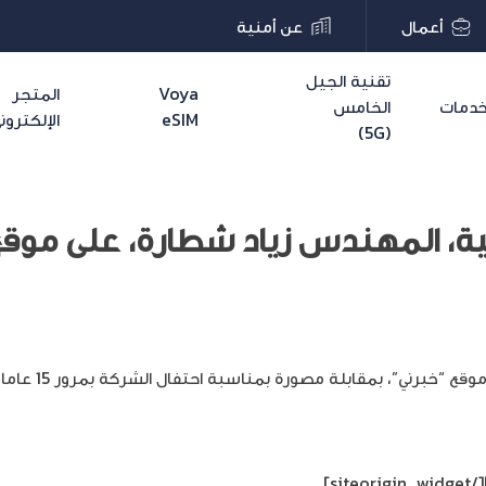
أعمال
عن أمنية
تقنية الجيل
Voya
المتجر
دمات
الخامس
eSIM
الإلكترون
(5G)
ية، المهندس زياد شطارة، على موقع
، بمقابلة مصورة بمناسبة احتفال الشركة بمرور 15 عاما على تأسيسها.
[/siteorigin_widget]