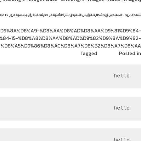
شاهد المزيد – المهندس زياد شطارة، الرئيس التنفيذي لشركة أمنية في حديثه لقناة رؤيا بمناسبة مرور 15 عاماً على تأسيس الشركة
%86%D9%8A%D8%A9-%D8%AA%D8%AD%D8%AA%D9%81%D9%84-
%84-15-%D8%A8%D8%AA%D8%AD%D9%82%D9%8A%D9%82-
%D8%A5%D9%86%D8%AC%D8%A7%D8%B2%D8%A7%D8%AA/
Posted in
فيديوهات
Tagged
أمنية | Umniah
 hello
 hello
 hello