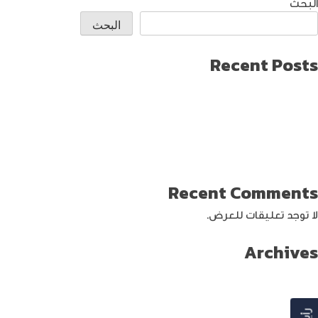
البحث
البحث
Recent Posts
طريقة العثور على ايفون مفقود
كيف تختار افضل لابتوب جيمنج؟
دليل شامل حول كيفية حماية حساب الفيس بوك من الاختراق
تحديث ماك ميني لإنتاج اصغر جهاز كمبيوتر من أبل
كيفية حماية الواي فاي … خطوات ونصائح
Recent Comments
لا توجد تعليقات للعرض.
Archives
سبتمبر 2024
أغسطس 2024
يوليو 2024