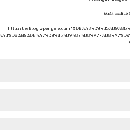
http://the8log.wpengine.com/%D8%A3%D9%85%D9
%A8%D8%B9%D8%A7%D9%85%D9%87%D8%A7-%D8%A7%D9