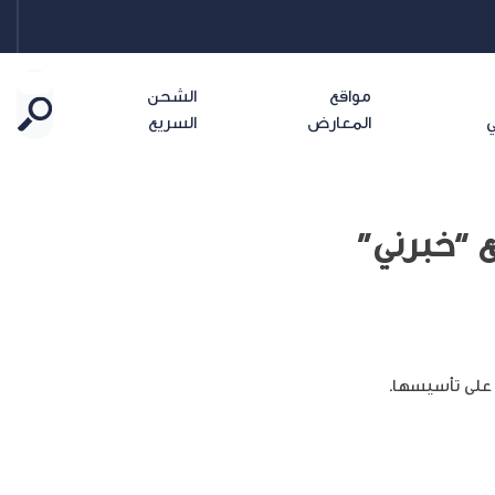
مواقع
الشحن
ي
المعارض
السريع
 “خبرني”