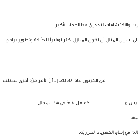
رات والاكتشافات لتحقيق هذا الهدف الأكبر.
 سبيل المثال أن تكون المنازل أكثر توفيراً للطّاقة وتطوير برامج
يئة خالية تماماً
من الكربون عام 2050، إلا أنّ الأمر مرّة أخرى يتطلّب
فيرس و
الذّكاء الاصطناعي
كعامل هامّ في هذا المجال.
ها.
م في إنتاج الكهرباء الحراريّة.