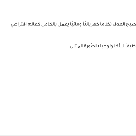
بح الهدف نظاماً كهربائيّاً ومائيّاً يعمل بالكامل كعالم افتراضي
يفاً للتّكنولوجيا بالصّورة المثلى.