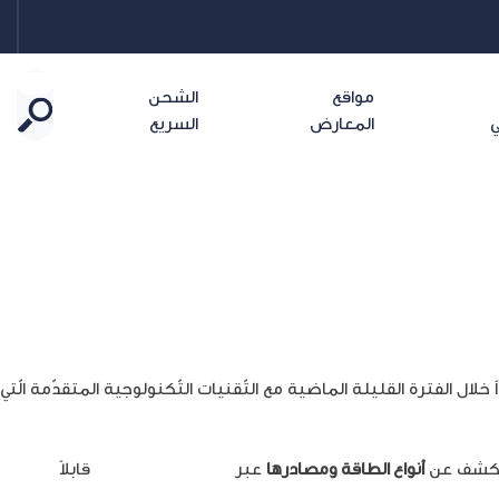
مواقع
الشحن
ي
المعارض
السريع
ً خلال الفترة القليلة الماضية مع التّقنيات التّكنولوجية المتقدّمة الّتي
الكشف عن
أنواع الطاقة ومصادرها
عبر
عوالم الميتافيرس
قابلاً