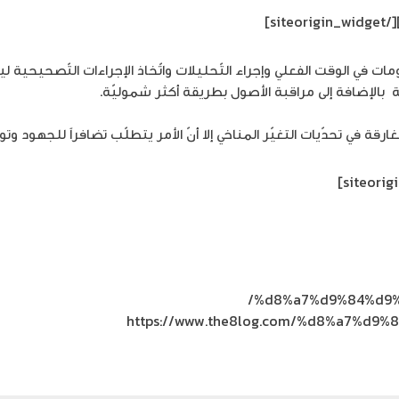
[/siteorigin_widget]
ت في الوقت الفعلي وإجراء التّحليلات واتّخاذ الإجراءات التّصحيحية ليص
الإضافة إلى مراقبة الأصول بطريقة أكثر شموليّة.
قة في تحدّيات التغيّر المناخي إلا أنّ الأمر يتطلّب تضافراً للجهود وتوظ
%d8%a7%d9%84%d9%
https://www.the8log.com/%d8%a7%d