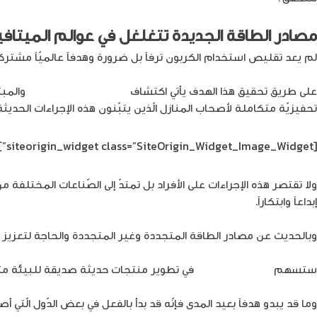
مصادر الطاقة الجديدة تتغلغل في عوالم الميتاف
لم يعد تقليص استخدام الكربون ترفاً بل ضرورة وهدفاً عالميّاً مشتركا
على طريق تحقيق هذا الهدف يأتي اكتشاف
مصادر الطاقة الجديدة
والمبت
تحفيزيّة متكاملة لأصحاب المنازل الّذين يتبّنون هذه الإجراءات الحديثة
[siteorigin_widget class=”SiteOrigin_Widget_Image_Widget”]
ولا تقتصر هذه الإجراءات على الأفراد بل تمتدّ إلى الصّناعات المختلفة 
إبداعاً وابتكاراً.
وبالحديث عن مصادر الطاقة المتجددة وغير المتجددة والحاجة لتعزيز الأ
ستسهم
التّقنيات الحديثة
في تطوير منتجات حديثة صديقة للبيئة مثل ا
وما قد يبدو هدفاً بعيد المدى فإنّه قد بدأ بالفعل في بعض الدّول الّتي أ