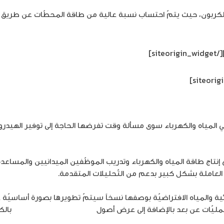
ات الكربون، حيث يتمّ احتساب نسبة عالية من طاقة المحطّات عن طريق
[/siteorigin_widget]
 المياه والكهرباء سوى مسألة وقت تفرضها الحاجة إلى توفير الهيدروج
قع إنتاج طاقة المياه والكهرباء وتدريب الموظّفين الميدانيين والمساعدة
العاملة بشكل كبير بدعم من التّحليلات المتقدمة.
ة والمياه الافتراضيّة بوصفها نسخاً سيتمّ تطويرها بصورة أساسيّة عل
عمليّات عن بعد بالإضافة إلى عرض أصول
الطّاقة الكهربائية والمياه
بالك