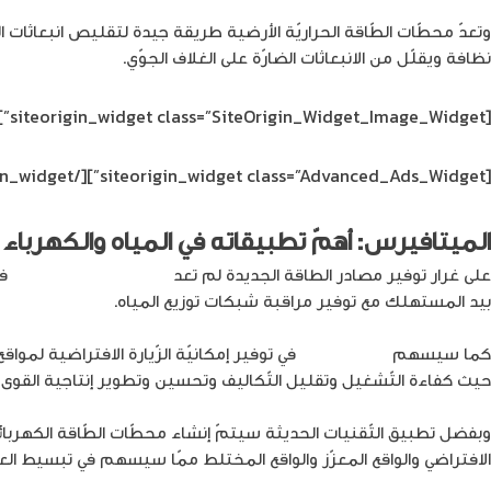
وتعدّ محطّات الطّاقة الحراريّة الأرضية طريقة جيدة لتقليص انبعاث
نظافة ويقلّل من الانبعاثات الضارّة على الغلاف الجوّي.
[siteorigin_widget class=”SiteOrigin_Widget_Image_Widget”]
[/siteorigin_widget]
[siteorigin_widget class=”Advanced_Ads_Widget”]
الميتافيرس: أهمّ تطبيقاته في المياه والكهرباء
على غرار توفير مصادر الطاقة الجديدة لم تعد
تطبيقات الميتافيرس
في
بيد المستهلك مع توفير مراقبة شبكات توزيع المياه.
كما سيسهم
الميتافيرس
في توفير إمكانيّة الزّيارة الافتراضية لموا
حيث كفاءة التّشغيل وتقليل التّكاليف وتحسين وتطوير إنتاجية القوى 
وبفضل تطبيق التّقنيات الحديثة سيتمّ إنشاء محطّات الطّاقة الكهربائي
الافتراضي والواقع المعزّز والواقع المختلط ممّا سيسهم في تبسيط ال