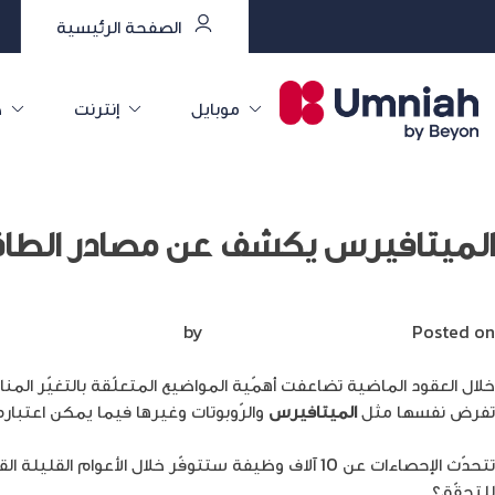
الصفحة الرئيسية
موبايل
إنترنت
خ
الميتافيرس يكشف عن مصادر الطاق
Posted on
أبريل 11, 2023
by
Mirna Mirna
خلال العقود الماضية تضاعفت أهمّية المواضيع المتعلّقة بالتغيّر الم
تفرض نفسها مثل
الميتافيرس
والرّوبوتات وغيرها فيما يمكن اعتباره س
تتحدّث الإحصاءات عن 10 آلاف وظيفة ستتوفّر خلال الأعوام القليلة القادمة في الاتحادّ الأوروبي
للتحقّق؟