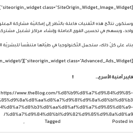
[siteorigin_widget class=”SiteOrigin_Widget_Image_Widget”]
وستكون نتائج هذه التّقنيات فاعلة بالنّظر إلى إمكانيّة مشاركة المعلوما
واحد، ويسهم في تحسين القوى العاملة وإنشاء مراكز تشغيل مشتركة ب
بناء على كلّ ذلك، ستحمل التّكنولوجيا في طيّاتها متنفّساً للبشريّة الغار
[/siteorigin_widget]
[siteorigin_widget class=”Advanced_Ads_Widget”]
فايبر أمنية الأسرع..
اشترك الآن
!
https://www.the8log.com/%d8%b9%d8%a7%d9%84%d9%85-
85%d9%8a%d8%aa%d8%a7%d9%81%d9%8a%d8%b1%d8%b3/
9%84%d8%a7%d8%b3%d8%aa%d8%af%d8%a7%d9%85%d8%a9-
%d8%a7%d9%84%d8%b1%d9%82%d9%85%d9%8a%d8%a9/
Posted in
آخر مستجدات التكنولوجيا
Tagged
الاستدامة
,
الميتافيرس