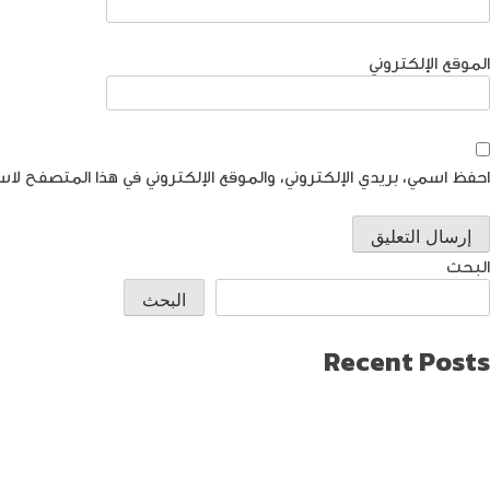
الموقع الإلكتروني
احفظ اسمي، بريدي الإلكتروني، والموقع الإلكتروني في هذا المتصفح لاس
البحث
البحث
Recent Posts
طريقة العثور على ايفون مفقود
كيف تختار افضل لابتوب جيمنج؟
دليل شامل حول كيفية حماية حساب الفيس بوك من الاختراق
تحديث ماك ميني لإنتاج اصغر جهاز كمبيوتر من أبل