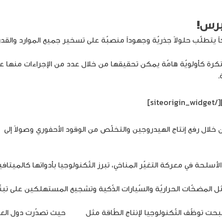
يرس!
ً يتطلّب حلولاً جذريّة وجهوداً منصبّة على تسخير جميع الموارد والقد
كرة كأولويّة هامّة يمكن تحقيقها من خلال عدد من الإجراءات منها على
.
[/siteorigin_widget]
من خلال رفع إنتاج الهيدروجين والتخلّص من الوقود الأحفوري وصولاً إلى
ب
سلحة في معركة التغيّر المناخي، تبرز التّكنولوجيا بأدواتها كالميتا
لمضخّات الحراريّة والسّيارات الذّكية وتشجيع المستهلكين على تبنّي
صبحت توظّف التّكنولوجيا لإنتاج الطّاقة مثل
تركيا
حيث تصد
رت دول العال