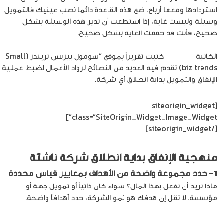
استردادها ومعها أرباح. ضع هذه القاعدة دائما نصب عينيك فالتمويل
وسيلة وليست غاية، إذا استطعت أن تدير هذه الوسيلة بشكل
صحيح، فأنت قد حققت الغاية بشكل صحيح.
الكاتبة
آني بيلون
كتبت تقريراً بموقع “سومول بيزنس تريندز (Small
biz trends) تقدم فيه العديد من النصائح لرواد الأعمال لضبط عملية
الإنفاق والتمويل بداية انطلاق أي شركة.
[siteorigin_widget
class=”SiteOrigin_Widget_Image_Widget”]
[/siteorigin_widget]
منهجية الإنفاق بداية انطلاق شركة ناشئة
1- حدد مجموعة واضحة من الأهداف بمعايير قياس محددة
ماذا تريد أن تفعل بهذا المال؟ سواء كان ذاتياً أو تمويل جهة أو
مؤسسة. لا تقل إن هدفك هو نمو الشركة، حدد أهدافاً واضحة.