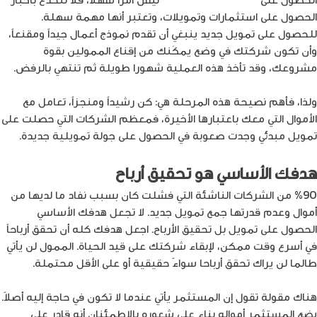
الحصول على استثمارات وتمويلات، وتعتبر أنها مهمة سهلة.
للحصول على تمويل جديد ينبغي أن تقدم نموذج أعمال جيداً ومقنعاً،
وأن تكون شركتك في وضع يمكَنك من إقناع الممولين بقوة
مشروعك، وقد تأخذ هذه العملية شهورا طويلة ثم تنتهي بالرفض.
ولذا، فأهم نصيحة هذه المرحلة هي: كن رشيداً ومنجزاً، تعامل مع
الأموال التي معك باعتبارها الأخيرة، فمعظم الشركات التي حصلت على
تمويل مبدئي وجدت صعوبة في الحصول على جولة تمويلية جديدة.
هدفك الأساسي هو تحقيق أرباح
%90 من الشركات الناشئة التي فشلت كان بسبب نفاد ما لديها من
أموال وعدم قدرتها جمع تمويل جديد. لا تجعل هدفك الأساسي
الحصول على تمويل بل تحقيق الأرباح. اجعل هدفك كله أن تحقق أرباحاً
في أسرع وقت ممكن، لإبقاء شركتك على قيد الحياة. الممول لن يأتي
طالما لن يراك تحقق أرباحا سواءً حقيقية أو على الأقل محتملة.
هناك مقولة تقول إن المستثمر يأتي عندما لا تكون في حاجة إليه أصلاً.
يضع المستثمر أمواله بناء على شعوره بالاطمئنان أنه قادر على