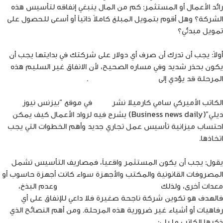
رائد الأعمال أو المستثمر: كم من المال ينبغي إنفاقه لتأسيس هذه
الشركة؟ وهل أقوم بتمويل المبلغ كاملاً ذاتياً أو أسعى للحصول على
تمويل مبدئي؟
أولاً: يجب أن تدرك أن صرف أي دولار على شركتك في بدايتها يجب أن
يكون بحذر شديد وفي مساره الصحيح، لأن الانفاق غير السليم هذه
المرحلة قد يؤدي إلى
فشل شركتك سريعاً
.
الكاتب الأميركي سامي كارميلا نشر
مقالاً
في موقع “بيزنس نيوز
ديلي”(Business news daily) يشرح فيه لرواد الأعمال كيف يمكن
احتساب ميزانية تأسيس عمل تجاري جديد وأهم الخطوات التي يجب
اتخاذها.
يقول: يجب أن يكون المستثمر واقعياً، فمصاريف التأسيس تشمل
المصروفات القانونية والمكتب والأجهزة سواء كانت أجهزة حاسوب أو
معدات أخرى، ولذلك
يجب أن تنفق هذا الأموال بعناية
وعدم البذخ،
فالهدف هو تكوين شركة ناجحة صغيرة فلا داعي للإنفاق على أي
رفاهيات أو أشياء غير ضرورية هذه المرحلة. ومن أهم النصائح الذي
ذكرها الكاتب ما يلي: