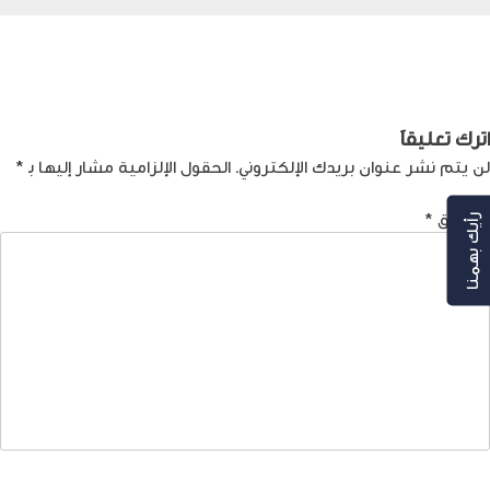
صفّح
Previous:
الأمن السيبراني:
Next:
الجيل الخامس والأمن
المنظومة تتبعها الأداة
السّيبراني: مزايا ومخاوف
لمقالات
اترك تعليقاً
لن يتم نشر عنوان بريدك الإلكتروني.
الحقول الإلزامية مشار إليها بـ
*
التعليق
*
رأيك بهمنا