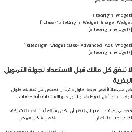
[siteorigin_widget
class=”SiteOrigin_Widget_Image_Widget”]
[/siteorigin_widget]
[siteorigin_widget class=”Advanced_Ads_Widget”]
[/siteorigin_widget]
لا تنفق كل مالك قبل الاستعداد لجولة التمويل
البذرية
كن متمهلاً لأقصى درجة. حاول دائماً ان تخفض من نفقاتك طوال
الوقت، سواءً في التوظيف أو التوريد أو الاستعانة بأية خدمات.
هذه المرحلة من غير المنتظر أن يكون هناك أي إيرادات للشركة،
لذلك يجب عليك أن
تتحكم في النفقات
بأقصى شكل ممكن.
الحصول على
تمويل لشركة ناشئة
ليس أمراً سهلاً، فلا تنخدع بأخبار