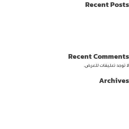
Recent Posts
طريقة العثور على ايفون مفقود
كيف تختار افضل لابتوب جيمنج؟
دليل شامل حول كيفية حماية حساب الفيس بوك من الاختراق
تحديث ماك ميني لإنتاج اصغر جهاز كمبيوتر من أبل
كيفية حماية الواي فاي … خطوات ونصائح
Recent Comments
لا توجد تعليقات للعرض.
Archives
سبتمبر 2024
أغسطس 2024
يوليو 2024
يونيو 2024
مايو 2024
أبريل 2024