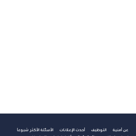
U ترند
آخر مستجدات التكنولوجيا
الاتصالات
الامن السيبراني
الجيل الخامس
الخدمات المالية الرقمية
تسلية
تكنولوجيا
ريادة الأعمال
صحة
غير مصنف
فيديوهات
مسابقة الكتابة لطلاب الجامعات
مشاركات القراء
نصائح مهنية
عن أمنية
التوظيف
أحدث الإعلانات
الأسئلة الأكثر شيوعاً