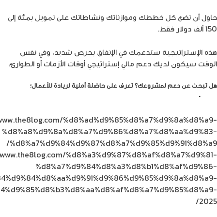
حاول أن تضع كل خططك وموازناتك ونشاطاتك على تمويل بمئة إلى
150 ألف دولار فقط.
هذه الإستراتيجية ستدعمك في الإنفاق بحرص شديد، وفي نفس
الوقت سيكون لديك دعم مالي إستراتيجي أوقات الأزمات أو الطوارئ.
هل تبحث عن دعم لمشروعك؟ تعرف على حاضنة أمنية لريادة للأعمال؛
The
.
Tank
//www.the8log.com/%d8%ad%d9%85%d8%a7%d9%8a%d8%a9-
%d8%a8%d9%8a%d8%a7%d9%86%d8%a7%d8%aa%d9%83-
%d8%a7%d9%84%d9%87%d8%a7%d9%85%d9%91%d8%a9/
//www.the8log.com/%d8%a3%d9%87%d8%af%d8%a7%d9%81-
%d8%a7%d9%84%d8%a3%d8%b1%d8%af%d9%86-
4%d9%84%d8%aa%d9%91%d9%86%d9%85%d9%8a%d8%a9-
4%d9%85%d8%b3%d8%aa%d8%af%d8%a7%d9%85%d8%a9-
2025/