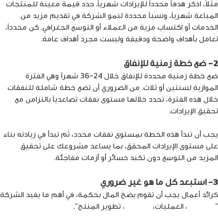
مثلاً، اذكر هدفاً محدداً للإيرادات شهرياً. حدد قيمة معينة للمنتجات
المباعة شهرياً، ونسباً محددة لنمو الشركة في تقديم مزيد من
الخدمات أو اكتساب مزية من العملاء أو التوسع الجغرافي. كن محدداً،
تعامل بأهداف واضحة ودقيقة وليست مجرد أهداف عامة.
2- ضع خطة زمنية للإنفاق
ضع خطة زمنية محددة للإنفاق خلال 24-36 شهراً وهي الفترة
الموازية لسنتين أو ثلاث. من الضروري أن تضع خطة شاملة للنفقات
خلال هذه الفترة، تحدد خلالها مستوى نفقات تصاعدياً بالتزامن مع
تحقيق الإيرادات.
يجب أن تبدأ هذه الخطة بمستوى نفقات محدد، ثم تبدأ في زيادته بناء
على مستوى الإيرادات المحقق، بما يساعد مشروعك على تحقيق
المزيد من التوسع دون تكبد خسائر أو أزمات مفاجئة.
3- استبعد كل ما هو غير ضروري
كرائد أعمال يجب أن تقوم بضخ المال بحكمة، في أهم ما يفيد الشركة
“
التوظيف
، العمليات،
التسويق
، تطوير المنتج”.