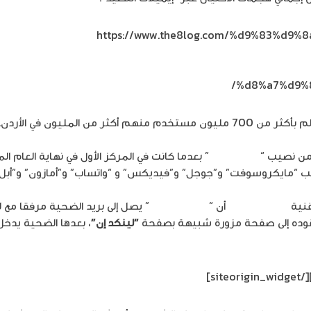
https://www.the8log.com/%d9%83%d
%d8%a7%d9%
أكثر من المليون في الأردن.
ن من نصيب “
شركة DHL
” بعدما كانت في المركز الأول في نهاية العام ا
ن نصيب “مايكروسوفت” و”جوجل” و”فيديكس” و “واتساب” و”أمازون” و”أبل”
قنية
حسام خطاب
أن “
إيميل التصيد
” يصل إلى بريد الضحية مرفقا مع 
“لينكد إن”
، بعدها الضحية يدخل
[/siteorigin_widget]