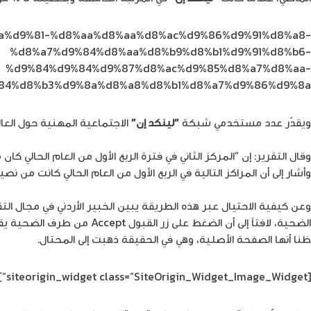
9%8a%d9%81-%d8%aa%d8%aa%d8%ac%d9%86%d9%91%d8%a8-
%d8%a7%d9%84%d8%aa%d8%b9%d8%b1%d9%91%d8%b6-
%d9%84%d9%84%d9%87%d8%ac%d9%85%d8%a7%d8%aa-
84%d8%b3%d9%8a%d8%a8%d8%b1%d8%a7%d9%86%d9%8a/
ويقدّر عدد مستخدمي شبكة
“لينكد إن”
الاجتماعية المهنية حول العالم بأكثر من 700 مليون مستخدم منهم 
وقال التقرير: إن “المركز الثاني في فترة الربع الأول من العام الحالي كا
وأشار إلى أن المراكز التالية في الربع الأول من العام الحالي كانت م
وعن كيفية الاحتيال عبر هذه الطريقة يبين الخبير الأردني في مجال الت
الضحية، لافتاً إلى أن الضغط على زر القبول Accept من طرف الضحية يقوده إلى صفحة مزورة شبيهة بصفحة
ظنا أنها الصفحة الأصلية، وهي في الحقيقة ذهبت إلى المحتال.
[siteorigin_widget class=”SiteOrigin_Widget_Image_Widget”]