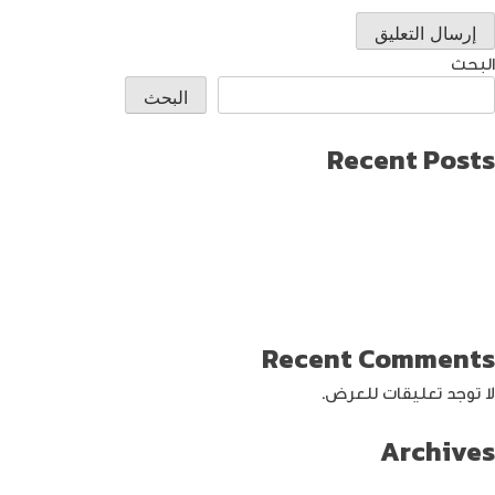
البحث
البحث
Recent Posts
طريقة العثور على ايفون مفقود
كيف تختار افضل لابتوب جيمنج؟
دليل شامل حول كيفية حماية حساب الفيس بوك من الاختراق
تحديث ماك ميني لإنتاج اصغر جهاز كمبيوتر من أبل
كيفية حماية الواي فاي … خطوات ونصائح
Recent Comments
لا توجد تعليقات للعرض.
Archives
سبتمبر 2024