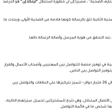
عارف الضحية” ، مشيراً إلى أن خطورة استغلال
“لينكد إن”
هو الترصّد
ة الثانية تثق بالرسالة كونها قادمة من الضحية الأولى، ويحدث ما
 بعد التحقق من هوية المرسل وأصالة الرسالة ذاتها.
عية في توفير منصة للتواصل بين المهنيين وأصحاب الأعمال والقرار
توفير التواصل بين الناس.
– التي أعلن منتصف العام 2016 عن اتفاق للاستحواذ عليها من قبل عملاق البرمجيات “مايكروسوفت” بصفقة تقدر بحوالي 26 مليار دولار- تتميز بتركيزها على العلاقات والتواصل بين
 الاتصال المتبادل، وهي تتيح للمشتركين تحميل سيرتهم الذاتية،
ها شخص ما في قائمة التواصل.