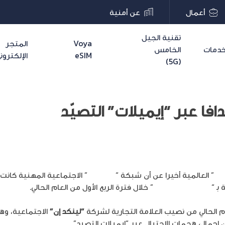
أعمال
عن أمنية
تقنية الجيل
Voya
المتجر
دمات
الخامس
eSIM
الإلكترون
(5G)
افا عبر “إيميلات” التصيّد
Ch
” العالمية أخيرا عن أن شبكة “
لينكد إن
” الاجتماعية المهنية كانت 
بـ “
Phishing Emails
” خلال فترة الربع الأول من العام الحالي.
“لينكد إن”
الاجتماعية، وهي