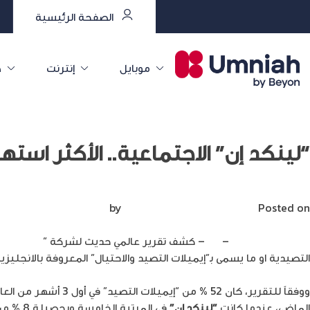
الصفحة الرئيسية
موبايل
إنترنت
خ
“لينكد إن” الاجتماعية.. الأكثر استهد
Posted on
أبريل 24, 2022
by
Mirna Mirna
إبراهيم المبيضين
–
الغد
– كشف تقرير عالمي حديث لشركة “
eckpoint
التصيدية او ما يسمى بـ”إيميلات التصيد والاحتيال” المعروفة بالانجليزية 
ووفقاً للتقرير، كان 52 % من “إيميلات التصيد” في أول 3 أشهر من العام الحالي من نصيب العلامة التجارية لشركة
الماضي، عندما كانت
“لينكد إن”
في المرتبة الخامسة وبحصيلة 8 % من إجمالي هجمات الاحتيال عبر “إيميلات التصيد”.