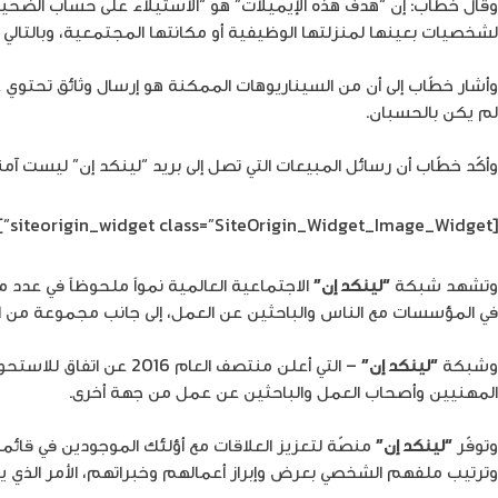
وقال خطّاب: إن “هدف هذه الإيميلات” هو “الاستيلاء على حساب الضحية
لشخصيات بعينها لمنزلتها الوظيفية أو مكانتها المجتمعية، وبالتالي
وأشار خطّاب إلى أن من السيناريوهات الممكنة هو إرسال وثائق تحتوي
لم يكن بالحسبان.
وأكّد خطّاب أن رسائل المبيعات التي تصل إلى بريد “لينكد إن” ليست آم
[siteorigin_widget class=”SiteOrigin_Widget_Image_Widget”]
وتشهد شبكة
“لينكد إن”
الاجتماعية العالمية نمواً ملحوظاً في عدد 
في المؤسسات مع الناس والباحثين عن العمل، إلى جانب مجموعة من الخد
وشبكة
“لينكد إن”
المهنيين وأصحاب العمل والباحثين عن عمل من جهة أخرى.
وتوفّر
“لينكد إن”
منصّة لتعزيز العلاقات مع أؤلئك الموجودين في قائم
وترتيب ملفهم الشخصي بعرض وإبراز أعمالهم وخبراتهم، الأمر الذي