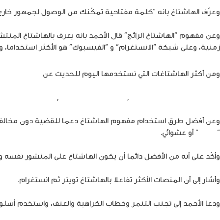
وعرّف الهاشتاغ بانه “كلمة مفتاحية تمكّنك من الوصول لجمهور خارج د
وعن مفهوم “الهاشتاغ الرائج” قال الأحمد بانه يعرف بالهاشتاغ المنتش
زمنية، وعلى شبكة “الانستغرام” و “الفيسبوك” هو الأكثر استخداما، وع
ومن أكثر الهاشتاغات التي نستخدمها اليوم للحديث عن
قضية فلسط
,
#saveshaikhjarrah
,
#palestineunderattack
#GazaUnderAttack
“
سبام
” أو عشوائي.
وأكّد على أنه من الأفضل دائما أن يكون الهاشتاغ على المنشور نفسه 
وأشار إلى أن المنصات الأكثر تفاعلا بالهاشتاغ تويتر ثم انستغرام.
ودعا الأحمد إلى تجنب التنمر وخطاب الكراهية والعنف، واستخدم أسل