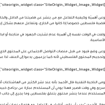
[siteorigin_widget class=”SiteOrigin_Widget_Image_Widget”]
وعن أهميّة وكيفية التفاعل مع من ينشر عن قضيتنا من الداخل والخا
قضية فلسطين خصوصا إذا كانوا من الخارج، ونتفاعل معهم بشكل إيج
ولفت في الوقت نفسه إلى أهمية عدم تشتيت الجهود في متابعة أو ابدا
الأساسية.
وعن وضع قيود من قبل منصات التواصل الاجتماعي على المحتوى الذي ي
وتحجيم المحتوى الفلسطيني لأنه كما يزعمون يدعوا إلى العنف، لذا ع
[siteorigin_widget class=”SiteOrigin_Widget_Image_Widget”]
ومن الناحية التقنية قال الأحمد بأنه عند نشر الكثير من الهاشتاغات
سريع وفي وقت قصير فهذا يوحي أن المستخدم عبارة عن برنامج خبيث ولي
المستخدم عندما ينشر محتوى يتعلق بفلسطين وما يجري إلى جانب ا
وقال الأحمد: “يجب أن نكون أذكياء في التعامل مع هذه المنصات أو 