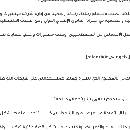
كة المتحدة حسام زملط، رسالة رسمية من إدارة شركة فيسبوك وواتس
لأخلاقية في احترام القانون الإنساني الدولي وحق الشعب الفلسطيني 
واصل الاجتماعي من الفلسطينيين، وحذف منشورات وإغلاق حسابات ب
[/siteorigin_widget]
العمل بالمحتوى الذي ننشره جميعا كمستخدمين على شبكات التواصل ا
 المستخدم العالمي بشرائحه المختلفة”.
 مشيرا إلى أنه بدلا من عرض صور الشهداء يمكن أن نتحدث عنهم بشكل 
الات الهلع والذعر أيضا ونكتب عنها بشكل قصة مؤثرة تعكس الواقع الأ