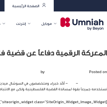
الصفحة الرئيسية
موبايل
إنترنت
خ
المعركة الرقمية دفاعاً عن قضية 
Posted on
مايو 19, 2021
by
Mirna Mirna
إبراهيم المبيضين
–
الغد
– أكّد خبراء ومتخصصون في السوشال ميديا و
نستخدمه جميعاً بقوة لمساندة القضية الفلسطينية ولكن مع الانتباه إل
[siteorigin_widget class=”SiteOrigin_Widget_Image_Widget”]