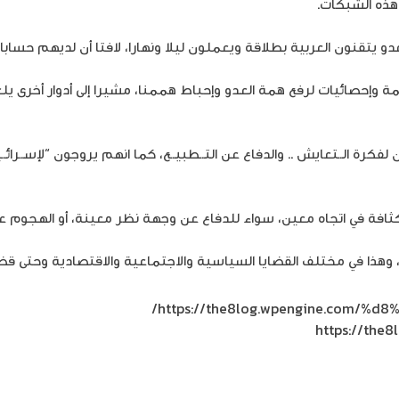
ذه الشبكات.
دو يتقنون العربية بطلاقة ويعملون ليلا ونهارا، لافتا أن لديهم حسا
وإحصائيات لرفع همة العـدو وإحباط هممنا، مشيرا إلى أدوار أخرى يل
 الـ.ـتعايش .. والدفاع عن التـ.ـطبيـ.ـع، كما انهم يروجون “لإسـ.ـرائ
ثافة في اتجاه معين، سواء للدفاع عن وجهة نظر معينة، أو الهجوم ع
 وهذا في مختلف القضايا السياسية والاجتماعية والاقتصادية وحتى قضاي
https://the8log.wpengine.com/
https://th