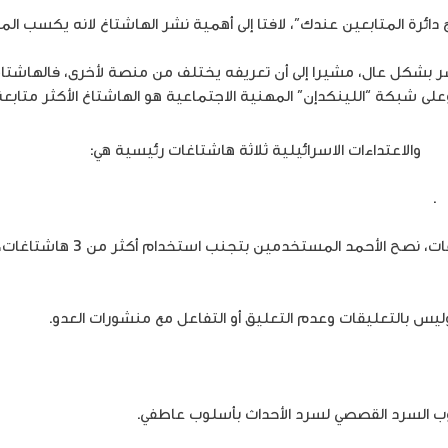
ائرة المتابعين عندك”، لافتا إلى أهمية نشر الهاشتاغ لانه يكسب ال
ر بشكل عال، مشيرا إلى أن تعريفه يختلف من منصة لأخرى، فالهاشتاغ ا
لى شبكة “اللينكدإن” المهنية الاجتماعية هو الهاشتاغ الأكثر متابعة
ين
والاعتداءات الاسرائيلية ثلاثة هاشتاغات رئيسية هي:
.
وعن أفضل طرق استخدام مفهوم
وليس بالتعليقات وعدم التعليق أو التفاعل مع منشورات العدو.
وب السرد القصصي لسرد الأحداث بأسلوب عاطفي.