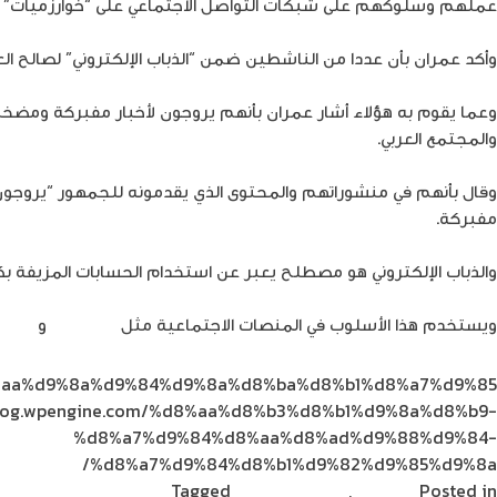
عملهم وسلوكهم على شبكات التواصل الاجتماعي على “خوارزميات” ه
وأكد عمران بأن عددا من الناشطين ضمن “الذباب الإلكتروني” لصالح الع
وعما يقوم به هؤلاء أشار عمران بأنهم يروجون لأخبار مفبركة ومضخمة 
والمجتمع العربي.
وقال بأنهم في منشوراتهم والمحتوى الذي يقدمونه للجمهور “يروجون لفكرة
مفبركة.
والذباب الإلكتروني هو مصطلح يعبر عن استخدام الحسابات المزيفة بك
ويستخدم هذا الأسلوب في المنصات الاجتماعية مثل
فيسبوك
و
تويتر
،
%d8%aa%d9%8a%d9%84%d9%8a%d8%ba%d8%b1%d8%a7%d9%85/
e8log.wpengine.com/%d8%aa%d8%b3%d8%b1%d9%8a%d8%b9-
%d8%a7%d9%84%d8%aa%d8%ad%d9%88%d9%84-
%d8%a7%d9%84%d8%b1%d9%82%d9%85%d9%8a/
Posted in
الاتصالات
,
مشاركات القراء
Tagged
ابراهيم المبيضين