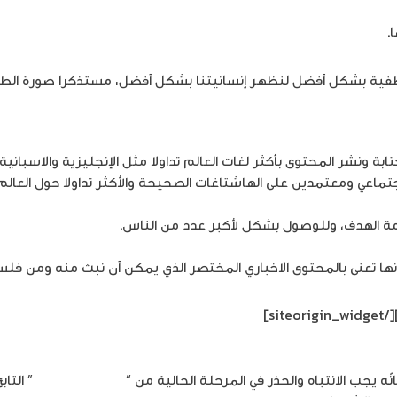
.
طفية بشكل أفضل لنظهر إنسانيتنا بشكل أفضل، مستذكرا صورة الطفل
بة ونشر المحتوى بأكثر لغات العالم تداولا مثل الإنجليزية والاسباني
تماعي ومعتمدين على الهاشتاغات الصحيحة والأكثر تداولا حول العالم.
مة الهدف، وللوصول بشكل لأكبر عدد من الناس.
 تعنى بالمحتوى الاخباري المختصر الذي يمكن أن نبث منه ومن فلسطين
[/siteorigin_widget]
ه يجب الانتباه والحذر في المرحلة الحالية من “
الذباب الإلكتروني
” التا