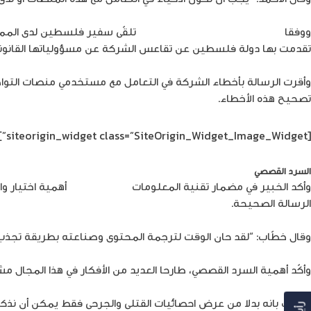
ووفقا
لوكالة الأنباء الفلسطينية “وفا”
تلقّى سفير فلسطين لدى الممل
تقدمت بها دولة فلسطين عن تقاعس الشركة عن مسؤولياتها القانونية وا
وأقرت الرسالة بأخطاء الشركة في التعامل مع مستخدمي منصات الت
تصحيح هذه الأخطاء.
[siteorigin_widget class=”SiteOrigin_Widget_Image_Widget”]
السرد القصصي
وأكد الخبير في مضمار تقنية المعلومات
حسام خطّاب
أهمية اختيار و
الرسالة الصحيحة.
وقال خطّاب: “لقد حان الوقت لترجمة المحتوى وصناعته بطريقة تجذب
وأكّد أهمية السرد القصصي، طارحا العديد من الأفكار في هذا المجال
وأضاف بانه بدلا من عرض احصائيات القتلى والجرحى فقط يمكن أن نذكر ح