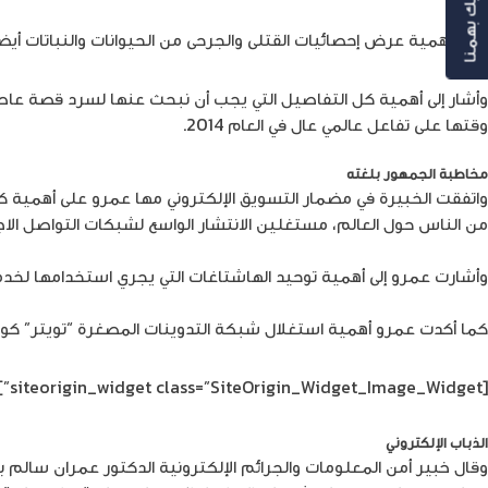
رأيك بهمنا
وأكد أهمية عرض إحصائيات القتلى والجرحى من الحيوانات والنباتات أيضا
وأشار إلى أهمية كل التفاصيل التي يجب أن نبحث عنها لسرد قصة عا
وقتها على تفاعل عالمي عال في العام 2014.
مخاطبة الجمهور بلغته
واتفقت الخبيرة في مضمار التسويق الإلكتروني مها عمرو على أهمية كتا
من الناس حول العالم، مستغلين الانتشار الواسع لشبكات التواصل الاج
وأشارت عمرو إلى أهمية توحيد الهاشتاغات التي يجري استخدامها لخد
كما أكدت عمرو أهمية استغلال شبكة التدوينات المصغرة “تويتر” كونها
[siteorigin_widget class=”SiteOrigin_Widget_Image_Widget”]
الذباب الإلكتروني
وقال خبير أمن المعلومات والجرائم الإلكترونية الدكتور عمران سالم بانّ