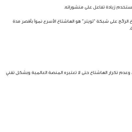
مستخدم زيادة تفاعل على منشوراته.
لرائج على شبكة “تويتر” هو الهاشتاغ الأسرع نمواً بأقصر مدة
.
 الهاشتاغ دعما للقضية دون مخالفات، نصح الأحمد المستخدمين بتجنب استخدام أكثر من 3 هاشتاغات، وعدم تكرار الهاشتاغ حتى لا تعتبره المنصة العالمية وبشكل تقني