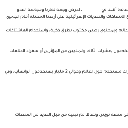
اندة أهلنا في
فلسطين
، لعرض وجهة نظرنا ومجابهة العدو
لانتهاكات والتعديات الإسرائيلية على أرضنا المحتلة أمام الجميع.
ول العالم وبمحتوى رصين مكتوب بطرق ذكية، واستخدام الهاشتاغات
ون بعشرات الآلاف والملايين من المؤثرين أو سفراء العلامات
وبلغة الأرقام تستخدم شبكات التواصل الاجتماعي الرئيسية والأكثر انتشاراً مثل الفيسبوك وتويتر ولينكد ان وانستغرام أكثر من أربعة مليارات مستخدم حول العالم وحوالي 2 مليار يستخدمون الواتسآب، وفي
اشتاغ وأهميته وماهيته، أوضح الخبير في مضمار التواصل الاجتماعي خالد الأحمد بان الهاشتاغ تم استخدامه لأول مرة بالعام 2007 على منصة تويتر، وبعدها تم تبنيه من قبل العديد من المنصات