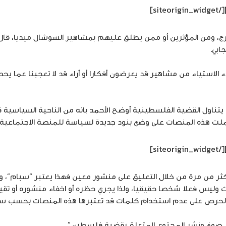
[/siteorigin_widget]
رج، ومن المؤثرين أو ممن يطلق عليهم بمشاهير السوشال ميديا، قال 
ابي.
ء الاستياء من مشاهير قد يعرضون أفكارا أو أراء قد لا تعجبنا عما 
تناول القضية الفلسطينية أوضح الأحمد بانه من الناحية السياسية ق
ملت هذه المنصات على وضع بنود جديدة لسياسة للمنصة الاجتماعية لم
[/siteorigin_widget]
 أكثر من مرة من خلال التعليق على منشور معين فهذا يعتبر “سبام”، 
س فعلا شخصا حقيقيا، ولذا يجري حظره أو اخفاء منشوره أو تقييد الو
لحرص على عدم استخدام كلمات قد تعتبرها هذه المنصات بحسب سيا
لدى صوغ ونشر المحتوى المتعلق بقضية فلسطين”.