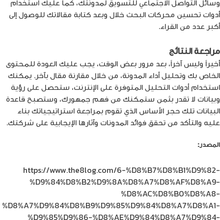
وسائل التواصل الاجتماعي للتسويق لمدونتك، كما عليك استخدام
أدوات تحسين محركات البحث خلال وبعد كتابة مقالاتك للوصول إلى
أكبر عدد من القراء.
مراجعة النتائج
أخيراً وليس آخراً، بعد مرور بعض الوقت، يجب عليك العودة للمحتوى
الخاص بك وتحليل أداء المدونة، من خلال مقارنة مقال بآخر. يمكنك
استخدام أدوات التحليل المتوفرة على الإنترنت، ستحصل على رؤية
وبيانات لا تقدر بثمن ستمكنك من فهم جمهورك، وستصبح قاعدة
البيانات تلك حجر الأساس الذي تقوم بمراجعة استراتيجياتك بناء
عليه والتأكد من تحقق فوائد المدونات وآثارها الإيجابية على شركتك.
المصدر:
Forbes
https://www.the8log.com/6-%D8%B7%D8%B1%D9%82-
%D9%84%D8%B2%D9%8A%D8%A7%D8%AF%D8%A9-
%D8%AC%D8%B0%D8%A8-
%D8%A7%D9%84%D8%B9%D9%85%D9%84%D8%A7%D8%A1-
%D9%85%D9%86-%D8%AE%D9%84%D8%A7%D9%84-