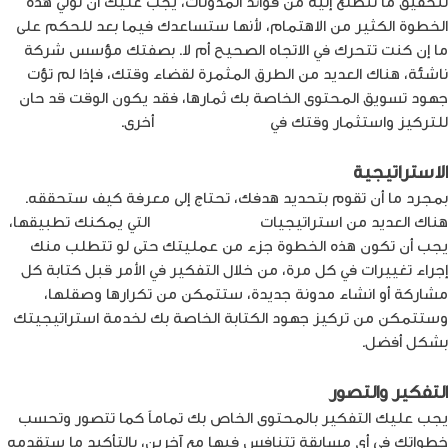
لتحقيق ما تتطلع إليه من فوائد المدونات، يجب عليك أن تولي هذه
الخطوة الكثير من الاهتمام، لأنها ستساعدك فيما بعد للحكم على
ما إن كنت تتحرك في الاتجاه الصحيح أم لا. بصفتك مؤسس شركة
ناشئة، هناك العديد من الطرق المثمرة لقضاء وقتك، فإذا لم تؤت
جهود تسويق المحتوى الخاصة بك ثمارها، فقد يكون الوقت قد حان
للتركيز واستثمار وقتك في
أنشطة تسويقية
أخرى.
الاستراتيجية
بمجرد ما أن تقوم بتحديد هدفك، تحتاج إلى معرفة كيف ستحققه.
هناك العديد من استراتيجيات
تسويق المحتوى
التي يمكنك تطبيقها،
يجب أن تكون هذه الخطوة جزء من عمليتك حتى لو تتطلب منك
إجراء تغييرات في كل مرة، من خلال التفكير في الأمر قبل كتابة كل
مشاركة أو انشاء مدونة جديدة، ستتمكن من تكرارها وصقلها،
وستتمكن من تركيز جهود الكتابة الخاصة بك لخدمة استراتيجيتك
بشكل أفضل.
التفكير والتصور
يجب عليك التفكير بالمحتوى الخاص بك تمامـاً كما تتصور وتحسب
خطواتك في أي مسابقة تتنافس فيها مع آخرين، بالتأكيد ما ستقدمه