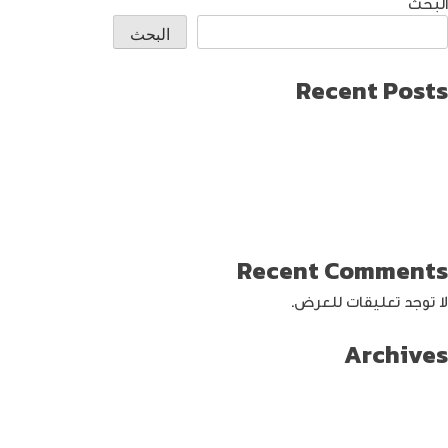
البحث
البحث
Recent Posts
طريقة العثور على ايفون مفقود
كيف تختار افضل لابتوب جيمنج؟
دليل شامل حول كيفية حماية حساب الفيس بوك من الاختراق
تحديث ماك ميني لإنتاج اصغر جهاز كمبيوتر من أبل
كيفية حماية الواي فاي … خطوات ونصائح
Recent Comments
لا توجد تعليقات للعرض.
Archives
سبتمبر 2024
أغسطس 2024
يوليو 2024