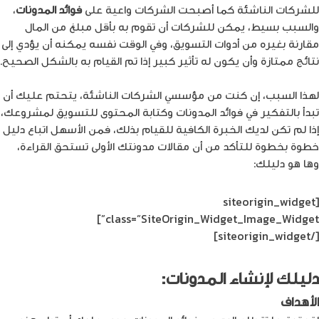
للشركات الناشئة كما أصبحت الشركات واعية على
فوائد المدونات
،
والسبب بسيط، يمكن للشركات أن تقوم به بأقل مبلغ من المال
مقارنة بغيره من أدوات التسويق، وفي الوقت نفسه يمكنه أن يؤدي إلى
نتائج ممتازة وأن يكون له تأثير كبير إذا تم القيام به بالشكل الصحيح.
لهذا السبب، إن كنت من مؤسسي الشركات الناشئة، يتحتم عليك أن
تبدأ بالتفكير في فوائد المدونات وكتابة المحتوى للتسويق لمشروعك،
إذا لم تكن لديك الخبرة الكافية للقيام بذلك، فمن الأسهل اتباع دليل
خطوة بخطوة للتأكد من أن مقالات مدونتك الأولى تستحق القراءة،
وها هو دليلك:
[siteorigin_widget
class=”SiteOrigin_Widget_Image_Widget”]
[/siteorigin_widget]
دليلك لإنشاء المدونات:
الأهداف