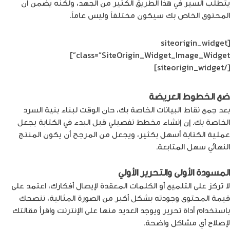
يتطلب السير في هذا الطريق الكثير من الجهد، ولكنه يضمن أن
المحتوى الخاص بك سيكون مختلفاً وليس عاماً.
[siteorigin_widget
class=”SiteOrigin_Widget_Image_Widget”]
[/siteorigin_widget]
ضع الخطوط العريضة
بعد جمع نقاط البيانات الخاصة بك، حان الوقت لبناء بنية السرد
الخاصة بك. إن إنشاء مخطط تفصيلي قبل البدء في الكتابة يجعل
عملية الكتابة أسهل بكثير، ويجعل من المرجح أن يكون المنتج
النهائي سهل المتابعة.
المسودة الأولى والتحرير الأولي
لا تركز على التلميع أو الكلمات المعقدة لإيصال أفكارك، اعتمد على
قيمة المحتوى وجودته بشكل أكبر من الصورة المثالية، ننصحك
باستخدام أداة تحرير ويوجد العديد منها على الإنترنت واقرأ مقالتك
لإصلاح أي مشاكل واضحة.