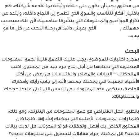
من محتوى يجب أن يكون على علاقة وثيقة بما تقدمه شركتك، قم
باختيار أفكار تتناسب والسوق الذي تطمح إلى النجاح داخله، وابتعد عن
تكرار المواضيع والمعلومات التي ينشرها منافسيك لأن ذلك سيصعب
مهمتك ب
جذب القارئ
الذي يعيش دائماً في رحلة البحث عن كل ما هو
جديد.
البحث
بمجرد اختيارك للموضوع، يجب عليك التعمق قليلاً لجمع المعلومات
المطلوبة التي تحتاجها من أجل إنتاج جزء جيد من المحتوى. اكتب
الملاحظات – البيانات والمصادر والاقتباسات هي بعض من أكثر
الأشياء المفيدة التي يمكنك جمعها لأنه، إلى جانب رأيك وأفكارك
الخاصة، ستكون هذه المعلومات هي الأسس التي تبني عليها حججك
واستنتاجاتك.
بالطبع، الحل الافتراضي هو جمع المعلومات من الإنترنت، ومع ذلك،
كلما زادت المعلومات الأصلية التي يمكنك إنشاؤها، كلما كان
المحتوى الخاص بك أفضل وتحققت فوائد المدونات. هل لديك بيانات
خاصة؟ هل يمكنك إجراء مقابلات للحصول على معلومات جديدة؟