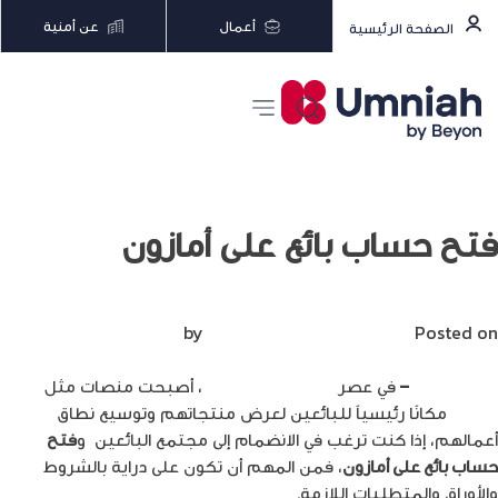
أعمال
عن أمنية
الصفحة الرئيسية
فتح حساب بائع على أمازون
Posted on
يونيو 7, 2023
by
Mirna Mirna
إيهاب أبودية
–
في عصر
التجارة الإلكترونية
، أصبحت منصات مثل
أمازون
مكانًا رئيسياً للبائعين لعرض منتجاتهم وتوسيع نطاق
أعمالهم، إذا كنت ترغب في الانضمام إلى مجتمع البائعين و
فتح
حساب بائع على أمازون
، فمن المهم أن تكون على دراية بالشروط
والأوراق والمتطلبات اللازمة.