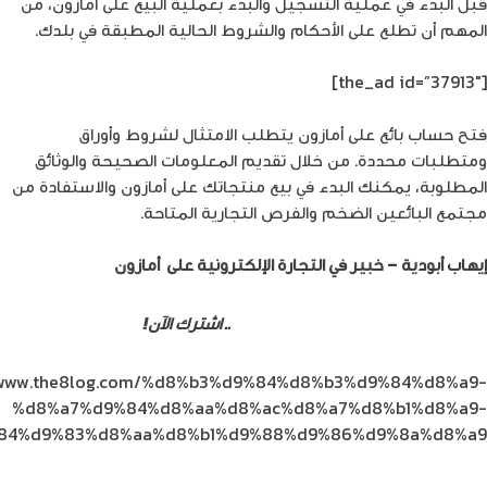
قبل البدء في عملية التسجيل والبدء بعملية البيع على أمازون، من
المهم أن تطلع على الأحكام والشروط الحالية المطبقة في بلدك.
[the_ad id=”37913″]
فتح حساب بائع على أمازون يتطلب الامتثال لشروط وأوراق
ومتطلبات محددة. من خلال تقديم المعلومات الصحيحة والوثائق
المطلوبة، يمكنك البدء في بيع منتجاتك على أمازون والاستفادة من
مجتمع البائعين الضخم والفرص التجارية المتاحة.
إيهاب أبودية – خبير في التجارة الإلكترونية على أمازون
أول وأسرع وأفضل شبكة 5G في الأردن
.. اشترك الآن!
//www.the8log.com/%d8%b3%d9%84%d8%b3%d9%84%d8%a9-
%d8%a7%d9%84%d8%aa%d8%ac%d8%a7%d8%b1%d8%a9-
84%d9%83%d8%aa%d8%b1%d9%88%d9%86%d9%8a%d8%a9/