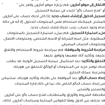
الانتقال إلى موقع أمازون
: قم بزيارة موقع أمازون وانقر على “
بدء البيع
”
أو “فتح حساب بائع” للبدء في عملية التسجيل.
تسجيل الدخول أو إنشاء حساب جديد
: إذا كان لديك حساب على أمازون
كمشترٍ، فيمكنك استخدام نفس المعلومات للدخول. إلا أنه في حالة
عدم وجود حساب، يجب عليك إنشاء حساب جديد.
ملء استمارة التسجيل
: قم بملء استمارة التسجيل بالمعلومات
المطلوبة، مثل اسم الشركة أو الاسم الشخصي، ومعلومات الاتصال،
ومعلومات الحساب المصرفي.
مراجعة الشروط والموافقة:
قم بمراجعة شروط الاستخدام والاتفاق
عليها، وتأكيد أنك تفهمها وتوافق عليها.
التحقق والتأكيد:
بعد استكمال عملية التسجيل الأولية، قد يطلب
منك توفير مزيد من المعلومات أو الوثائق للتحقق من هويتك
وشرعية عملك التجاري.
إعداد حساب البائع:
بعد الموافقة على طلبك وتأكيد هويتك، ستتمكن
من إعداد حساب البائع الخاص بك، بما في ذلك إدارة المنتجات
والتسعير والشحن.
ملاحظة: الشروط والأوراق والمتطلبات لفتح حساب بائع على أمازون
قد تختلف بين الدول وفقًا للقوانين المحلية وسياسات أمازون. لذلك،