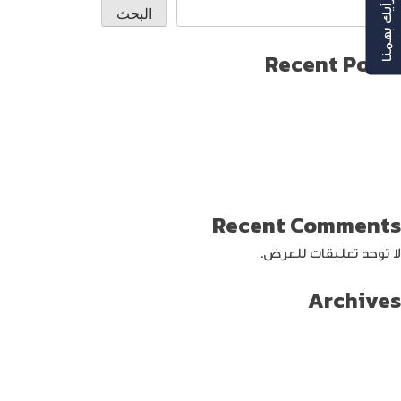
رأيك بهمنا
البحث
Recent Posts
طريقة العثور على ايفون مفقود
كيف تختار افضل لابتوب جيمنج؟
دليل شامل حول كيفية حماية حساب الفيس بوك من الاختراق
تحديث ماك ميني لإنتاج اصغر جهاز كمبيوتر من أبل
كيفية حماية الواي فاي … خطوات ونصائح
Recent Comments
لا توجد تعليقات للعرض.
Archives
سبتمبر 2024
أغسطس 2024
يوليو 2024
يونيو 2024